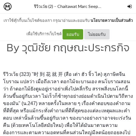
รีวิวเว้ย (2)
–
Chaitawat Marc Seephongsai
เราใช้คุ๊กกี้บนเว็บไซต์ของเรา กรุณาอ่านและยอมรับ
นโยบายความเป็นส่วนตัว
เมื่อถึงเวลาดอกไม้จะบานเอง
เพื่อใช้บริการเว็บไซต์
ยอมรับ
ไม่ยอมรับ
By วุฒิชัย กฤษณะประกรกิจ
รีวิวเว้ย (323) "时 到 花 就 开 (สือ เต่า ฮัว จิ้ว ไค) สุภาษิตจีน
โบราณ แปลว่า เมื่อถึงเวลา ดอกไม้จะบานเอง คนโบราณสอน
ว่า ถ้าดอกไม้ยังตูมอยู่เราอย่าเพิ่งไปคลี่กรีบ สรรพสิ่งบนโลกนี้
ล้วนขึ้นอยู่กับเวลา ไม่เร็วก็ช้าทุกอย่างย่อมดำเนินไปตามวิถีทาง
ของมัน" (น.247) หลายครั้งในหลาย ๆ เรื่องคำตอบของคำถาม
ที่ดีที่สุด หรือแม้กระทั่งคำถามที่ดีที่สุดของแต่ละเหตุผลและคำ
ตอบ เหล่านั้นล้วนขึ้นอยู่กับเวลา ของบางอย่างเราอาจจะเร่งวัน
คืน (ด้วยเทคโนโลยีสมัยใหม่) เพื่อให้ได้มันมาตามความ
ต้องการและตามความอดทนที่คนส่วนใหญ่มีลดน้อยถอยลงไป