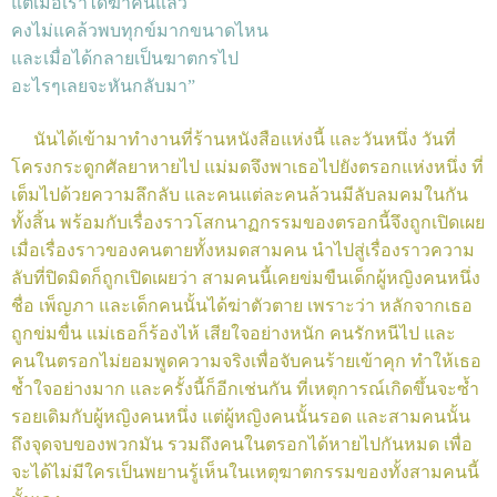
แต่เมื่อเราได้ฆ่าคนแล้ว
คงไม่แคล้วพบทุกข์มากขนาดไหน
และเมื่อได้กลายเป็นฆาตกรไป
อะไรๆเลยจะหันกลับมา”
นันได้เข้ามาทำงานที่ร้านหนังสือแห่งนี้ และวันหนึ่ง วันที่
โครงกระดูกศัลยาหายไป แม่มดจึงพาเธอไปยังตรอกแห่งหนึ่ง ที่
เต็มไปด้วยความลึกลับ และคนแต่ละคนล้วนมีลับลมคมในกัน
ทั้งสิ้น พร้อมกับเรื่องราวโสกนาฏกรรมของตรอกนี้จึงถูกเปิดเผย
เมื่อเรื่องราวของคนตายทั้งหมดสามคน นำไปสู่เรื่องราวความ
ลับที่ปิดมิดก็ถูกเปิดเผยว่า สามคนนี้เคยข่มขืนเด็กผู้หญิงคนหนึ่ง
ชื่อ เพ็ญภา และเด็กคนนั้นได้ฆ่าตัวตาย เพราะว่า หลักจากเธอ
ถูกข่มขื่น แม่เธอก็ร้องไห้ เสียใจอย่างหนัก คนรักหนีไป และ
คนในตรอกไม่ยอมพูดความจริงเพื่อจับคนร้ายเข้าคุก ทำให้เธอ
ช้ำใจอย่างมาก และครั้งนี้ก็อีกเช่นกัน ที่เหตุการณ์เกิดขึ้นจะซ้ำ
รอยเดิมกับผู้หญิงคนหนึ่ง แต่ผู้หญิงคนนั้นรอด และสามคนนั้น
ถึงจุดจบของพวกมัน รวมถึงคนในตรอกได้หายไปกันหมด เพื่อ
จะได้ไม่มีใครเป็นพยานรู้เห็นในเหตุฆาตกรรมของทั้งสามคนนี้