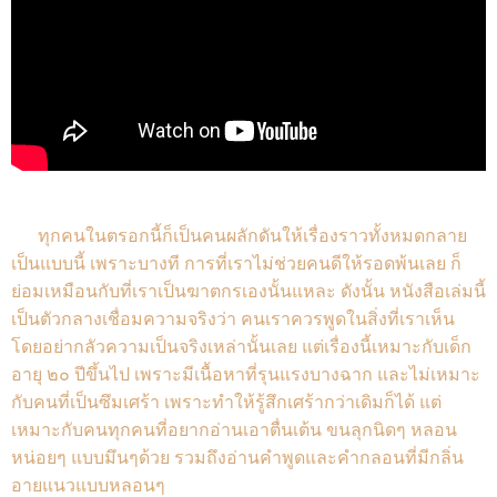
ทุกคนในตรอกนี้ก็เป็นคนผลักดันให้เรื่องราวทั้งหมดกลาย
เป็นแบบนี้ เพราะบางที การที่เราไม่ช่วยคนดีให้รอดพ้นเลย ก็
ย่อมเหมือนกับที่เราเป็นฆาตกรเองนั้นแหละ ดังนั้น หนังสือเล่มนี้
เป็นตัวกลางเชื่อมความจริงว่า คนเราควรพูดในสิ่งที่เราเห็น
โดยอย่ากลัวความเป็นจริงเหล่านั้นเลย แต่เรื่องนี้เหมาะกับเด็ก
อายุ ๒๐ ปีขึ้นไป เพราะมีเนื้อหาที่รุนแรงบางฉาก และไม่เหมาะ
กับคนที่เป็นซึมเศร้า เพราะทำให้รู้สึกเศร้ากว่าเดิมก็ได้ แต่
เหมาะกับคนทุกคนที่อยากอ่านเอาตื่นเต้น ขนลุกนิดๆ หลอน
หน่อยๆ แบบมึนๆด้วย รวมถึงอ่านคำพูดและคำกลอนที่มีกลิ่น
อายแนวแบบหลอนๆ