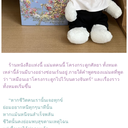
ร้านหนังสือแห่งนี้ แม่มดคนนี้ โครงกระดูกศัลยา ทั้งหมด
เหล่านี้ล้วนมีบางอย่างซ่อนเร้นอยู่ ภายใต้คำพูดของแม่มดที่พูด
ว่า “เหมือนเอาโครงกระดูกไปไว้บนดวงจันทร์” และเรื่องราว
ทั้งหมดเริ่มขึ้น
“หากชีวิตคนเรานั้นเจอทุกข์
ย่อมอยากหนีทุกๆนาทีนั้น
หากแม้นหนีจนสำเร็จพลัน
ชีวิตนั้นคงย่อมพบสุขตามเหตุไฉน