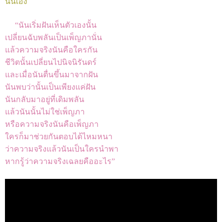
นั้นเอง
“นันเริ่มฝันเห็นตัวเองนั้น
เปลี่ยนฉับพลันเป็นเพ็ญภานั่น
แล้วความจริงนันคือใครกัน
ชีวิตนั้นเปลี่ยนไปนิจนิรันดร์
และเมื่อนันตื่นขึ้นมาจากฝัน
นันพบว่านั้นเป็นเพียงแค่ฝัน
นันกลับมาอยู่ที่เดิมพลัน
แล้วนันนั้นไม่ใช่เพ็ญภา
หรือความจริงนันคือเพ็ญภา
ใครก็มาช่วยกันตอบได้ไหมหนา
ว่าความจริงแล้วนันเป็นใครนำพา
หากรู้ว่าความจริงเฉลยคืออะไร”