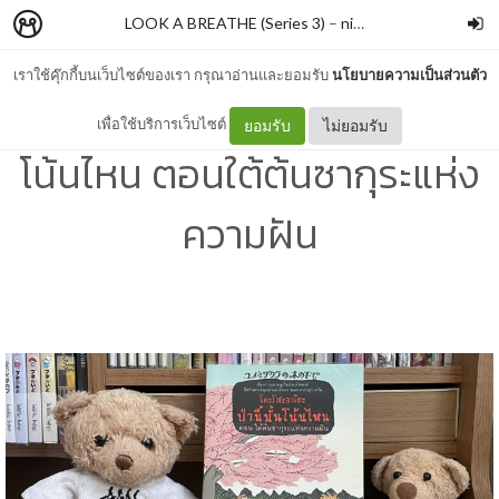
LOOK A BREATHE (Series 3)
–
nimon
เราใช้คุ๊กกี้บนเว็บไซต์ของเรา กรุณาอ่านและยอมรับ
นโยบายความเป็นส่วนตัว
#574 โคะโสะอาโดะ ป่านี้นั้น
เพื่อใช้บริการเว็บไซต์
ยอมรับ
ไม่ยอมรับ
โน้นไหน ตอนใต้ต้นซากุระแห่ง
ความฝัน