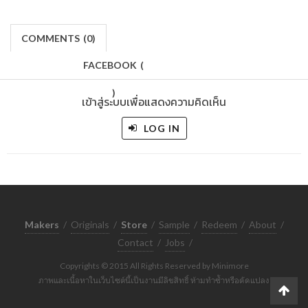
COMMENTS
(
0)
FACEBOOK
(
)
เข้าสู่ระบบเพื่อแสดงความคิดเห็น
LOG IN
Makers
/
Originals
/
Store
/
Sample
/
Redeem
/
About
/
Contact
/
Jobs
/
Copyrights © 2015 All Rights Reserved by Minimore
ภาพและเนื้อหาในเว็บไซต์นี้เป็นงานมีลิขสิทธิ์ ห้ามทำซ้ำหรือดัดแปลง