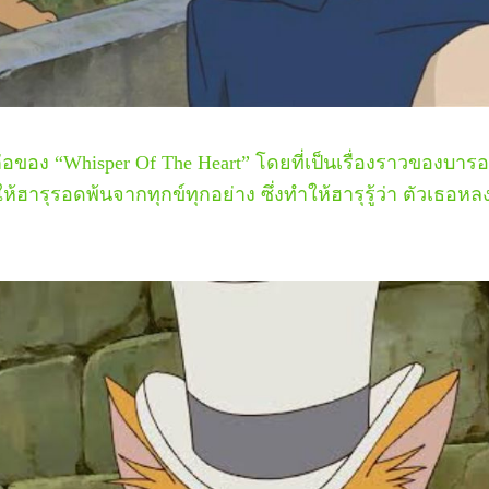
คต่อของ “Whisper Of The Heart” โดยที่เป็นเรื่องราวของบาร
้ฮารุรอดพ้นจากทุกข์ทุกอย่าง ซึ่งทำให้ฮารุรู้ว่า ตัวเธ