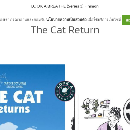
LOOK A BREATHE (Series 3)
–
nimon
ต์ของเรา กรุณาอ่านและยอมรับ
นโยบายความเป็นส่วนตัว
เพื่อใช้บริการเว็บไซต์
ยอ
The Cat Return