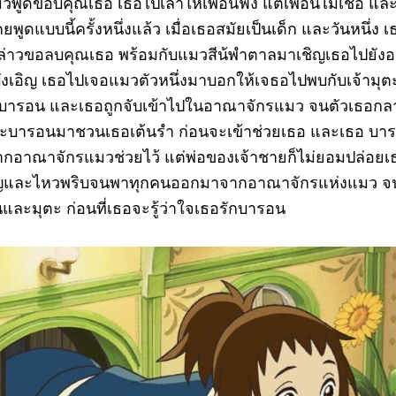
พูดขอบคุณเธอ เธอไปเล่าให้เพื่อนฟัง แต่เพื่อนไม่เชื่อ และเ
ยพูดแบบนี้ครั้งหนึ่งแล้ว เมื่อเธอสมัยเป็นเด็ก และวันหนึ่ง 
าวขอลบคุณเธอ พร้อมกับแมวสีน้พำตาลมาเชิญเธอไปยังอา
งเอิญ เธอไปเจอแมวตัวหนึ่งมาบอกให้เจธอไปพบกับเจ้ามุต
บารอน และเธอถูกจับเข้าไปในอาณาจักรแมว จนตัวเธอกล
ละบารอนมาชวนเธอเต้นรำ ก่อนจะเข้าช่วยเธอ และเธอ บาร
จากอาณาจักรแมวช่วยไว้ แต่พ่อของเจ้าชายก็ไม่ยอมปล่อยเ
หาญและไหวพริบจนพาทุกคนออกมาจากอาณาจักรแห่งแมว จน
ะมุตะ ก่อนที่เธอจะรู้ว่าใจเธอรักบารอน