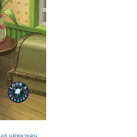
ลิอยู่ แต่หลายคน