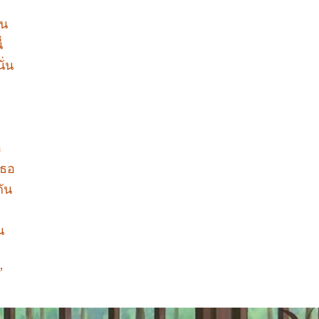
ัน
ี่
ั่น
อ
่เธอ
ัน
น
”