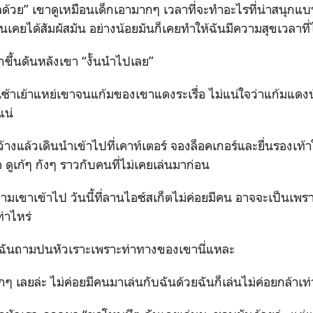
กลด้วย” เขาดูเหมือนเด็กเอามากๆ เวลาที่จะทำอะไรที่น่าสนุกแบบ
ันเคยได้สัมผัสมัน อย่างน้อยมันก็เคยทำให้ฉันมีความสุขเวลาที่ไ
ุกขึ้นดันหลังเขา “งั้นนำไปเลย”
ะเซ้าเย้าแหย่เขาจนแก้มของเขาแดงระเรื่อ ไม่แน่ใจว่าแก้มแดงน
แน่
กว้างแล้วเดินนำเข้าไปที่เคาท์เตอร์ จองล็อคเกอร์และยื่นรองเท้า
 ดูเก้ๆ กังๆ ราวกับคนที่ไม่เคยเล่นมาก่อน
มเขาเข้าไป วันนี้ที่ลานไอซ์สเก็ตไม่ค่อยมีคน อาจจะเป็นเพราะ
ท่าไหร่
่ย” ฉันถามปนหัวเราะเพราะท่าทางของเขานี่แหละ
็กๆ เลยล่ะ ไม่ค่อยมีคนมาเล่นกับฉันด้วยฉันก็เล่นไม่ค่อยกล้าเท่