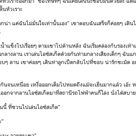
ดหัวเราะออกมา “ขอโทษทีๆ ฉันเคยเล่นนะชอบมันด้วยล่ะ แต่แค่
ั้นหัวเราะ
อกน่า แค่ฉันไม่มั่นใจเท่านั้นเอง” เขาตอบฉันเสร็จก็ค่อยๆ เด
น
น้ำแข็งไปเรื่อยๆ ตามเขาไปด้านหลัง ฉันเริ่มคล่องกับรองเท้า
ปเล่นกลางลาน เราเล่นไอซ์สเก็ตด้วยกันท่ามกลางเสียงเด็กๆ ฉันแ
ๆ ลาน เขาค่อยๆ เดินท่าลูกเป็ดกลับไปที่ขอบ น่ารักชะมัด อ
ยกันจนเหนื่อย เหงื่อออกเต็มไปหมดถึงแม้จะเย็นมากแล้ว เอ๊ะ ห
นออกจากลานไอซ์สเก็ตมาที่สถานีรถไฟฟ้าคนก็โล่ง นั่งได้สบา
ี้ ที่ชวนไปเล่นไอซ์สเก็ต”
ะ”
่ไหนนะ อายคนเขา”