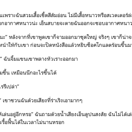
นเพราะฉันสวมเสื้อเชิ้ตสีส้มอ่อน ไม่มีเสื้อหนาวหรือสเวตเตอร์ล่
วหรอกอากาศหนาวน่ะ เย็นสบายจะตายฉันออกจะชอบอากาศหนา
านะ” หลังจากที่เขาพูดเขาก็จามออกมาชุดใหญ่ จริงๆ เขาก็น่า
หน้าให้กับเขา ก่อนจะปิดหนังสือแล้วหยิบช็อคโกแลตร้อนขึ้นม
า” ฉันจิ้มแขนเขาพลางหัวเราะออกมา
ามขึ้น เหมือนนึกอะไรขึ้นได้
ไรรึเปล่า”
” เขาชวนฉันด้วยเสียงที่ร่าเริงเอามากๆ
ห้เล่นอยู่อีกหรอ” ฉันถามด้วยน้ำเสียงเอ็นดูปนสงสัย ฉันไม่ได้
ะรื้อฟื้นได้ในเวลาไม่นานหรอก