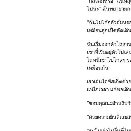
“กลัวล้มหรอ” ฉันหลุ
ไปน่ะ” ฉันพยายามกล
“ฉันไม่ได้กลัวล้มหร
เหมือนลูกเป็ดหัดเดิ
ฉันเริ่มออกตัวไถลาน
เขาที่เริ่มอยู่ตัวไ
ไถหนีเขาไปไกลๆ รอบ
เหมือนกัน
เราเล่นไอซ์สเก็ตด้ว
แน่ใจเวลา แต่พอเดิ
“ขอบคุณนะสำหรับวันน
“ด้วยความยินดีเลยล่
“ระวังอย่าไปลื่นที