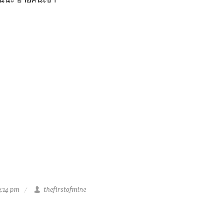
3:14 pm
thefirstofmine