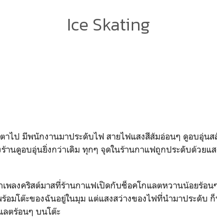
Ice Skating
ตาไป มีพนักงานมาประดับไฟ สายไฟแสงสีส้มอ่อนๆ ดูอบอุ่นสล
ร้านดูอบอุ่นยิ่งกว่าเดิม ทุกๆ จุดในร้านกาแฟถูกประดับด้วย
่าเพลงคริสต์มาสที่ร้านกาแฟเปิดกับช็อคโกแลตหวานน้อยร้อนๆ
มีพร้อมโต๊ะของฉันอยู่ในมุม แต่แสงสว่างของไฟที่นำมาประดับ ก็ทำใ
แลตร้อนๆ บนโต๊ะ