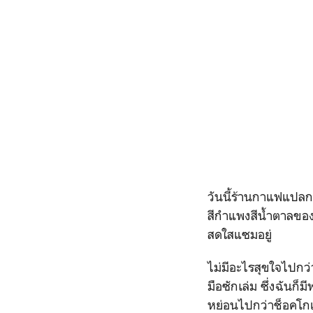
วันนี้ร้านกาแฟแปลก
สีกำแพงสีน้ำตาลของ
สดใสแซมอยู่
ไม่มีอะไรสุขใจไปกว
มือซักเล่ม ซึ่งฉันก็
หย่อนไปกว่าช็อคโก