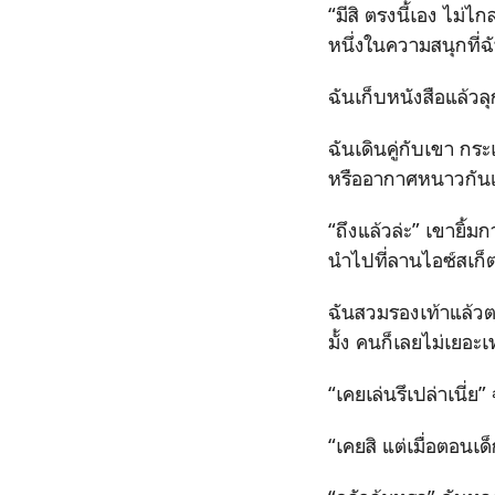
“มีสิ ตรงนี้เอง ไม่ไ
หนึ่งในความสนุกที่ฉ
ฉันเก็บหนังสือแล้วล
ฉันเดินคู่กับเขา กร
หรืออากาศหนาวกัน
“ถึงแล้วล่ะ” เขายิ้ม
นำไปที่ลานไอซ์สเก็ต
ฉันสวมรองเท้าแล้วตา
มั้ง คนก็เลยไม่เยอะเ
“เคยเล่นรึเปล่าเนี
“เคยสิ แต่เมื่อตอนเด