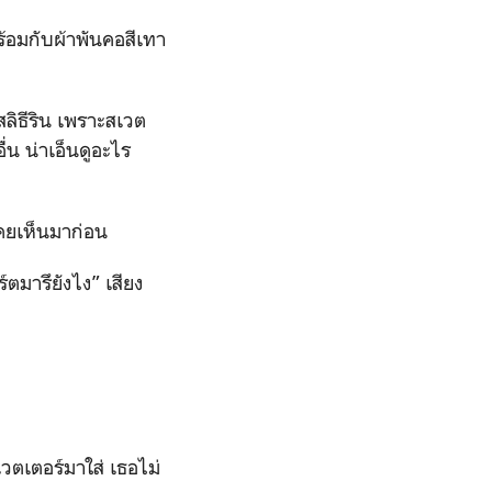
ร้อมกับผ้าพันคอสีเทา
สลิธีริน เพราะสเวต
น น่าเอ็นดูอะไร
่เคยเห็นมาก่อน
์ตมารึยังไง” เสียง
เวตเตอร์มาใส่ เธอไม่