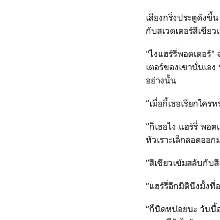
เสียงกริ่งประตูดังข
กับสเวตเตอร์สีเขียวเ
"ไงแฮร์รี่พอตเตอร์" 
เตอร์ของเขานั่นเอง
อย่างนั้น
“เมื่อกี้เธอเรียกใคร
“ก็เธอไง แฮร์รี่ พอต
หัวเราะเล็กลอดออก
“สีเขียวเข้มสลับกับสี
“แฮร์รี่อีกมิตินึงมั้ง
“ก็นิดหน่อยนะ วันนี