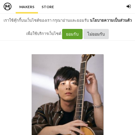
MAKERS
STORE
เราใช้คุ๊กกี้บนเว็บไซต์ของเรา กรุณาอ่านและยอมรับ
นโยบายความเป็นส่วนตัว
เพื่อใช้บริการเว็บไซต์
ยอมรับ
ไม่ยอมรับ