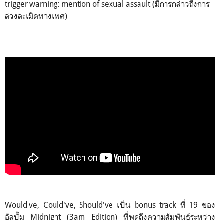
trigger warning: mention of sexual assault (มีการกล่าวถึงการ
ล่วงละเมิดทางเพศ)
Would've, Could've, Should've เป็น bonus track ที่ 19 ของ
อัลบั้ม Midnight (3am Edition) ที่พูดถึงความสัมพันธ์ระหว่าง