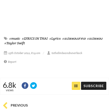
#music
#LYRICS IN THAI
#Lyrics
#แปลเพลงสากล
#แปลเพลง
#Taylor Swift
25th October 2022, 8:19 am
tothelimboandneverback
Report
6.8k
SUBSCRIBE
VIEWS
PREVIOUS