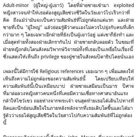
Adult-minor (ผู้ใหญ่-ผู้เยาว์) โดยที่ฝ่ายชายเข้ามา exploited
หญิงสาวจนทำให้เธอต้องสูญเสียช่วงชีวิตในวัยเยาว์ไปเร็วกว่าที่
คิด ถึงแม้ว่ามันจะเป็นความสัมพันธ์ที่ไม่ถูกต้องแต่แรก และฝ่าย
ชายที่เป็น "ผู้ใหญ่" แล้วย่อมรู้ดีว่าตนเองไม่ควรไปยุ่งกับคนที่เด็ก
กว่ามาก ๆ โดยเฉพาะอีกฝ่ายที่ยังเป็นผู้เยาว์อยู่ แต่เขาก็ยังทำ และ
เมื่อสุดท้ายทั้งสองฝ่ายเลิกรากันไป ฝ่ายชายกลับลอยตัว ในขณะที่
ฝ่ายหญิงกลับโดนสังคมวิพากษ์วิจารณ์ทั้งที่เธอเป็นเหยื่อในเรื่องนี้
ซึ่งแสดงให้เห็นถึง privilege ของผู้ชายในสังคมปิตาธิปไตยนั่นเอง
เพลงนี้ได้มีการใช้
Religious references เยอะมาก ๆ เพื่อแสดงให้
เห็นถึงความไม่ถูกต้องของความสัมพันธ์นี้ โดยเปรียบเทียบให้
ความสัมพันธ์นี้เป็นเหมือนบาป ฝ่ายชายเสมือนเป็นมาร ปีศาจ
ที่มาล่อลวงหญิงสาวคนหนึ่งที่เคยมีความเชื่อทางศาสนาอันแรง
กล้าให้ไขว้เขว ถอยห่างจากพระเจ้า จนสุดท้ายเธอได้เดินไปทางที่
ผิดและนึกย้อนเสียใจในภายหลังหลังจากที่เธอเติบโตขึ้นและได้มา
รู้ตัวว่าเธอได้สูญเสียชีวิตในวัยสาวไปกับความสัมพันธ์ที่ไม่ถูกต้อง
นี้