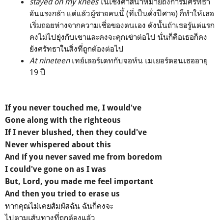
stayed on my knees
ในเชิงศาสนาหมายถึงการมีศรัทธา
อันแรงกล้า แต่แล้วผู้ชายคนนี้ (ที่เป็นดั่งปีศาจ) ก็ทำให้เธอ
เริ่มถอยห่างจากความเชื่อของตนเอง ดังนั้นถ้าเธอรู้แต่แรก
คงไม่ไปยุ่งกับเขาและคงจะคุกเข่าต่อไป นั่นก็คือเธอก็คง
ยังศรัทธาในสิ่งที่ถูกต้องต่อไป
At nineteen
เทย์เลอร์เดทกับจอห์น เมเยอร์ตอนเธออายุ
19 ปี
If you never touched me, I would've
Gone along with the righteous
If I never blushed, then they could've
Never whispered about this
And if you never saved me from boredom
I could've gone on as I was
But, Lord, you made me feel important
And then you tried to erase us
หากคุณไม่เคยสัมผัสฉัน ฉันก็คงจะ
ไปตามเส้นทางที่ถูกต้องแล้ว