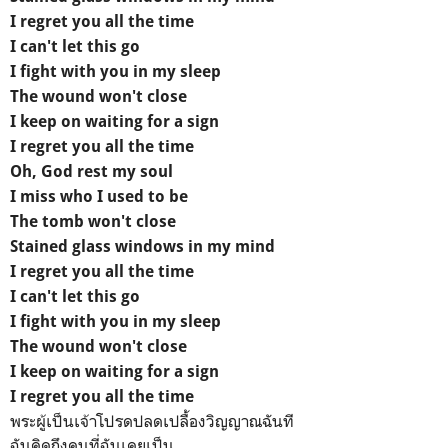
I regret you all the time
I can't let this go
I fight with you in my sleep
The wound won't close
I keep on waiting for a sign
I regret you all the time
Oh, God rest my soul
I miss who I used to be
The tomb won't close
Stained glass windows in my mind
I regret you all the time
I can't let this go
I fight with you in my sleep
The wound won't close
I keep on waiting for a sign
I regret you all the time
พระผู้เป็นเจ้าโปรดปลดเปลื้องวิญญาณฉันที
ฉันคิดถึงคนที่ฉันเคยเป็น