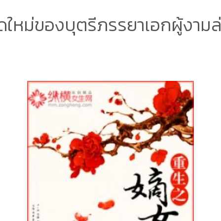
ดใหม่ของบุตรีภรรยาเอกผู้งามล