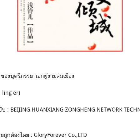
หม่ของบุตรีภรรยาเอกผู้งามล่มเมือง
 líng er)
ต้นฉบับ : BEIJING HUANXIANG ZONGHENG NETWORK TECH
ทยถูกต้องโดย : GloryForever Co.,LTD