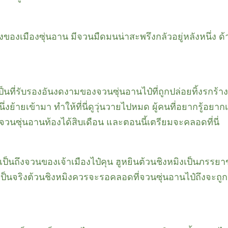
องของเมืองซุ่นอาน มีจวนมืดมนน่าสะพรึงกลัวอยู่หลังหนึ่ง 
เป็นที่รับรองอันงดงามของจวนซุ่นอานไป๋ที่ถูกปล่อยทิ้งรกร้
่งย้ายเข้ามา ทำให้ที่นี่ดูวุ่นวายไปหมด ผู้คนที่อยากรู้อย
องจวนซุ่นอานท้องได้สิบเดือน และตอนนี้เตรียมจะคลอดที่นี่
เป็นถึงจวนของเจ้าเมืองไป๋คุน ฮูหยินต้วนชิงหมิงเป็นภรรย
็นจริงต้วนชิงหมิงควรจะรอคลอดที่จวนซุ่นอานไป๋ถึงจะถู