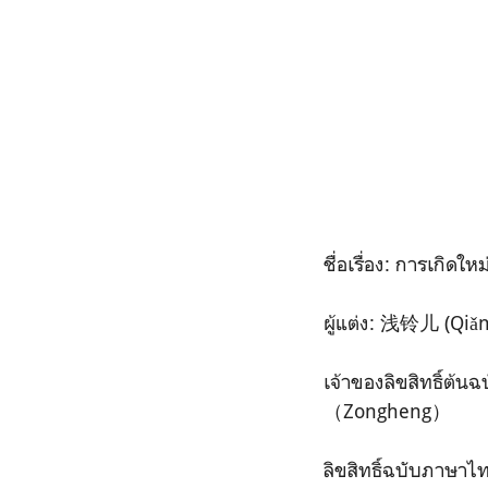
ชื่อเรื่อง: การเกิดใ
ผู้แต่ง: 浅铃儿 (Qiǎn
เจ้าของลิขสิทธิ์
（Zongheng）
ลิขสิทธิ์ฉบับภาษาไ