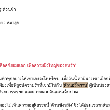
ฐ ต่วนขำ
 : หม่าฮุ่ย
นเลือดก็ยอมแลก เพื่อความยิ่งใหญ่ของคนรัก’
ำทุกอย่างให้เขาเองจะโทษใคร...เมื่อวันนี้ สามีนางเขาเลือกที
ียงเพื่อพิสูจน์ความรักที่เขามีให้กับ
‘ต้วนอวี้หราน’
ผู้เป็นน้องส
ด้วยการทรยศ และความตายอันแสนเจ็บปวด
มองไม่เห็นความอยุติธรรมนี้ ‘ต้วนชิงหมิง’ จึงได้ย้อนเวลากลับม