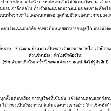
ี การกลับมาครั้งนี้ นางหาใช่คนเดิมไม่ ‘ต้วนอวี้หราน’ เจ้าจง
ีวันยอมเจ้าอีกต่อไป ทั้งเจ้าและแม่จอมวางแผนของเจ้าจะต้องได้ร
บที่พวกเจ้าไม่เคยพบเคยเจอ สุดท้ายชีวิตของนางจะจบลงเหม
ิง’ ตอบได้แน่นอนก็คือ คนชั่วที่มันเคยฆ่านางกับลูกไว้ มันไม่ได้
ี้หราน : ข้าไม่สน ถึงแม้จะเป็นของเจ้าแต่ข้าอยากได้ เจ้าก็ต้อง
ต้วนชิงหมิง : ทำไมข้าต้องให้!
(ข้ากลับมาเกิดใหม่ครั้งนี้ ชะตาเจ้าจะขาดแน่ ยังไม่รู้ตัวอีก!)
่าสนุกตั้งแต่ต้นเรื่อง การปูเรื่องที่เข้มข้น แค่ได้อ่านตอนแรกก
ว ไม่ว่าจะเป็นเรื่องการแก้แค้นของนางเอกอย่าง ‘ต้วนชิงหมิง’ 