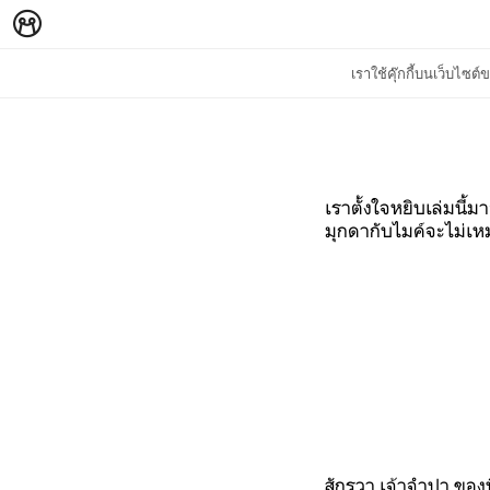
เราใช้คุ๊กกี้บนเว็บไซ
เราตั้งใจหยิบเล่มนี้
มุกดากับไมค์จะไม่เหม
สักรวา เจ้าจำปา ของพี