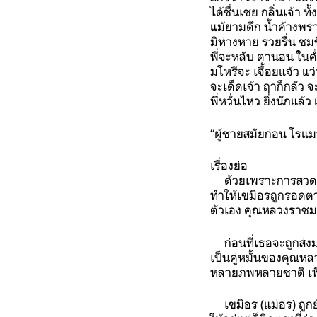
ได้ชื่นเชย กลิ่นเจ้า ทั
แม้ยามดึก น้ำค้างพ
มิห่างหาย รวยรื่น ชมช
พี่จะหลับ ตานอน ในค่ำ
มโหรีจะ เจื้อยแจ้ว แว
จะเด็ดเจ้า ฤาก็กลัว จ
พี่หวั่นไหว ยิ่งนักแล้
“ผู้ชายสมัยก่อน โรแม
เรื่องย่อ
ด้วยเพราะการสวดบทเภ
ทำให้เขมิอรถูกรอดตา
ตัวเอง คุณหลวงราชม
ก่อนที่เธอจะถูกส่งมา
เป็นคู่หมั้นของคุณห
หลายภพหลายชาติ เพื
เขมิอร (แม่อร) ถูกย