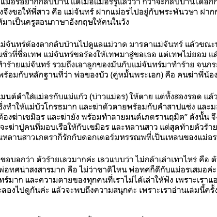
่า แม่อรอยากกลับบ้าน แต่เมื่อแม่อรรู้แล้วว่า กว่าจะกลับบ้านได้อีกก
วงจึงขอให้พี่สาว คือ แม่จันทร์ ฝากแม่อรไปอยู่กับพระพันวษา ฝากก
ห้มาเป็นครูสอนภาษาอังกฤษให้คนในวัง
่จันทร์ต้องลากลับบ้านไปดูแลแม่วาด มารดาแม่จันทร์ แล้วขณะนั้
นชั่วที่ชื่อเทพ แม่จันทร์ขอร้องให้เทพมาสู่ขอเธอ แต่เทพไม่ยอม แ
ำร้ายแม่จันทร์ รวมถึงเอาลูกของมันกับแม่จันทร์มาทำร้าย จนกระ
้อมกับหลักฐานที่ว่า พ่อของบัว (คู่หมั้นพระเอก) คือ คนฆ่าพี่น
มนต์ดำใส่แม่อรกับแม่แก้ว (บ่าวแม่อร) ให้ตาย แต่ทั้งสองรอด แล้
ซึ่งทำให้แม่บัวโกรธมาก และฆ่าตัวตายพร้อมกับคำสาปแช่ง และ
้องฆ่าเขมิอร และฆ่าย้ง พร้อมทำลายมนต์เภตรานฤมิต” ดังนั้น จึง
ลังจะฆ่าปู่คนที่มอบเรือให้กับเขมิอร และหลานสาว แต่สุดท้ายตัวร้
นหลานสาวเภตราก็รักกับดอกเตอร์มหรรณพที่เป็นเหลนของแม่อร
เราขอบอกว่า ตัวร้ายเลวมากค่ะ เลวแบบว่า ไม่กล้าเล่าเท่าไหร่ คือ ตั
พ่อทศน่าสงสารมาก คือ ไม่ว่าชาติไหน พ่อทศก็ดีกับแม่อรเสมอค่
นทร์มาก และความตายของทุกคนที่เราไม่ได้เล่าให้ฟัง เพราะเราแ
ค่ะลองไปดูกันค่ะ แล้วจะพบถึงความสนุกค่ะ เพราะเราอ่านเล่มนี้ครั้ง