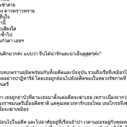
้งเช้าสาย
ร่าง ดาวพราวพราย
ื่นใจ
นี้
่วเสียงใส
ะช้ำไป
ว แก้วตา เอยฯ
นติกมากค่ะ แบบว่า จีบได้น่ารักและน่าเอ็นดูสุดๆค่ะ”
ตรานฤมิตพร้อมกันทั้งอดีตและปัจจุบัน รวมถึงเรือที่เขมิอรได้จ
ยอย่างปาฏิหาริย์ โดยเธอถูกย้อนไปยังอดีตของในหลวงรัชกาลที่ 
นตรี
 เธอถูกย่าบัวที่ตามเธอมาตั้งแต่อดีตจะฆ่าเธอ เพราะเนื่องจากว่า 
ลวงราชมนตรีเมื่ออดีตชาติ แต่คุณหลวงหารักเธอไหม เธอโกรธจึ
่อจะฆ่าเขมิอร
้อนไปในอดีต และไปอาศัยอยู่ที่เรือนจำปา เวลาแม่อรอยู่กับคุณ