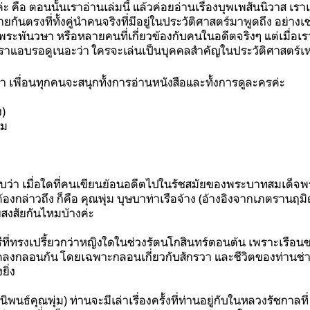
ค่ะ คือ ตอนนั้นเราอ่านเล่มนี้ แล้วค่อยอ่านเรื่องบุพเพสันนิวาส เร
กันตรงที่ทั้งคู่นำคนจริงที่มีอยู่ในประวัติศาสตร์มาพูดถึง อย่างเช่น
 พระพันวษา หรือหลายคนที่เกี่ยวข้องกับคนในอดีตจริงๆ แต่เมื่อเรา
งเราแอบรอดูเนอะว่า ใครจะเล่นเป็นบุคคลสำคัญในประวัติศาสตร์เหล
วังว่า เพื่อนทุกคนจะสนุกทั้งการอ่านหนังสือและทั้งการดูละครค่ะ
ง)
่ม
ว่า เมื่อใดที่คนเขียนย้อนอดีตไปในรัชสมัยของพระบาทสมเด็จพระนั
ต้องกล่าวถึง ก็คือ คุณพุ่ม บุษบาท่าเรือจ้าง (อ้างอิงจากเภตรานฤ
สงสัยกันไหมบ้างค่ะ
ีที่ทรงเปรี้ยวกว่าหญิงใดในช่วงรัตนโกสินทร์ตอนต้น เพราะเรือนข
โคลงกลอนกัน โดยเฉพาะกลอนเกี่ยวกับสักรวา และชีวิตของท่านช่าง
ิ่ง
ีนิพนธ์คุณพุ่ม) ท่านจะมีเล่าเรื่องครั้งที่ท่านอยู่กับในหลวงรัชกาลท