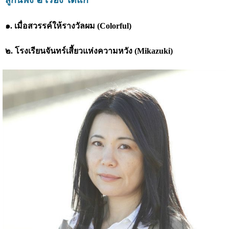
สู่กันฟัง ๒ เรื่อง ได้แก่
๑. เมื่อสวรรค์ให้รางวัลผม (Colorful)
๒. โรงเรียนจันทร์เสี้ยวแห่งความหวัง (Mikazuki)