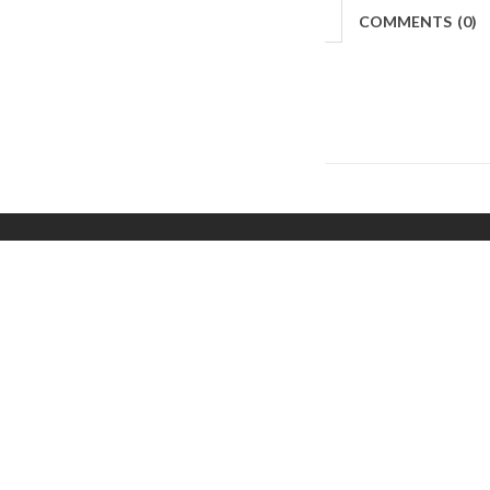
COMMENTS
(
0)
Makers
/
Originals
/
Store
/
Sample
/
Redeem
/
Ab
Copyrights © 2015 All Rights Reserved by Minimore
ภาพและเนื้อหาในเว็บไซต์นี้เป็นงานมีลิขสิทธิ์ ห้ามทำซ้ำหรือดัดแปลง