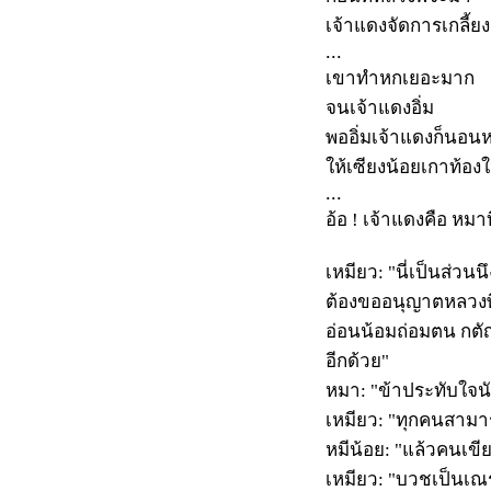
เจ้าแดงจัดการเกลี้ยง
...
เขาทำหกเยอะมาก
จนเจ้าแดงอิ่ม
พออิ่มเจ้าแดงก็นอน
ให้เซียงน้อยเกาท้องใ
...
อ้อ ! เจ้าแดงคือ หมา
เหมียว:
"นี่เป็นส่ว
ต้องขออนุญาตหลวงพี่ก
อ่อนน้อมถ่อมตน กตัญญ
อีกด้วย"
หมา:
"ข้าประทับใจน
เหมียว:
"ทุกคนสามารถ
หมีน้อย:
"แล้วคนเขี
เหมียว:
"บวชเป็นเณ