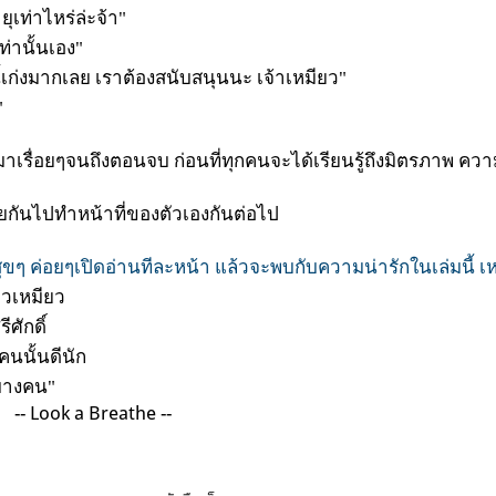
ุเท่าไหร่ล่ะจ้า"
ท่านั้นเอง"
ี้เก่งมากเลย เราต้องสนับสนุนนะ เจ้าเหมียว"
"
มาเรื่อยๆจนถึงตอนจบ ก่อนที่ทุกคนจะได้เรียนรู้ถึงมิตรภาพ ความ
กันไปทำหน้าที่ของตัวเองกันต่อไป
ุขๆ ค่อยๆเปิดอ่านทีละหน้า แล้วจะพบกับความน่ารักในเล่มนี้ เหม
มวเหมียว
ีศักดิ์
คนนั้นดีนัก
งบางคน"
 Breathe --