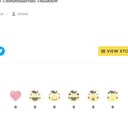
อ
#วรรณกรรมเยาวชน
#หนังสือเด็ก
am
nimon
VIEW ST
0
0
0
0
0
0