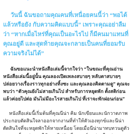
วันนี้
ฉันขอถามคุณคนที่เหนื่อยคนนี้ว่า
“
พอได้
แล้วหรือยัง
กับความคิดแบบนี้
”
เพราะคุณอย่าลืม
ว่า
“
หากเมื่อไหร่ที่คุณเป็นอะไรไป
ก็มีคนมาแทนที่
คุณอยู่ดี
และสุดท้ายคุณจะกลายเป็นคนที่ยอมรับ
ความจริงไม่ได้
”
ฉันขอแนะนำหนังสือเล่มนี้จากใจว่า “ในขณะที่คุณอ่าน
หนังสือเล่มนี้อยู่นั้น คุณลองเปิดเพลงสบายๆ หลับตาสบายๆ
ปล่อยวางเรื่องราวทุกอย่างทิ้งซะ และคุณลองคิดตามดู” คุณจะ
พบว่า “ตัวคุณยังไม่สายเกินไป สำหรับการหยุดพัก ตั้งสติก่อน
แล้วค่อยไปต่อ มันไม่มีอะไรสายเกินไป ที่เราจะพักผ่อนก่อน”
หนังสือเล่มนี้เริ่มต้นที่คุณนีน่า
คิม
นักเขียนและนักวาดภาพ
ประกอบตัดสินใจลาออกจากงานที่ทำให้ตัวเองทุกข์และนีน่า
ตัดสินใจที่จะหยุดพักให้หายเหนื่อย
โดยเมื่อนีน่ามาทบทวนดูตัว