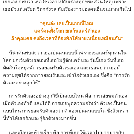
เธอเอง
ก็พบว่า
เธอใช้เวลาไปกับเรื่องทุกข์ซะส่วนใหญ่
เพราะ
เธอมัวแต่เครียด
วิตกกังวล
กับเรื่องราวของคนอื่นจนมากเกินไป
“
คุณล่ะ
เคยเป็นแบบนี้ไหม
แคร์คนทั้งโลก
ยกเว้นแคร์ตัวเอง
ถ้าคุณเคย
คงถึงเวลาที่ต้องพักให้หายเหนื่อยเหมือนกัน
”
นีน่าค้นพบล่ะว่า
เธอเป็นคนแบบนี้
เพราะเธอแคร์ทุกคนใน
โลก
ยกเว้นตัวเธอเองที่เธอไม่รู้จักแคร์
และวันนี้เอง
วันที่เธอ
ตัดสินใจหยุดพัก
เธอยอมรับตัวเธอเอง
และเธอพบว่า
เธอมี
ความสุขได้จากการยอมรับและเข้าใจตัวเธอเอง
ซึ่งคือ
“
การรัก
ตัวเองอย่างถูกวิธี
”
การรักตัวเองอย่างถูกวิธีเป็นแบบไหน
คือ
การเอ่ยชมตัวเอง
เมื่อตัวเองทำดี
และได้ดี
การเอ่ยพูดความจริงว่า
ตัวเองเป็นคน
แบบไหน
การยอมรับตัวเองว่า
ตัวเองเป็นคนแบบใด
ซึ่งสิ่งเหล่า
นี้ทำให้เธอรักและรู้จักตัวเองมากขึ้น
และเกือบจะท้ายเรื่อง
คือ
การที่เธอใช้เวลาไปมากมายกับ