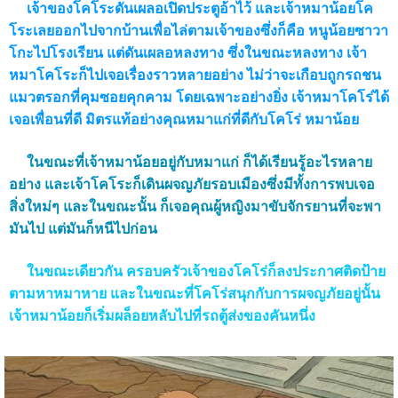
เจ้าของโคโระดันเผลอเปิดประตูอ้าไว้ และเจ้าหมาน้อยโค
โระเลยออกไปจากบ้านเพื่อไล่ตามเจ้าของซึ่งก็คือ หนูน้อยซาวา
โกะไปโรงเรียน แต่ดันเผลอหลงทาง ซึ่งในขณะหลงทาง เจ้า
หมาโคโระก็ไปเจอเรื่องราวหลายอย่าง ไม่ว่าจะเกือบถูกรถชน
แมวตรอกที่คุมซอยคุกคาม โดยเฉพาะอย่างยิ่ง เจ้าหมาโคโร่ได้
เจอเพื่อนที่ดี มิตรแท้อย่างคุณหมาแก่ที่ดีกับโคโร่ หมาน้อย
ในขณะที่เจ้าหมาน้อยอยู่กับหมาแก่ ก็ได้เรียนรู้อะไรหลาย
อย่าง และเจ้าโคโระก็เดินผจญภัยรอบเมืองซึ่งมีทั้งการพบเจอ
สิ่งใหม่ๆ และในขณะนั้น ก็เจอคุณผู้หญิงมาขับจักรยานที่จะพา
มันไป แต่มันก็หนีไปก่อน
ในขณะเดียวกัน ครอบครัวเจ้าของโคโร่ก็ลงประกาศติดป้าย
ตามหาหมาหาย และในขณะที่โคโร่สนุกกับการผจญภัยอยู่นั้น
เจ้าหมาน้อยก็เริ่มผล็อยหลับไปที่รถตู้ส่งของคันหนึ่ง