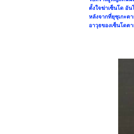
ตั้งใจฆ่าเซ็นโด อ
หลังจากที่ยุซุเก
อาวุธของเซ็นโดตายแ