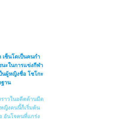
ว่า เซ็นโดเป็นคนกำ
ยชนะในการแข่งกีฬา
เป็นผู้หญิงชื่อ โชโกะ
ักฐาน
งราวในอดีตด้านมืด
ญิงคนนี้ก็เริ่มต้น
อ อันโจคนที่แกร่ง