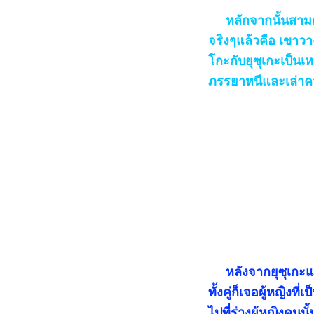
หลักจากนั้นสามคนท
จริงๆแล้วคือ เขาว
โกะกับยุซุเกะเป็นเ
ภรรยาหนีและเล่าค
หลังจากยุซุเกะแย
ทั้งคู่ก็เจอผู้หญิง
ไปที่ร่างผู้หญิงคน