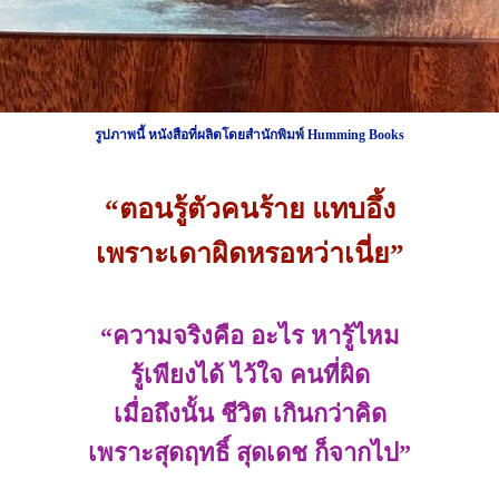
รูปภาพนี้ หนังสือที่ผลิตโดยสำนักพิมพ์ Humming Books
“ตอนรู้ตัวคนร้าย แทบอึ้ง
เพราะเดาผิดหรอหว่าเนี่ย”
“ความจริงคือ อะไร หารู้ไหม
รู้เพียงได้ ไว้ใจ คนที่ผิด
เมื่อถึงนั้น ชีวิต เกินกว่าคิด
เพราะสุดฤทธิ์ สุดเดช ก็จากไป”