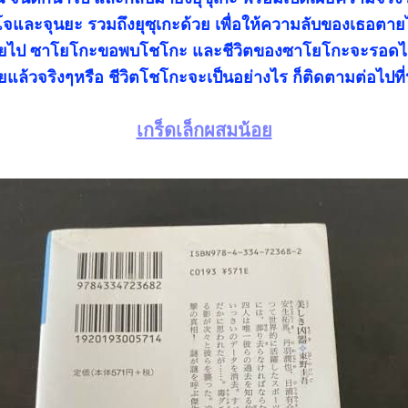
ันโจและจุนยะ รวมถึงยุซุเกะด้วย เพื่อให้ความลับของเธอตา
ะตายไป ซาโยโกะขอพบโชโกะ และชีวิตของซาโยโกะจะรอดไห
ล้วจริงๆหรือ ชีวิตโชโกะจะเป็นอย่างไร ก็ติดตามต่อไปที่ห
เกร็ดเล็กผสมน้อย