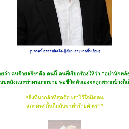
รูปภาพนี้ อาจารย์เคโงะผู้เขียน อายุมากขึ้นเรื่อยๆ
ยว่า คนร้ายจริงๆคือ คนนี้ คนที่เรียกร้องให้ว่า "อย่าหักหลั
ลบหลังและฆ่าคนมากมาย พอชีวิตตัวเองจะถูกพรากบ้างก็เก
“สิ่งที่น่ากลัวที่สุดคือ เราไว้ใจผิดคน
และคนๆนั้นก็กลับมาทำร้ายตัวเรา”