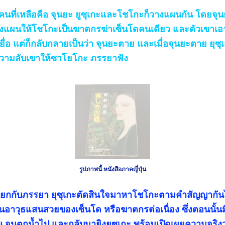
ี่เหลือคือ จุนยะ ยูซุเกะและโชโกะก็วางแผนกัน โดยจุน
างแผนให้โชโกะเป็นฆาตกรฆ่าเซ็นโดคนเดียว และตัวเขาเอ
หยื่อ แต่ก็กลับกลายเป็นว่า จุนยะตาย และเมื่อจุนยะตาย ยุซ
วามลับเขาให้ซาโยโกะ ภรรยาฟัง
รูปภาพนี้ หนังสือภาคญี่ปุ่น
กกับภรรยา ยุซุเกะตัดสินใจมาหาโชโกะตามคำสัญญากันไ
ที่เป็นอาวุธแสนสวยของเซ็นโด หรือฆาตกรต่อเนื่อง ซึ่งตอนนั้น
นั้น จนตกน้ำไป และกลับมายิงยุซุเกะ พร้อมเปิดเผยความจริง