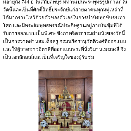
มีอายุถึง 744 ปี ในสมัยลพบุรี ที่ท่านเป็นพระพุทธรูปเก่าแก่ใน
วัดนี้และเป็นที่ศักดิ์สิทธิ์ประจักษ์แก่สายตาคนทุกหมู่เหล่าที่
ได้มากราบไหว้ด้วยตัวของตัวเองในการบำบัดทุกข์บรรเทา
โศก และมีพระสัมพุทธพรรณีประดิษฐานอยู่ภายในซุ้มที่ได้
รับการออกแบบเป็นพิเศษ ซึ่งภาพจิตรกรรมฝาผนังของวัดนี้
เป็นการวาดผ่านสมเด็จครู กรมนริศรานุวัตติวงศ์ที่ออกแบบ
และให้ผู้วาดชาวอิตาลีที่ออกแบบพระที่นั่งวิมานเมฆลงสี จึง
เป็นเอกลักษณ์และเป็นที่เจริญใจของผู้รับชม