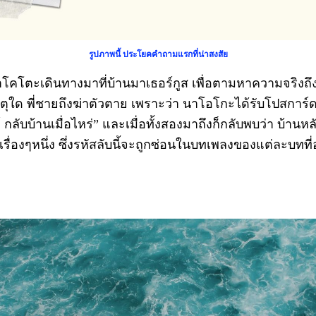
รูปภาพนี้ ประโยคคำถามแรกที่น่าสงสัย
ะเดินทางมาที่บ้านมาเธอร์กูส เพื่อตามหาความจริงถึ
า เหตุใด พี่ชายถึงฆ่าตัวตาย เพราะว่า นาโอโกะได้รับโปสการ
 กลับบ้านเมื่อไหร่” และเมื่อทั้งสองมาถึงก็กลับพบว่า บ้านหล
งเรื่องๆหนึ่ง ซึ่งรหัสลับนี้จะถูกซ่อนในบทเพลงของแต่ละบทที่