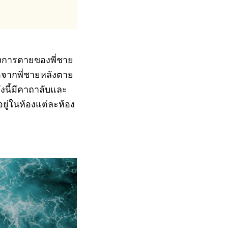
งการตายของพี่ชาย
์ดจากพี่ชายหลังตาย
ังนี้มีคาถาลับและ
อยู่ในห้องแต่ละห้อง