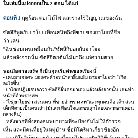
ในเล่มนี้แบ่งออกเป็น 2 ตอน ได้แก่
ตอนที่ 1
ฤดูร้อน ดอกไม้ไฟ และร่างไร้วิญญาณของฉัน
ซัตสึกิพูดกับยาโยยเพื่อนสนิทถึงพี่ชายของยาโยยที่ชื่อ
ว่า เคน
"ฉันชอบเคนเหมือนกัน"ซัตสึกิบอกกับยาโยย
แล้วหลังจากนั้น ซัตสึกิตกต้นไม้มาถึงแก่ความตาย
พอเมื่อตายเสร็จ ก็เป็นจุดเริ่มต้นของเรื่องนี้
- เคนมาเจอศพ มองศพด้วยหน้าตายิ้มแย้ม ถามยาโยยว่า "เกิด
อะไรขึ้น"
- ยาโยยปฏิเสธบอกว่า ซัตสึกิลื่นตกมาเอง แล้วหลังจากนั้น เคนทำ
หน้าที่อำพรางศพ
- "ใช่ ยาโยยฆ่า ส่วนเคน พี่ชายอำพรางศพ"และทุกคนคือ เด็ก ส่วน
เด็กที่ตายเป็นคนเล่า (มันสะเทือนใจและขนลุกโดยเฉพาะอ่านตอน
กลางคืน)
- หลังจากที่ทั้งสองคนพยายามที่จะป้องกันไม่ให้ตำรวจ
เห็น และมีคนที่อยู่ในหมู่บ้าน ชื่อมิโดริมาเกี่ยวข้องอีก