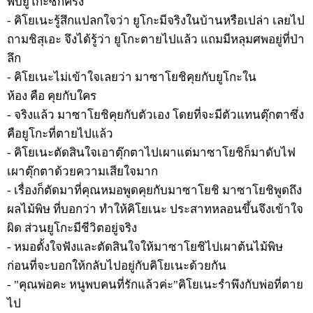
พบยูโกะซักครั้ง
- คิโยเนะรู้สึกแปลกใจว่า ยูโกะมีจริงในบ้านหรือเปล่า เลยไป
ถามชิสุเอะ จึงได้รู้ว่า ยูโกะตายไปแล้ว แถมมีหลุมศพอยู่ที่ป่า
ลึก
- คิโยเนะไม่เข้าใจเลยว่า มาซาโยชิคุยกับยูโกะใน
ห้อง คือ คุยกับใคร
- จริงแล้ว มาซาโยชิคุยกับตัวเอง โดยที่จะมีตัวแทนตุ๊กตาซึ่ง
คือยูโกะที่ตายไปแล้ว
- คิโยเนะตัดสินใจเอาตุ๊กตาไปเผาแต่มาซาโยชิก็มาดับไฟ
เผาตุ๊กตาด้วยความเสียใจมาก
- เรื่องก็ตัดมาที่คุณหมอพูดคุยกับมาซาโยชิ มาซาโยชิพูดถึง
ผลไม้พิษ ที่บอกว่า ทำให้คิโยเนะ ประสาทหลอนขึ้นจึงเข้าใจ
ผิด ส่วนยูโกะมีชีวิตอยู่จริง
- หมอตั้งใจฟังและตัดสินใจให้มาซาโยชิไปเผาต้นไม้พิษ
ก่อนที่จะบอกให้กลับไปอยู่กับคิโยเนะด้วยกัน
- "คุณพ่อคะ หนูพบคนที่รักแล้วค่ะ"คิโยเนะรำพึงกับพ่อที่ตาย
ไป