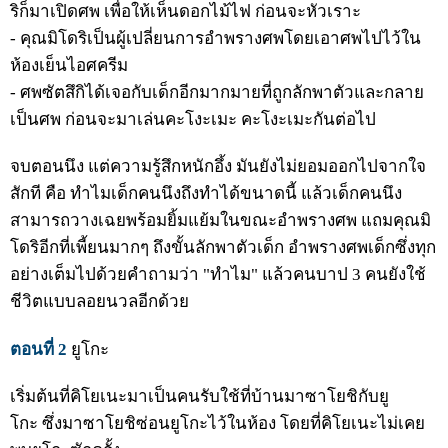
ริก็มาเปิดศพ เพื่อให้เห็นดอกไม้ไฟ ก่อนจะหัวเราะ
- คุณมิโดริเป็นผู้เปลี่ยนการอำพรางศพโดยเอาศพไปไว้ใน
ห้องเย็นไอศครีม
- ศพซัตสึกิได้เจอกับเด็กอีกมากมายที่ถูกลักพาตัวและกลาย
เป็นศพ ก่อนจะมาเล่นคะโงะเมะ คะโงะเมะกันต่อไป
จบตอนนึง
แต่ความรู้สึกหนักอึ้ง มันยังไม่ยอมออกไปจากใจ
สักที คือ ทำไมเด็กคนนึงถึงทำได้ขนาดนี้ แล้วเด็กคนนึง
สามารถวางเฉยพร้อมยิ้มแย้มในขณะอำพรางศพ แถมคุณมิ
โดริอีกที่เพี้ยนมากๆ ถึงขั้นลักพาตัวเด็ก อำพรางศพเด็กซึ่งทุก
อย่างเต็มไปด้วยคำถามว่า "ทำไม" แล้วคนบาป 3 คนยังใช้
ชีวิตแบบลอยนวลอีกด้วย
ตอนที่ 2
ยูโกะ
เริ่มต้นที่คิโยเนะมาเป็นคนรับใช้ที่บ้านมาซาโยชิกับยู
โกะ ซึ่งมาซาโยชิซ่อนยูโกะไว้ในห้อง โดยที่คิโยเนะไม่เคย