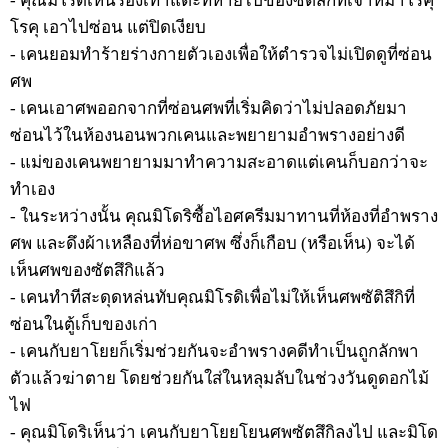
- คุณมิโรดิเห็นรองเท้าแตะที่หายไปของซัตสึกิที่เจ้าหมาโรคุ
โรคุ เอาไปซ่อน แต่ปิดเงียบ
- เคนยอมทำร้ายร่างกายตัวเองเพื่อให้ตำรวจไม่เปิดดูที่ซ่อน
ศพ
- เคนเอาศพออกจากที่ซ่อนศพที่เริ่มคิดว่าไม่ปลอดภัยมา
ซ่อนไว้ในห้องนอนพวกเคนและพยายามอำพรางอย่างดี
- แม่ของเคนพยายามมาทำความสะอาดแต่เคนก็บอกว่าจะ
ทำเอง
- ในระหว่างนั้น คุณมิโดริซื้อไอศครีมมาทานที่ห้องที่อำพราง
ศพ และดึงผ้าเหลืองที่ห่อขาศพ ซึ่งก็เกือบ (หรือเห็น) จะได้
เห็นศพของซัตสึกิแล้ว
- เคนทำทีสะดุดหล่นทับคุณมิโรดิเพื่อไม่ให้เห็นศพซัติสึกิที่
ซ่อนในตู้เก็บของเก่า
- เคนกับยาโยยก็เริ่มช่วยกันจะอำพรางคดีทำเป็นถูกลักพา
ตัวแล้วฆ่าตาย โดยช่วยกันใส่ในหลุมลับในช่วงวันดูดอกไม้
ไฟ
- คุณมิโดริเห็นว่า เคนกับยาโยยโยนศพซัตสึกิลงไป และมิโด