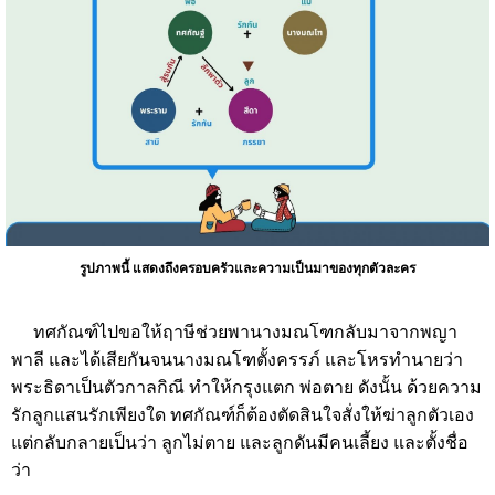
รูปภาพนี้ แสดงถึงครอบครัวและความเป็นมาของทุกตัวละคร
ทศกัณฑ์ไปขอให้ฤาษีช่วยพานางมณโฑกลับมาจากพญา
พาลี และได้เสียกันจนนางมณโฑตั้งครรภ์ และโหรทำนายว่า
พระธิดาเป็นตัวกาลกิณี ทำให้กรุงแตก พ่อตาย ดังนั้น ด้วยความ
รักลูกแสนรักเพียงใด ทศกัณฑ์ก็ต้องตัดสินใจสั่งให้ฆ่าลูกตัวเอง
แต่กลับกลายเป็นว่า ลูกไม่ตาย และลูกดันมีคนเลี้ยง และตั้งชื่อ
ว่า