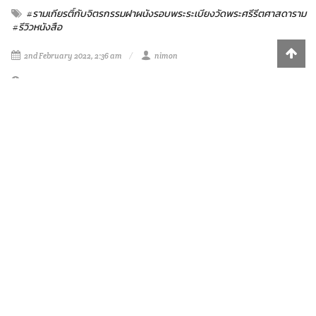
#รามเกียรติ์กับจิตรกรรมฝาผนังรอบพระระเบียงวัดพระศรีรีตศาสดาราม
#รีวิวหนังสือ
2nd February 2022, 2:36 am
nimon
Report
1.7k
SUBSCRIBE
VIEWS
PREVIOUS
NEXT
0
0
0
0
0
0