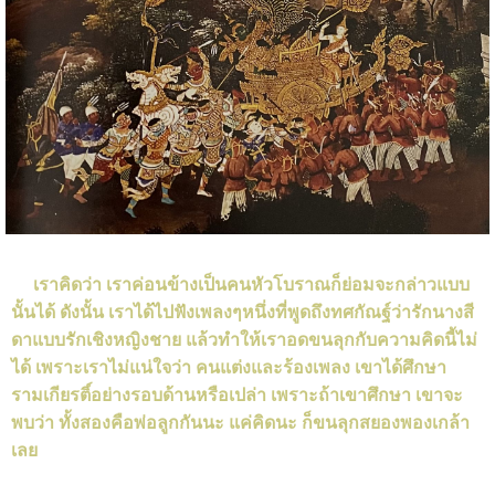
เราคิดว่า เราค่อนข้างเป็นคนหัวโบราณก็ย่อมจะกล่าวแบบ
นั้นได้ ดังนั้น เราได้ไปฟังเพลงๆหนึ่งที่พูดถึงทศกัณฐ์ว่ารักนางสี
ดาแบบรักเชิงหญิงชาย แล้วทำให้เราอดขนลุกกับความคิดนี้ไม่
ได้ เพราะเราไม่แน่ใจว่า คนแต่งและร้องเพลง เขาได้ศึกษา
รามเกียรติ์อย่างรอบด้านหรือเปล่า เพราะถ้าเขาศึกษา เขาจะ
พบว่า ทั้งสองคือพ่อลูกกันนะ แค่คิดนะ ก็ขนลุกสยองพองเกล้า
เลย