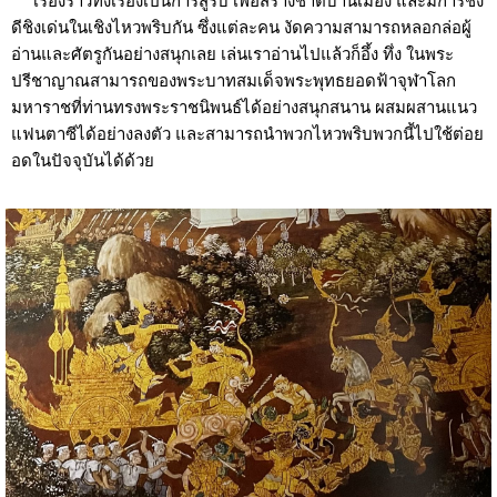
เรื่องราวทั้งเรื่องเป็นการสู้รบ เพื่อสร้างชาติบ้านเมือง และมีการชิง
ดีชิงเด่นในเชิงไหวพริบกัน ซึ่งแต่ละคน งัดความสามารถหลอกล่อผู้
อ่านและศัตรูกันอย่างสนุกเลย เล่นเราอ่านไปแล้วก็อึ้ง ทึ่ง ในพระ
ปรีชาญาณสามารถของพระบาทสมเด็จพระพุทธยอดฟ้าจุฬาโลก
มหาราชที่ท่านทรงพระราชนิพนธ์ได้อย่างสนุกสนาน ผสมผสานแนว
แฟนตาซีได้อย่างลงตัว และสามารถนำพวกไหวพริบพวกนี้ไปใช้ต่อย
อดในปัจจุบันได้ด้วย