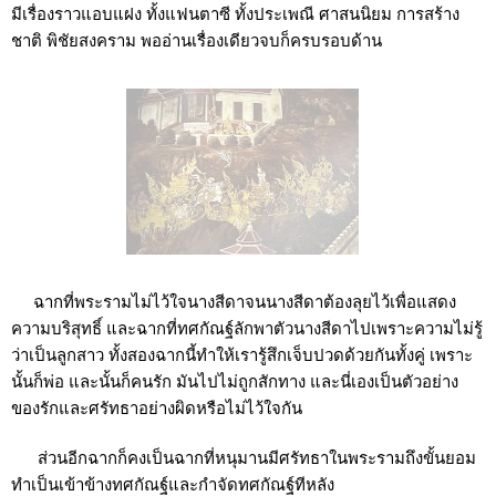
มีเรื่องราวแอบแฝง ทั้งแฟนตาซี ทั้งประเพณี ศาสนนิยม การสร้าง
ชาติ พิชัยสงคราม พออ่านเรื่องเดียวจบก็ครบรอบด้าน
ฉากที่พระรามไม่ไว้ใจนางสีดาจนนางสีดาต้องลุยไว้เพื่อแสดง
ความบริสุทธิ์ และฉากที่ทศกัณฐ์ลักพาตัวนางสีดาไปเพราะความไม่รู้
ว่าเป็นลูกสาว ทั้งสองฉากนี้ทำให้เรารู้สึกเจ็บปวดด้วยกันทั้งคู่ เพราะ
นั้นก็พ่อ และนั้นก็คนรัก มันไปไม่ถูกสักทาง และนี่เองเป็นตัวอย่าง
ของรักและศรัทธาอย่างผิดหรือไม่ไว้ใจกัน
ส่วนอีกฉากก็คงเป็นฉากที่หนุมานมีศรัทธาในพระรามถึงขั้นยอม
ทำเป็นเข้าข้างทศกัณฐ์และกำจัดทศกัณฐ์ทีหลัง