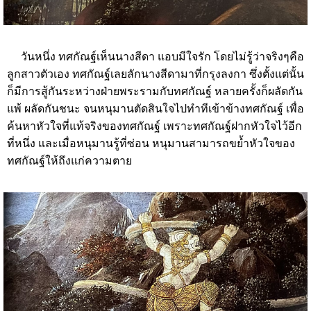
วันหนึ่ง ทศกัณฐ์เห็นนางสีดา แอบมีใจรัก โดยไม่รู้ว่าจริงๆคือ
ลูกสาวตัวเอง ทศกัณฐ์เลยลักนางสีดามาที่กรุงลงกา ซึ่งตั้งแต่นั้น
ก็มีการสู้กันระหว่างฝ่ายพระรามกับทศกัณฐ์ หลายครั้งก็ผลัดกัน
แพ้ ผลัดกันชนะ จนหนุมานตัดสินใจไปทำทีเข้าข้างทศกัณฐ์ เพื่อ
ค้นหาหัวใจที่แท้จริงของทศกัณฐ์ เพราะทศกัณฐ์ฝากหัวใจไว้อีก
ที่หนึ่ง และเมื่อหนุมานรู้ที่ซ่อน หนุมานสามารถขย้ำหัวใจของ
ทศกัณฐ์ให้ถึงแก่ความตาย