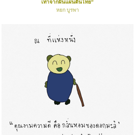
เท่าจากผืนแผ่นดินไทย”
หยก บูรพา