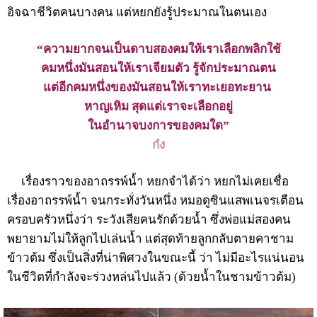
อิจฉาชีวิตคนบางคน แต่หยกยังรู้ประมาณในตนเอง
“ความยากจนเป็นดาบสองคมให้เราเลือกพลิกใช้
คมหนึ่งมันสอนให้เราเจียมตัว รู้จักประมาณตน
แต่อีกคมหนึ่งของมันสอนให้เราทะเยอทะยาน
หาญเหิม
สุดแต่เราจะเลือกอยู่
ในอำนาจบงการของคมใด
”
ก๋ง
เรื่องราวของอาถรรพ์น้ำ หยกจำได้ว่า หยกไม่เคยเชื่อ
เรื่องอาถรรพ์น้ำ จนกระทั่งวันหนึ่ง หมอดูซินแสพเนจรเตือน
ครอบครัวหนึ่งว่า ระวังเสียคนรักด้วยน้ำ ซึ่งพ่อแม่สองคน
พยายามไม่ให้ลูกไปเล่นน้ำ แต่สุดท้ายลูกกลับตายคาชาม
ข้าวต้ม ซึ่งเป็นสิ่งที่น่าพิศวงในขณะนี้ ว่า ไม่มีอะไรแน่นอน
ในชีวิตที่กำลังจะร่วงหล่นไปแล้ว (ด้วยน้ำในชามข้าวต้ม)