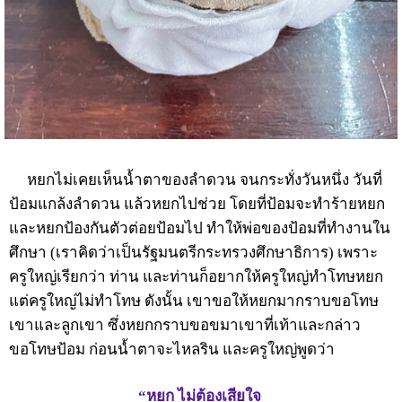
หยกไม่เคยเห็นน้ำตาของลำดวน จนกระทั่งวันหนึ่ง วันที่
ป้อมแกล้งลำดวน แล้วหยกไปช่วย โดยที่ป้อมจะทำร้ายหยก
และหยกป้องกันตัวต่อยป้อมไป ทำให้พ่อของป้อมที่ทำงานใน
ศึกษา (เราคิดว่าเป็นรัฐมนตรีกระทรวงศึกษาธิการ) เพราะ
ครูใหญ่เรียกว่า ท่าน และท่านก็อยากให้ครูใหญ่ทำโทษหยก
แต่ครูใหญ่ไม่ทำโทษ ดังนั้น เขาขอให้หยกมากราบขอโทษ
เขาและลูกเขา ซึ่งหยกกราบขอขมาเขาที่เท้าและกล่าว
ขอโทษป้อม ก่อนน้ำตาจะไหลริน และครูใหญ่พูดว่า
“หยก ไม่ต้องเสียใจ