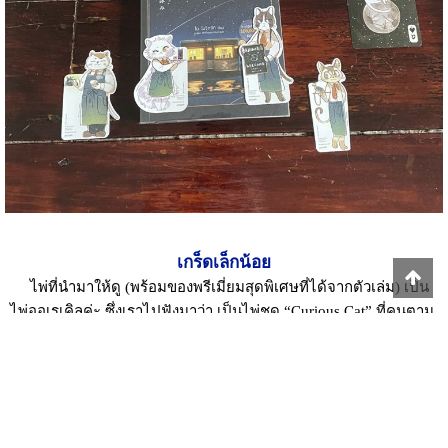
เกร็ดเล็กน้อย
ไพ่ที่นำมาให้ดู (พร้อมของพรีเมี่ยมสุดพิเศษที่ได้จากตัวเล่ม) เป็น
ไพ่ออเรเคิลค่ะ ซึ่งเราไปฟังมาว่า เป็นไพ่ชุด “Curious Cat” ที่คนตาม
หากันอยู่ และเราไม่ได้เป็นผู้ตามหาค่ะ แต่เป็นผู้ได้มาค่ะ ซึ่งในไพ่
เป็นไพ่น่ารักและดูเข้ากันกับเรื่องนี้ ที่มีรูปแบบอยู่กับดวงดาวต่างๆ
เราเลยตัดสินใจนำมาประกอบเรื่อง ซึ่งความหมายของไพ่ก็เข้ากับ
เรื่องราวของคนจำนวนห้าคนนี้อยู่ไม่มากก็น้อยเลยล่ะค่ะ เพราะเดี๋ยว
เพื่อนๆจะงงว่า เอาไพ่มาเกี่ยวอะไรกับหนังสือ เลยขอเป็นเรื่องเกร็ด