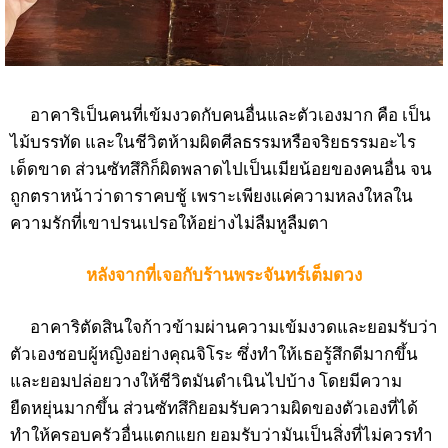
อาคาริเป็นคนที่เข้มงวดกับคนอื่นและตัวเองมาก คือ เป็น
ไม้บรรทัด และในชีวิตห้ามผิดศีลธรรมหรือจริยธรรมอะไร
เด็ดขาด ส่วนซัทสึกิก็ผิดพลาดไปเป็นเมียน้อยของคนอื่น จน
ถูกตราหน้าว่าดาราคบชู้ เพราะเพียงแค่ความหลงใหลใน
ความรักที่เขาปรนเปรอให้อย่างไม่ลืมหูลืมตา
หลังจากที่เจอกับร้านพระจันทร์เต็มดวง
อาคาริตัดสินใจก้าวข้ามผ่านความเข้มงวดและยอมรับว่า
ตัวเองชอบผู้หญิงอย่างคุณจิโระ ซึ่งทำให้เธอรู้สึกดีมากขึ้น
และยอมปล่อยวางให้ชีวิตมันดำเนินไปบ้าง โดยมีความ
ยืดหยุ่นมากขึ้น ส่วนซัทสึกิยอมรับความผิดของตัวเองที่ได้
ทำให้ครอบครัวอื่นแตกแยก ยอมรับว่ามันเป็นสิ่งที่ไม่ควรทำ