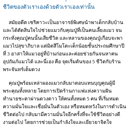
ชีวิตของตัวเราเองด้วยตัวเราเองเท่านั้น
สมัยอดีต เซริคาวะเป็นอาจารย์พิเศษนำพาเด็กกลับบ้าน
และได้ตัดสินใจไปช่วยแมวกับคุณปู่ที่เป็นคนเลี้ยงแมว จน
กระทั่งคุณปู่คนนั้นเสียชีวิต และหลานของคุณปู่เกือบจะพา
แมวไปสุขาภิบาล แต่มิตสึโมโตะเด็กน้อยชั้นประถมศึกษาปี
ที่ 3 อาสาให้แมวอยู่ที่บ้านก่อนและค่อยช่วยกันจนหาคน
อุปถัมภ์แมวได้ และนี่เอง คือ จุดเริ่มต้นของ 5 ชีวิตกับร้าน
พระจันทร์เต็มดวง
คุณปู่พร้อมเหล่าผองแมวกลับมาตอบแทนบุญคุณผู้มี
พระคุณทั้งหลาย โดยการเปิดร้านกาแฟแห่งความฝัน
ทำนายชะตาผ่านดวงดาว ให้คนทั้งหมด 5 คน ที่เริ่มหมด
ความมั่นใจและเชื่อมั่นในตัวเอง หรือหมดหวังในการดำเนิน
ชีวิตต่อไป กลับมามีความมั่นใจอีกครั้งที่จะใช้ชีวิตอย่างดี
งามต่อไป โดยการช่วยเป็นกำลังใจและเยียวยาจิตใจ