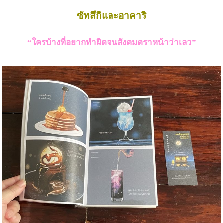
ซัทสึกิและอาคาริ
“ใครบ้างที่อยากทำผิดจนสังคมตราหน้าว่าเลว”