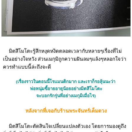
มิตสึโมโตะรู้สึกหงุดหงิดตลอดเวลากับหลายๆเรื่องที่ไม่
เป็นอย่างใจหวัง ส่วนเมกุมิถูกความฝันลมๆแล้งๆหลอกใจว่า
ควรทำแบบนี้ล่ะถึงจะดี
(เรื่องราวในตอนนี้โรแมนติกมาก
และเราก็รอลุ้นนะว่า
พ่อหนุ่มขี้อายอายุน้อยอย่างมิตสึโมโตะ
จะบอกรักรุ่นพี่อย่างเมกุมิเมื่อไร)
หลังจากที่เจอกับร้านพระจันทร์เต็มดวง
มิตสึโมโตะตัดสินใจเปลี่ยนแปลงตัวเอง โดยการมองดูถึง