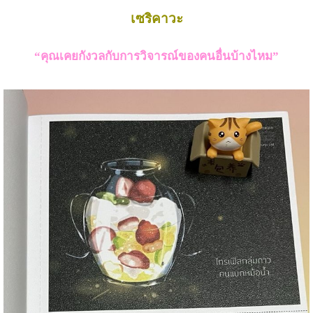
เซริคาวะ
“คุณเคยกังวลกับการวิจารณ์ของคนอื่นบ้างไหม”