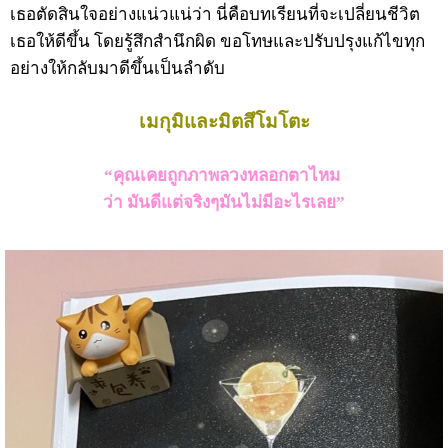
เธอตัดสินใจอย่างแน่วแน่ว่า นี่คือบทเรียนที่จะเปลี่ยนชีวิต
เธอให้ดีขึ้น โดยรู้สึกสำนึกผิด ขอโทษและปรับปรุงแก้ไขทุก
อย่างให้กลับมาดีขึ้นเป็นลำดับ
เมกุมิและมิตสึโมโตะ
“คุณเคยถูกภาพลวงหลอกตาไหม
ว่า มันดีแต่จริงๆมันไม่มีอะไรเลย”