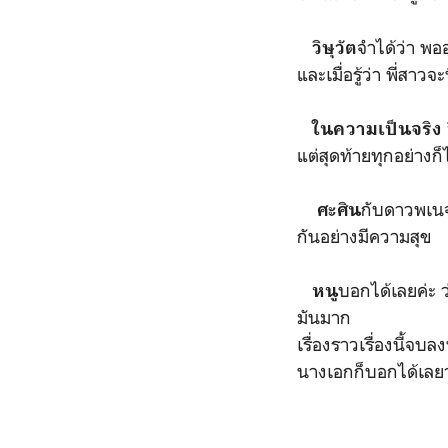
จำได้ว่า พอ
วิษุวัต
และเมื่อรู้ว่า พี่สา
ในความเป็นจริง
แต่สุดท้ายทุกอย่าง
กับดาวพเนจร
ศะศิน
กันอย่างมีความสุข
บอกได้เลยค่ะ ว
หนู
มันมาก
เรื่องราวเรื่องนี้จบล
นางเอกก็บอกได้เลยว