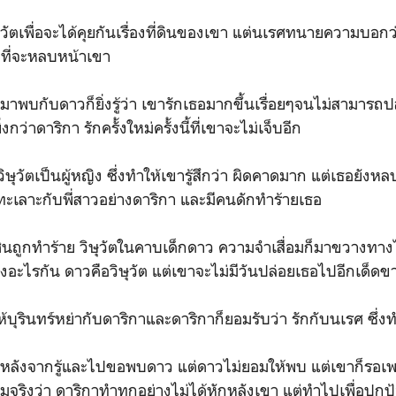
ัตเพื่อจะได้คุยกันเรื่องที่ดินของเขา แต่นเรศทนายความบอกว
ที่จะหลบหน้าเขา
บมาพบกับดาวก็ยิ่งรู้ว่า เขารักเธอมากขึ้นเรื่อยๆจนไม่สามาร
่งกว่าดาริกา รักครั้งใหม่ครั้งนี้ที่เขาจะไม่เจ็บอีก
่า วิษุวัตเป็นผู้หญิง ซึ่งทำให้เขารู้สึกว่า ผิดคาดมาก แต่เธอยัง
นนี่ทะเลาะกับพี่สาวอย่างดาริกา และมีคนดักทำร้ายเธอ
ินถูกทำร้าย วิษุวัตในคาบเด็กดาว ความจำเสื่อมก็มาขวางทางไ
นเรื่องอะไรกัน ดาวคือวิษุวัต แต่เขาจะไม่มีวันปล่อยเธอไปอีกเด็ด
ุรินทร์หย่ากับดาริกาและดาริกาก็ยอมรับว่า รักกับนเรศ ซึ่งทำให
างหลังจากรู้และไปขอพบดาว แต่ดาวไม่ยอมให้พบ แต่เขาก็รอเพ
วามจริงว่า ดาริกาทำทุกอย่างไม่ได้หักหลังเขา แต่ทำไปเพื่อปก