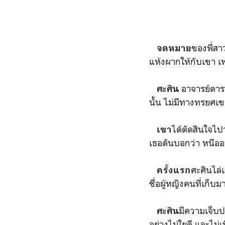
ของพี่สา
จดหมาย
แห้งผากให้กับเขา เ
อาจารย์ดาร
ศะศิน
นั้น ไม่มีทางทรยศเ
ได้ตัดสินใจไปว
เขา
เธอดันบอกว่า หนีออ
ศะศินไล่
ครั้งแรก
ชื่อผู้หญิงคนที่เก็บม
มีความเจ็บป
ศะศิน
อย่างไม่ใยดี และไม่