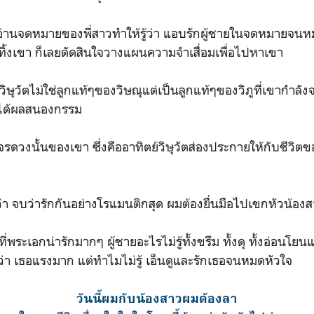
อ่านจดหมายของพี่สาวทำให้รู้ว่า แอบรักผู้ชายในจดหมายจนหม
วจะทิ้งเขา ก็เลยตัดสินใจวางแผนความจำเสื่อมเพื่อไปหาเขา
วิษุวัตไม่ใช่ลูกแท้ๆของวิษณุแต่เป็นลูกแท้ๆของวิภูที่เขากำลัง
ก็ได้ผลสนองกรรม
ดวงนั้นของเขา ซึ่งคืออาทิตย์วิษุวัตส่องประกายให้กับชีวิตขอ
่า จบว่ารักกันอย่างโรแมนติกสุด ผมต้องยื่นมือไปเขกหัวน้องส
งที่พระเอกน่ารักมากๆ ผู้ชายอะไรไม่รู้ทั้งขรึม ทั้งดุ ทั้งอ่อนโยน
่า เธอแรงมาก แต่ทำไมไม่รู้ เอ็นดูและรักเธอจนหมดหัวใจ
วันนี้ผมกับน้องสาวผมต้องลา