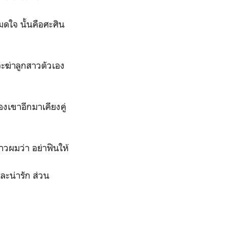
ดใจ นั้นคือศะศิน
จะฆ่าลูกสาวตัวเอง
งเขาอีกมาเคียงคู่
าวผมว่า อย่าฟินให้
และน่ารัก ส่วน