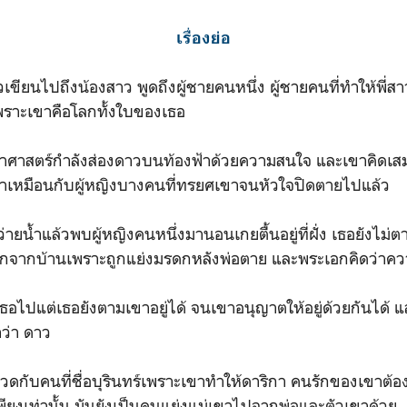
เรื่องย่อ
วเขียนไปถึงน้องสาว พูดถึงผู้ชายคนหนึ่ง ผู้ชายคนที่ทำให้พี่สา
พราะเขาคือโลกทั้งใบของเธอ
าศาสตร์กำลังส่องดาวบนท้องฟ้าด้วยความสนใจ และเขาคิดเสม
ขาเหมือนกับผู้หญิงบางคนที่ทรยศเขาจนหัวใจปิดตายไปแล้ว
่ายน้ำแล้วพบผู้หญิงคนหนึ่งมานอนเกยตื้นอยู่ที่ฝั่ง เธอยังไม่ตาย
กจากบ้านเพราะถูกแย่งมรดกหลังพ่อตาย และพระเอกคิดว่าควา
เธอไปแต่เธอยังตามเขาอยู่ได้ จนเขาอนุญาตให้อยู่ด้วยกันได้ แล
าว่า ดาว
วดกับคนที่ชื่อบุรินทร์เพราะเขาทำให้ดาริกา คนรักของเขาต้อง
เพียงเท่านั้น มันยังเป็นคนแย่งแม่เขาไปจากพ่อและตัวเขาด้วย