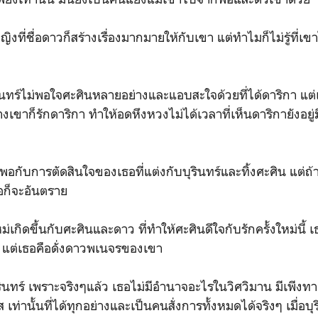
ญิงที่ชื่อดาวก็สร้างเรื่องมากมายให้กับเขา แต่ทำไมก็ไม่รู้ที่
ินทร์ไม่พอใจศะศินหลายอย่างและแอบสะใจด้วยที่ได้ดาริกา แต่เ
เขาก็รักดาริกา ทำให้อดหึงหวงไม่ได้เวลาที่เห็นดาริกายังอยู่มี
พอกับการตัดสินใจของเธอที่แต่งกับบุรินทร์และทิ้งศะศิน แต่ถ้
ก็จะอันตราย
ม่เกิดขึ้นกับศะศินและดาว ที่ทำให้ศะศินดีใจกับรักครั้งใหม่นี้ 
คร แต่เธอคือดั่งดาวพเนจรของเขา
ินทร์ เพราะจริงๆแล้ว เธอไม่มีอำนาจอะไรในวิศวิมาน มีเพีงทา
เท่านั้นที่ได้ทุกอย่างและเป็นคนสั่งการทั้งหมดได้จริงๆ เมื่อบุร