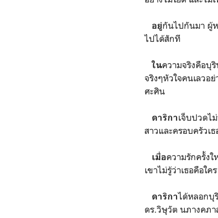
กันไปกันมา ผู้ห
อยู่
ไปได้สักที
ความจริงคือบุร
ใน
จริงๆหัวใจคนเลวอย่าง
ศะศิน
เจ็บปวดไม่
ดาริกา
สาวและครอบครัวเธอ
ความรักครั้งให
เมื่อ
เขาไม่รู้ว่าเธอคือใ
ได้หลอกบุร
ดาริกา
ดร.วิษุวัต นภางคภาส 