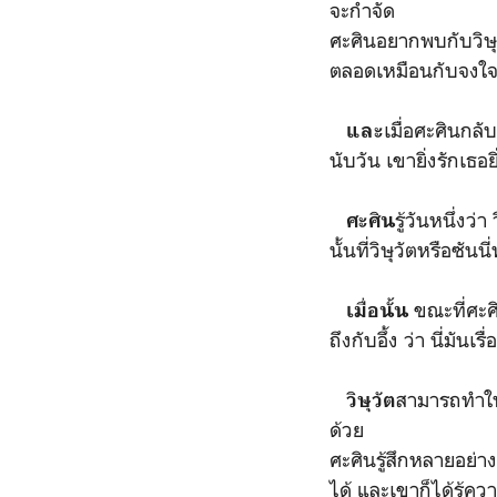
จะกำจัด
ศะศินอยากพบกับวิษุว
ตลอดเหมือนกับจงใจ
เมื่อศะศินกลั
และ
นับวัน เขายิ่งรักเธอยิ
รู้วันหนึ่งว
ศะศิน
นั้นที่วิษุวัตหรือซั
ขณะที่ศะศ
เมื่อนั้น
ถึงกับอึ้ง ว่า นี่มั
สามารถทำให้บ
วิษุวัต
ด้วย
ศะศินรู้สึกหลายอย่
ได้ และเขาก็ได้รู้ค