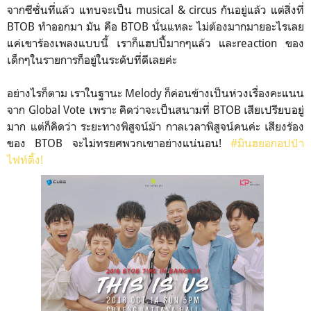
จากซีซั่นที่แล้ว แทบจะเป็น musical & circus กันอยู่แล้ว แต่สิ่งที่
BTOB ทำออกมา มัน คือ BTOB นั่นแหละ ไม่ต้องมากมายอะไรเลย
แค่เขาร้องเพลงแบบนี้ เราก็แฮปปี้มากๆแล้ว และreaction ของ
เด็กๆในรายการก็อยู่ในระดับที่ดีเลยค่ะ
อย่างไรก็ตาม เราในฐานะ Melody ก็ค่อนข้างเป็นห่วงเรื่องคะแนน
จาก Global Vote เพราะ คิดว่าจะเป็นสนามที่ BTOB เสียเปรียบอยู่
มาก แต่ก็คิดว่า ระยะทางพิสูจน์ม้า กาลเวลาพิสูจน์คนค่ะ เสียงร้อง
ของ BTOB จะไม่ทรยศพวกเขาอย่างแน่นอน!
#มินฮยอกอปป้า
ไฟท์ติ้ง!