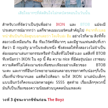
เสียใจมากๆที่ตัดสินใจไม่กดบัตรคอนในวันนั้น
สำหรับวงที่จัดว่าเป็นรุ่นพี่อย่าง
IKON
และ
BTOB
แม้จะมี
ประสบการณ์มากกว่า แต่ก็ขาดเมมเบอร์คนสำคัญไป
#ฉากที่เบลอ
หน้าฮันบินกับอิลฮุนบอกเลยว่า ใจเจ็บอ่ะ ฮือ
อย่างไรก็ตาม สิ่งที่ทั้ง
สองวงมีเหมือนกัน คือ ทีมเวิร์คที่ดีมากๆ และมีฐานแฟนคลับที่เรา
คิดว่า มี royalty มากในระดับหนึ่ง ซึ่งส่งผลให้ทั้งสองวงไม่จำเป็น
ต้องออกมาเล่นกายกรรมหรือทำในสิ่งที่ไม่ใช่ตัวเอง แต่สิ่งที่ BTOB
ทีเหนือกว่า IKON ใน ep นี้ คือ ความ nice ที่มีต่อรุ่นน้อง เราชอบ
ความคิดที่ไม่ได้จะมาแข่งเพื่อชนะเพียงอย่างเดียวของ BTOB
นะคะ และการที่อึนกวังพยายามผ่อนคลายบรรยกาศกับน้องๆก็เป็น
เรื่องที่น่ารักมากเลย แต่คิดไปคิดมา จะให้ IKON มาเล่นับเด็กๆ
แบบอึนกวังก็คงจะแปลกตาอยู่ค่ะ 5555 สุดท้าย เรื่องเล็กๆพวกนี้
มันก็เป็นเรื่องของความนิยมส่วนบุคคลนั่นแหละค่ะ
วงที่ 3 ผู้ชนะจากซีซั่นก่อน
The Boyz