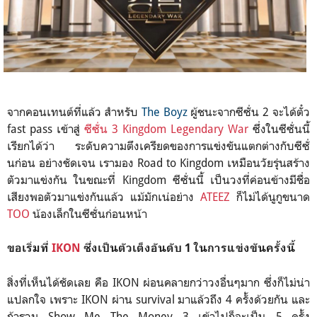
จากคอนเทนต์ที่แล้ว สำหรับ
The Boyz
ผู้ชนะจากซีซั่น 2 จะได้ตั๋ว
fast pass เข้าสู่
ซีซั่น 3 Kingdom Legendary War
ซึ่งในซีซั่นนี้
เรียกได้ว่า ระดับความตึงเครียดของการแข่งขันแตกต่างกับซีซั่
นก่อน อย่างชัดเจน เรามอง Road to Kingdom เหมือนวัยรุ่นสร้าง
ตัวมาแข่งกัน ในขณะที่ Kingdom ซีซั่นนี้ เป็นวงที่ค่อนข้างมีชื่อ
เสียงพอตัวมาแข่งกันแล้ว แม้มักเน่อย่าง
ATEEZ
ก็ไม่ได้นูกูขนาด
TOO
น้องเล็กในซีซั่นก่อนหน้า
ขอเริ่มที่
IKON
ซึ่งเป็นตัวเต็งอันดับ 1 ในการแข่งขันครั้งนี้
สิ่งที่เห็นได้ชัดเลย คือ IKON ผ่อนคลายกว่าวงอื่นๆมาก ซึ่งก็ไม่น่า
แปลกใจ เพราะ IKON ผ่าน survival มาแล้วถึง 4 ครั้งด้วยกัน และ
ถ้ารวม Show Me The Money 3 เข้าไปก็จะเป็น 5 ครั้ง