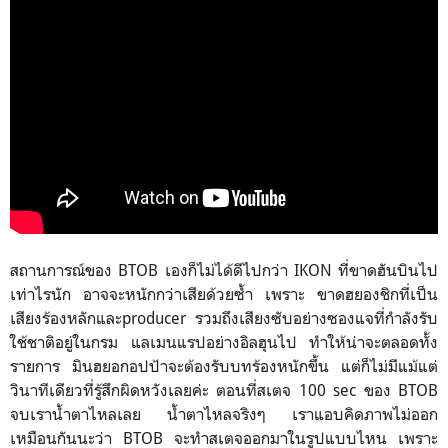
สถานการณ์ของ BTOB เองก็ไม่ได้ดีไปกว่า IKON ที่ขาดฮันบินไป
เท่าไรนัก อาจจะหนักกว่าเสียด้วยซ้ำ เพราะ ขาดฮยองชิกที่เป็น
เสียงร้องหลักและproducer รวมถึงเสียงซับอย่างซองแจที่กำลังรับ
ใช้ชาติอยู่ในกรม แลเมนแรปอย่างอิลฮุนไป ทำให้น่าจะตลอดทั้ง
รายการ มินฮยอกอปป้าจะต้องรับบทร้องหนักขึ้น แต่ก็ไม่มีแม้แต่
วินาทีเดียวที่รู้สึกผิดหวังเลยค่ะ ตอนที่สเตจ 100 sec ของ BTOB
จบเราน้ำตาไหลเลย น้ำตาไหลจริงๆ เราแอบคิดภาพไม่ออก
เหมือนกันนะว่า BTOB จะทำสเตจออกมาในรูปแบบไหน เพราะ