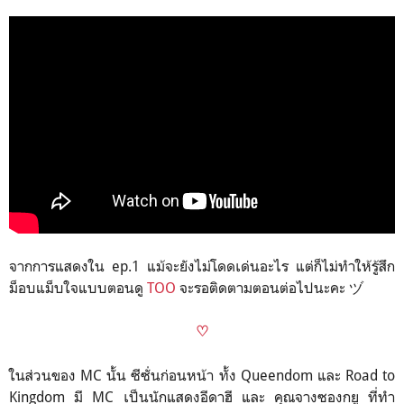
จากการแสดงใน ep.1 แม้จะยังไม่โดดเด่นอะไร แต่ก็ไม่ทำให้รู้สึก
ม็อบแม็บใจแบบตอนดู
TOO
จะรอติดตามตอนต่อไปนะคะ ヅ
♡
ในส่วนของ MC นั้น ซีซั่นก่อนหน้า ทั้ง Queendom และ Road to
Kingdom มี MC เป็นนักแสดงอีดาฮี และ คุณจางซองกยู ที่ทำ