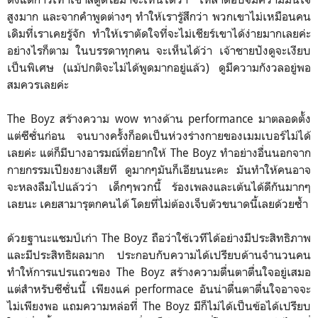
สูงมาก และจากคำพูดต่างๆ ทำให้เรารู้สึกว่า พวกเขาไม่เหมือนคน
เดิมที่เราเคยรู้จัก ทำให้เราตัดใจที่จะไม่เชียร์เขาได้ง่ายมากเลยค่ะ
อย่างไรก็ตาม ในบรรดาทุกคน จะเห็นได้ว่า เจ้าชายปังดูจะเงียบ
เป็นพิเศษ (แม้ปกติจะไม่ได้พูดมากอยู่แล้ว) ดูมีความกังวลอยู่พอ
สมควรเลยค่ะ
The Boyz สร้างความ wow ทางด้าน performance มาตลอดตั้ง
แต่ซีซั่นก่อน จนบางครั้งก็อดเป็นห่วงร่างกายของเมมเบอร์ไม่ได้
เลยค่ะ แต่ก็มีบางอารมณ์ที่อยากให้ The Boyz ทำอย่างอื่นนอกจาก
กายกรรมเปียงยางเสียที ดูมากๆมันก็เอียนนะคะ มันทำให้คนอาจ
จะหลงลืมไปแล้วว่า เด็กๆพวกนี้ ร้องเพลงและเต้นได้ดีกันมากๆ
เลยนะ เคยสามารุตกคนได้ โดยที่ไม่ต้องเจ็บตัวขนาดนี้เลยด้วยซ้ำ
ด้วยฐานะแชมป์เก่า The Boyz ถือว่าใช้เวทีได้อย่างมีประสิทธิภาพ
และมีประสิทธิผลมาก ประกอบกับความได้เปรียบด้านจำนวนคน
ทำให้การแปรแถวของ The Boyz สร้างความตื่นตาตื่นใจอยู่เสมอ
แต่สำหรับซีซั่นนี้ เพียงแค่ performace อันน่าตื่นตาตื่นใจอาจจะ
ไม่เพียงพอ แถมความหล่อที่ The Boyz มีก็ไม่ได้เป็นข้อได้เปรียบ