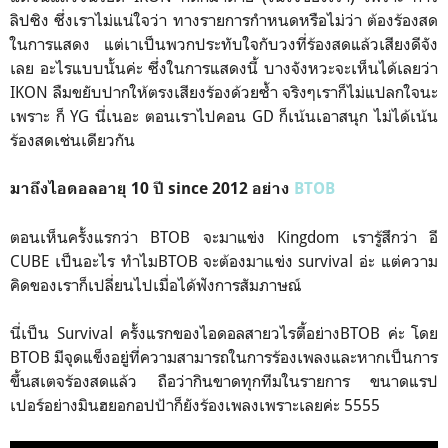
ลิปซิง ซึ่งเราไม่แน่ใจว่า ทางรายการกำหนดหรือไม่ว่า ต้องร้องสด
ในการแสดง แต่เาเป็นพวกประทับใจกับวงที่ร้องสดแล้วเสียงดีจัง
เลย อะไรแบบนั้นค่ะ ซึ่งในการแสดงนี้ บางจังหวะจะเห็นได้เลยว่า
IKON ลืมขยับปากให้ตรงเสียงร้องด้วยซ้ำ จริงๆเราก็ไม่แปลกใจนะ
เพราะ ก็ YG นี่เนอะ ตอนเราไปคอน GD ก็เน้นเอาสนุก ไม่ได้เน้น
ร้องสดเช่นเดียวกัน
มาถึงไอดอลอายุ 10 ปี since 2012 อย่าง
BTOB
ตอนเห็นครั้งแรกว่า BTOB จะมาแข่ง Kingdom เรารู้สึกว่า อี
CUBE เป็นอะไร ทำไมBTOB จะต้องมาแข่ง survival อ่ะ แต่ความ
คิดของเราก็เปลี่ยนไปเมื่อได้ฟังการสัมภาษณ์
นี่เป็น Survival ครั้งแรกของไอดอลสายวไรตี้อย่างBTOB ค่ะ โดย
BTOB มีจุดแข็งอยู่ที่ความสามารถในการร้องเพลงและหากเป็นการ
ขึ้นสเตจร้องสดแล้ว ถือว่ากินขาดทุกทีมในรายการ ขนาดแรป
เปอร์อย่างมินฮยอกอปป้าก็ยังร้องเพลงเพราะเลยค่ะ 5555