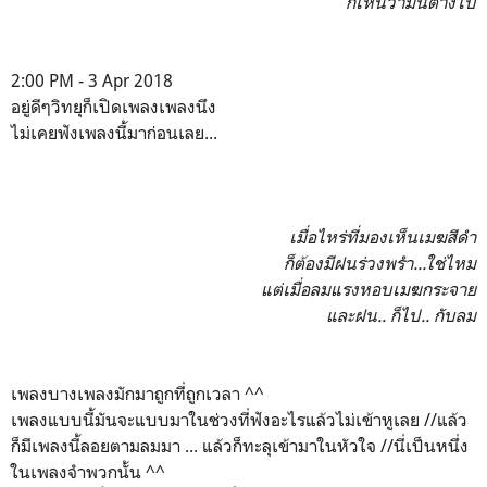
ก็เห็นว่ามันต่างไป
2:00 PM - 3 Apr 2018
อยู่ดีๆวิทยุก็เปิดเพลงเพลงนึง
ไม่เคยฟังเพลงนี้มาก่อนเลย...
เมื่อไหร่ที่มองเห็นเมฆสีดำ
ก็ต้องมีฝนร่วงพรำ...ใช่ไหม
แต่เมื่อลมแรงหอบเมฆกระจาย
และฝน.. ก็ไป.. กับลม
เพลงบางเพลงมักมาถูกที่ถูกเวลา ^^
เพลงแบบนี้มันจะแบบมาในช่วงที่ฟังอะไรแล้วไม่เข้าหูเลย //แล้ว
ก็มีเพลงนี้ลอยตามลมมา ... แล้วก็ทะลุเข้ามาในหัวใจ //นี่เป็นหนึ่ง
ในเพลงจำพวกนั้น ^^