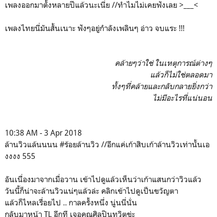
เพลงออกมาตั้งหลายปีแล้วนะเนี่ย //ทำไมไม่เคยฟังเลย >___<
เพลงไทยนี่มันสั้นเนาะ ฟังๆอยู่กำลังเพลินๆ อ่าว จบแระ !!!
คล้ายๆว่าใช่ ในเหตุการณ์ต่างๆ
แล้วก็ไม่ใช่ตลอดมา
ทั้งๆที่คล้ายและกลับกลายยิ่งกว่า
ไม่มีอะไรที่แน่นอน
10:38 AM - 3 Apr 2018
ล้านวิวแล้นนนน #ร้อยล้านวิว //อีกแค่เก้าสิบเก้าล้านวิวเท่านั้นเอ
งงงง 555
อันเนื่องมาจากเมื่อวาน เข้าไปดูแล้วเห็นว่าเก้าแสนกว่าวิวแล้ว
วันนี้ก็น่าจะล้านวิวแน่ๆแล้วล่ะ คลิกเข้าไปดูเป็นขวัญตา
แล้วก็ไหลเรื่อยไป .. กาลครั้งหนึ่ง นู่นนี่นั่น
กลับมาหน้า TL อีกที เจอคุณศิลปินทวิตข่ะ