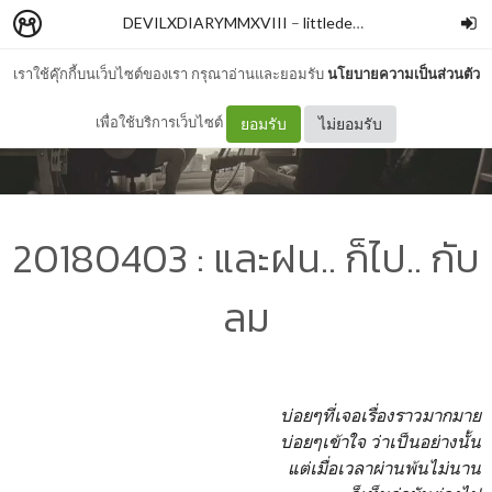
DEVILXDIARYMMXVIII
–
littledevilxxx
เราใช้คุ๊กกี้บนเว็บไซต์ของเรา กรุณาอ่านและยอมรับ
นโยบายความเป็นส่วนตัว
เพื่อใช้บริการเว็บไซต์
ยอมรับ
ไม่ยอมรับ
20180403 : และฝน.. ก็ไป.. กับ
ลม
บ่อยๆที่เจอเรื่องราวมากมาย
บ่อยๆเข้าใจ ว่าเป็นอย่างนั้น
แต่เมื่อเวลาผ่านพ้นไม่นาน