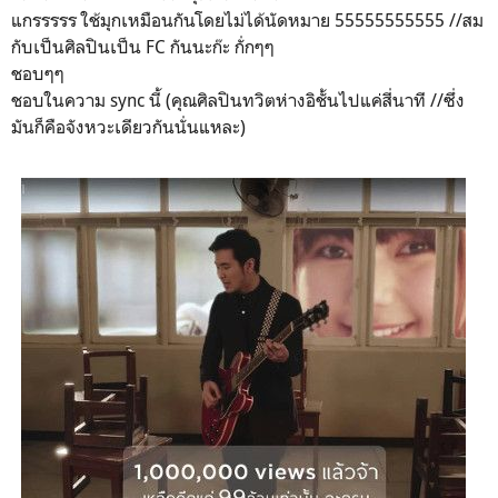
แกรรรรร ใช้มุกเหมือนกันโดยไม่ได้นัดหมาย 55555555555 //สม
กับเป็นศิลปินเป็น FC กันนะก๊ะ กั่กๆๆ
ชอบๆๆ
ชอบในความ sync นี้ (คุณศิลปินทวิตห่างอิชั้นไปแค่สี่นาที //ซึ่ง
มันก็คือจังหวะเดียวกันนั่นแหละ)