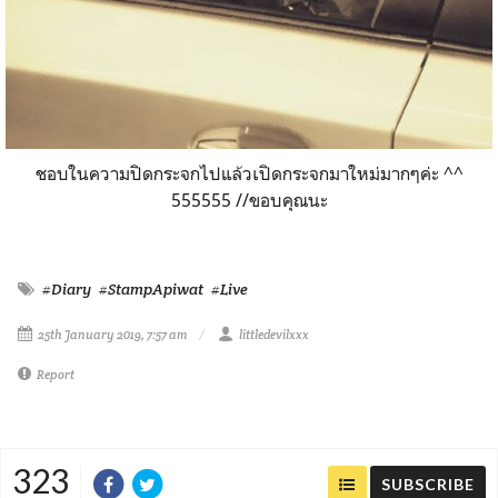
ชอบในความปิดกระจกไปแล้วเปิดกระจกมาใหม่มากๆค่ะ ^^
555555 //ขอบคุณนะ
#Diary
#StampApiwat
#Live
25th January 2019, 7:57 am
littledevilxxx
Report
323
SUBSCRIBE