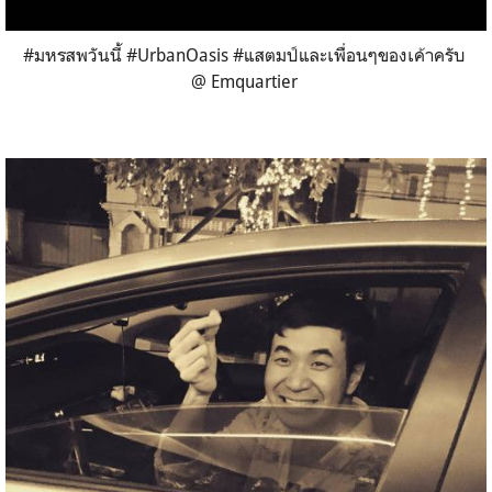
#มหรสพวันนี้ #UrbanOasis #แสตมป์และเพื่อนๆของเค้าครับ
@ Emquartier