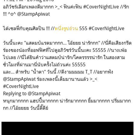
อภิวัชร์เลือกเพลงดีมากกก >_< ฟินค่ะฟิน #CoverNightLive //รัก
!!! ^o^ @StampApiwat
ได้เซลฟี่กับคุณศิลปิน !!! //
หนึ่งรูปถ้วน
555 #CoverNightLive
วันนี้นะคะ "แสตมป์แรดมากกก... โอ๊ยยย น่ารักกก" //นี่คือเสียงกรีด
ร้องของน้องที่ออฟฟิศที่ไปดูอภิวัชร์วันนี้นะคะ 55555 //นางเพ้อ
ไปเลย //นี่ได้ยินคำว่าแสตมป์น่ารัก/โคตรรรรน่ารัก ในสองสาม
ชั่วโมงที่ผ่านมานี่นับครั้งไม่ถ้วนค่ะ 55555
และ... สำหรับ "น้ำตา" วันนี้ //ดีงามมมมม T_T //อยากฟัง
@StampApiwat ร้องเพลงนี้เต็มมานานแล้ว >_<
#CoverNightLive
Replying to @StampApiwat
หนุกมากกกก แฮปปี้มากกกก น่ารักมากกกก ยิ้มมากกกก ปริ่มมากก
กก //โอ๊ยยยย วันนี้ดี๊ดีย์