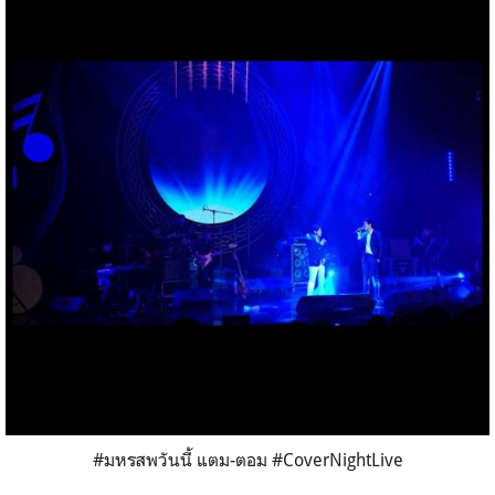
#มหรสพวันนี้ แตม-ตอม #CoverNightLive