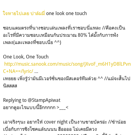
ใจหายไปเลย ปาล์มมี่
one look one touch
ชอบแตมตรงที่นางชอบเล่นเพลงที่เราชอบนี่แหละ //คือคงเป็น
อะไรที่มีความชอบเหมือนกันประมาณ 80% ได้มั๊งกับการฟัง
เพลง(และเพลงที่ชอบเนี่ย ^^)
One Look, One Touch
http://music.sanook.com/music/song/jXvoF_m6H1yD8lLPvn
C+NA==/lyric/
…
เหยยย เพิ่งรู้ว่ามันมีเวอร์ชั่นของมีสเตอร์ทีมด้วย ^^ //แม้จะสั้นไป
นิสสสส
Replying to @StampApiwat
อยากดูอะไรแบบนี้อีกกกกก >___<
เอาจริงๆนะ อยากให้ cover night เป็นงานขายบัตรอ่ะ //ข้าน้อย
เบื่อกับการชิงโชคแล้นนนน ฮืออออ ไม่เคยมีดวง