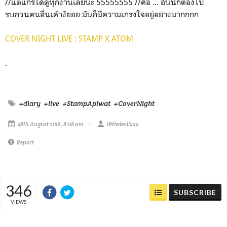
//แต่แกรได้ดูทุกงานเลยนะ 55555555 //คือ ... อันนี้ก็ต้องไป
รบกวนคนอื่นเค้างัยยย มันก็มีความเกรงใจอยู่อย่างมากกกก
COVER NIGHT LIVE : STAMP X ATOM
.
#diary
#live
#StampApiwat
#CoverNight
28th August 2018, 8:08 am
littledevilxxx
Report
346
SUBSCRIBE
VIEWS