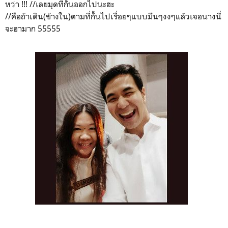
หว่า !!! //เลยมุดที่กั้นออกไปนะฮะ
//คือถ้าเดิน(ข้างใน)ตามที่กั้นไปเรื่อยๆแบบมึนๆงงๆแล้วเจอนางนี่
จะฮามาก 55555