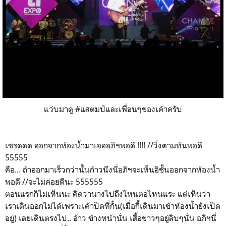
แว่บมาดู #แสตมป์และเพื่อนๆของเค้าครับ
เชรดดด ออกจากห้องน้ำมาเจออภิฯพอดี !!!! //วิ่งตามทันพอดี
55555
คือ... ถ้าออกมาเร็วกว่านั้นก้าวนึงนี่อภิฯจะเห็นอิชั้นออกจากห้องน้ำ
พอดี //จะไม่ค่อยดีนะ 555555
ตอนแรกก็ไม่เห็นนะ คิดว่านางไปถึงไหนต่อไหนแระ แต่เห็นว่า
เราเดินออกไม่ได้เพราะเค้าปิดที่กั้น(เมื่อกี้เดินมาเข้าห้องน้ำยังเปิด
อยู่) เลยเดินตรงไป.. อ้าว ข้างหน้านั่น เสื้อขาวๆอยู่ลิบๆนั่น อภิฯนี่