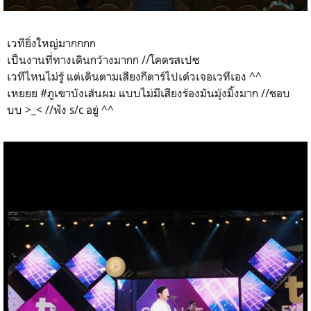
เวทียิ่งใหญ่มากกกก
เป็นงานที่ทางเดินกว้างมากก //โคตรสเปซ
เวทีไหนไม่รู้ แต่เดินตามเสียงกีตาร์ไปเด๋วเจอเวทีเอง ^^
เหยยย #ภูเขาบังเส้นผม แบบไม่มีเสียงร้องมันมุ้งมิ้งมาก //ชอบ
บบ >_< //ฟัง s/c อยู่ ^^