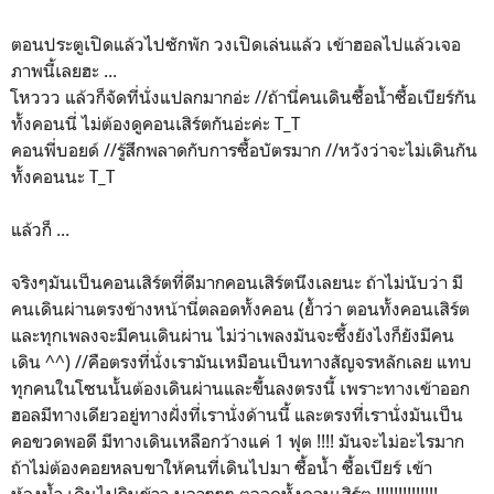
ตอนประตูเปิดแล้วไปซักพัก วงเปิดเล่นแล้ว เข้าฮอลไปแล้วเจอ
ภาพนี้เลยฮะ ...
โหววว แล้วก็จัดที่นั่งแปลกมากอ่ะ //ถ้านี่คนเดินซื้อน้ำซื้อเบียร์กัน
ทั้งคอนนี่ ไม่ต้องดูคอนเสิร์ตกันอ่ะค่ะ T_T
คอนพี่บอยด์ //รู้สึกพลาดกับการซื้อบัตรมาก //หวังว่าจะไม่เดินกัน
ทั้งคอนนะ T_T
แล้วก็ ...
จริงๆมันเป็นคอนเสิร์ตที่ดีมากคอนเสิร์ตนึงเลยนะ ถ้าไม่นับว่า มี
คนเดินผ่านตรงข้างหน้านี่ตลอดทั้งคอน (ย้ำว่า ตอนทั้งคอนเสิร์ต
และทุกเพลงจะมีคนเดินผ่าน ไม่ว่าเพลงมันจะซึ้งยังไงก็ยังมีคน
เดิน ^^) //คือตรงที่นั่งเรามันเหมือนเป็นทางสัญจรหลักเลย แทบ
ทุกคนในโซนนั้นต้องเดินผ่านและขึ้นลงตรงนี้ เพราะทางเข้าออก
ฮอลมีทางเดียวอยู่ทางฝั่งที่เรานั่งด้านนี้ และตรงที่เรานั่งมันเป็น
คอขวดพอดี มีทางเดินเหลือกว้างแค่ 1 ฟุต !!!! มันจะไม่อะไรมาก
ถ้าไม่ต้องคอยหลบขาให้คนที่เดินไปมา ซื้อน้ำ ซื้อเบียร์ เข้า
ห้องน้ำ เดินไปกินข้าว บลาๆๆๆ ตลอดทั้งคอนเสิร์ต !!!!!!!!!!!!!!