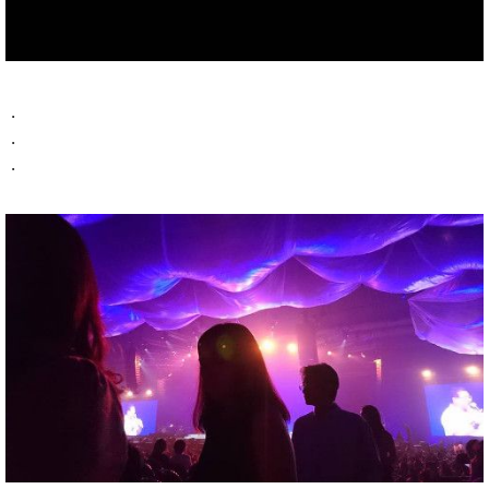
.
.
.