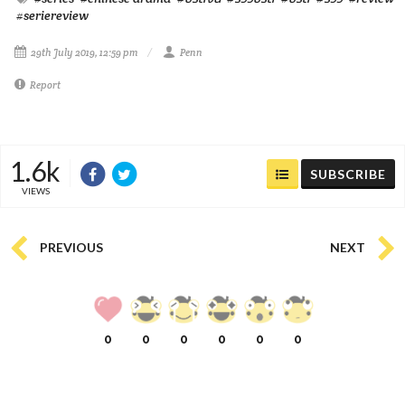
#seriereview
29th July 2019, 12:59 pm
Penn
Report
1.6k
SUBSCRIBE
VIEWS
PREVIOUS
NEXT
0
0
0
0
0
0