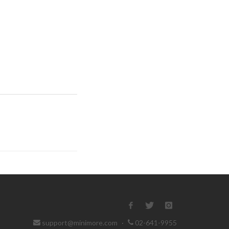
support@minimore.com
·
02-641-9955