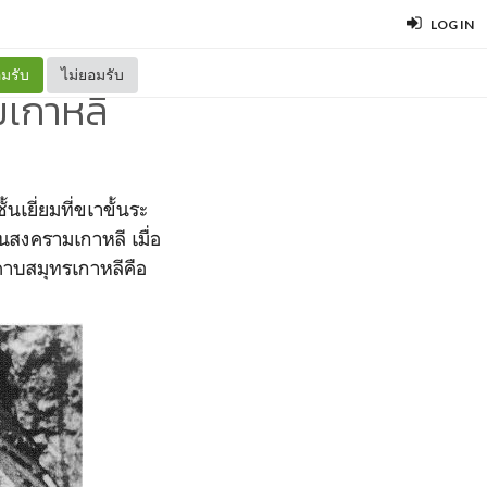
LOG IN
มรับ
ไม่ยอมรับ
มเกาหลี
นเยี่ยมที่ขเาขั้นระ
ในสงครามเกาหลี เมื่อ
คาบสมุทรเกาหลีคื
อ