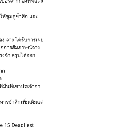
เปอร์จากกองทัพแดง
งให้ซูมดูข
้าศึก และ
ของ จาง ได้รับการเผย
จากการสัมภาษณ์จาง
รงจำ สรุปได้ออก
าก
ด
ี่มั่นที่เขาประจำกา
หารข้าศึกเพิ่มเต
ิมแต่
he 15 Deadliest