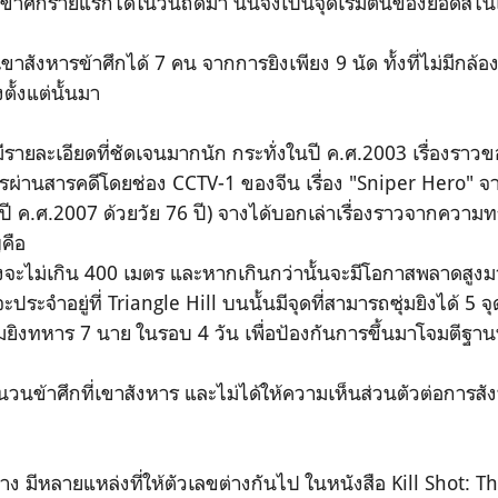
ข้า
ศึกรายแรกได้ในวันถัดมา นั่นจึงเป็นจุดเริ่มต้นของย
อดสไน
 เขาสังหารข้าศึกได้ 7 คน จากการยิงเพียง 9 นัด ทั้งที่ไม่มีกล้อ
ั้งแต่นั้
นมา
มีรายละ
เอียดที่ชัดเจนมากนัก กระทั่งในปี ค.ศ.2003 เรื่องราว
รผ่านสารคดีโดยช่อง CCTV-1 ของจีน เรื่อง "Sniper Hero" 
ิตปี ค.ศ.2007 ด้วยวัย 76 ปี) จางได้บอกเล่าเรื่องราวจากค
วามท
คือ
จะไม่เกิน 400 เมตร และหากเกินกว่านั้นจะมีโอกา
สพลาดสูงม
ิงจะประจำอ
ยู่ที่ Triangle Hill บนนั้นมีจุดที่สามารถซุ่มยิ
งได้ 5 จุ
ุ่มยิงทห
าร 7 นาย ในรอบ 4 วัน เพื่อป้องกันการขึ้นมาโจมตี
ฐานท
ำนวนข้าศึกท
ี่เขาสังหาร และไม่ได้ให้ความเห็นส่วนตั
วต่อการสัง
ง มีหลายแหล่งที่ให้ตัวเลขต่า
งกันไป ในหนังสือ Kill Shot: T