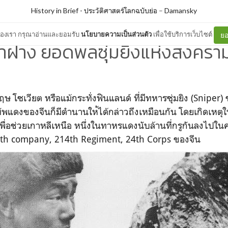
History in Brief - ประวัติศาสตร์โลกฉบับย่อ
–
Damansky
ต์ของเรา กรุณาอ่านและยอมรับ
นโยบายความเป็นส่วนตัว
เพื่อใช้บริการเว็บไซต์
ยอ
่าฝาง ยอดพลซุ่มยิงแห่งสงครา
โซเวียต หรือแม้กระทั่งฟินแลนด์ ที่มีทหารซุ่มยิง (Sniper) ชั้
ัพแดงของจีนก็มีตำนานให
้ได้กล่าวถึงเหมือนกัน โดยเกิดเหตุ
เพื่อช่วยเกาหลีเหนือ หนึ่งในทาหรแดงนับล้านที่กร
ูกันลงไปใน
ด 8th company, 214th Regiment, 24th Corps ของจีน