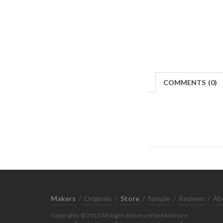
COMMENTS
(
0)
Makers
/
Originals
/
Store
/
Sample
/
Redeem
/
Ab
Copyrights © 2015 All Rights Reserved by Minimore