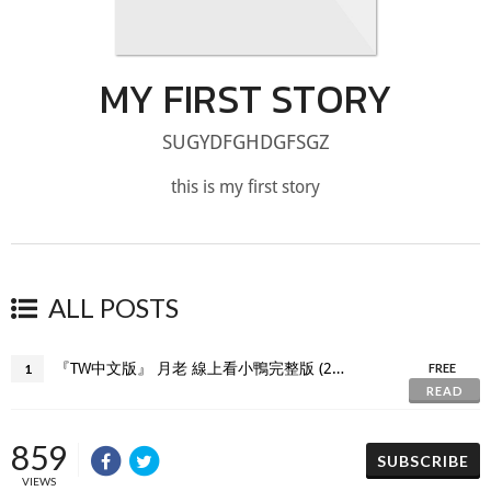
MY FIRST STORY
SUGYDFGHDGFSGZ
this is my first story
ALL POSTS
『TW中文版』 月老 線上看小鴨完整版 (2021)
1
FREE
READ
859
SUBSCRIBE
VIEWS