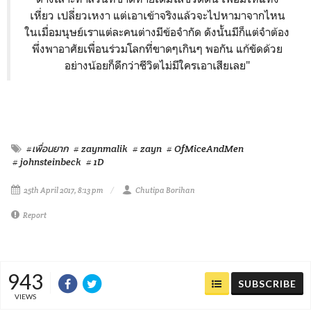
เหี่ยว เปลี่ยวเหงา แต่เอาเข้าจริงแล้วจะไปหามาจากไหน
ในเมื่อมนุษย์เราแต่ละคนต่างมีข้อจำกัด ดังนั้นมีก็แต่จำต้อง
พึ่งพาอาศัยเพื่อนร่วมโลกที่ขาดๆเกินๆ พอกัน แก้ขัดด้วย
อย่างน้อยก็ดีกว่าชีวิตไม่มีใครเอาเสียเลย"
#เพื่อนยาก
# zaynmalik
# zayn
# OfMiceAndMen
# johnsteinbeck
# 1D
25th April 2017, 8:13 pm
Chutipa Borihan
Report
943
SUBSCRIBE
VIEWS