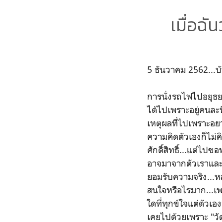
เมื่อฉั
5 ธันวาคม 2562...บั
การนั่งรถไฟไปอยุธยาค
ได้ไปเพราะอยู่คนละที
เหตุผลที่ไปเพราะอย
ความคิดตัวเองก็ไม่ค
ศักดิ์สิทธิ์...แต่ไปข
อาจมาจากตัวเราและเวร
ยอมรับความจริง...หลา
สนใจหรือไรมาก...เพร
ใดที่ทุกข์ใจแต่ตัวเอ
เคยไปด้วยเพราะ "วัด