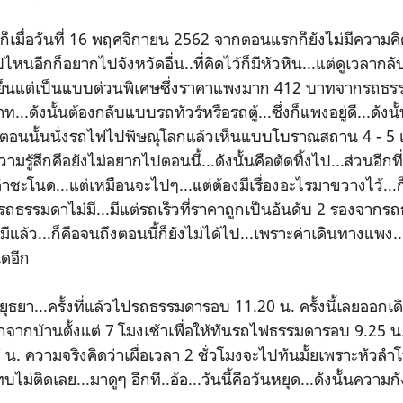
ธยาก็เมื่อวันที่ 16 พฤศจิกายน 2562 จากตอนแรกก็ยังไม่มีความ
ไหนอีกก็อยากไปจังหวัดอื่น..ที่คิดไว้ก็มีหัวหิน...แต่ดูเวลากล
เย็นแต่เป็นแบบด่วนพิเศษซึ่งราคาแพงมาก 412 บาทจากรถธ
.ดังนั้นต้องกลับแบบรถทัวร์หรือรถตู้...ซึ่งก็แพงอยู่ดี...ดังนั้
ี...ที่ตอนนั้นนั่งรถไฟไปพิษณุโลกแล้วเห็นแบบโบราณสถาน 4 - 
มรู้สึกคือยังไม่อยากไปตอนนี้...ดังนั้นคือตัดทิ้งไป...ส่วนอีกที
ี่คำชะโนด...แต่เหมือนจะไปๆ...แต่ต้องมีเรื่องอะไรมาขวางไว้...ก
รถธรรมดาไม่มี...มีแต่รถเร็วที่ราคาถูกเป็นอันดับ 2 รองจาก
มีแล้ว...ก็คือจนถึงตอนนี้ก็ยังไม่ได้ไป...เพราะค่าเดินทางแพ
ดอีก
ยา...ครั้งที่แล้วไปรถธรรมดารอบ 11.20 น. ครั้งนี้เลยออกเดินท
กจากบ้านตั้งแต่ 7 โมงเช้าเพื่อให้ทันรถไฟธรรมดารอบ 9.25 
น. ความจริงคิดว่าเผื่อเวลา 2 ชั่วโมงจะไปทันมั้ยเพราะหัวลำ
ม่ติดเลย...มาดูๆ อีกที..อ้อ...วันนี้คือวันหยุด...ดังนั้นความก