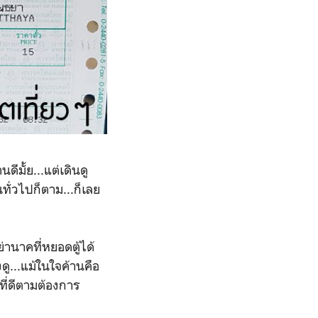
ีมั้ย...แต่เดินดู
่วไปก็ตาม...ก็เลย
่านาคที่หยอดตู้ได้
งดู...แม้ในใจค้านคือ
ยที่ดีตามต้องการ