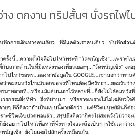
นว่าง ตกงาน ทริปสั้นๆ นั่งรถไฟ
นทึกการเดินทางคนเดียว...ที่มีแค่ตัวเราคนเดียว...บันทึกส่วน
รั้งนี้...ความตั้งใจคือไปไหว้พระที่ "วัดพนัญเชิง"...เพราะไปอย
่กับเกาะด้านในที่มีแหล่งท่องเที่ยวเยอะๆ..."วัดพนัญเชิง" จะอยู
ากไปไหว้ขอพร...ลองหาข้อมูลใน GOOGLE...เขาบอกว่าท่านศักดิ
ิดว่าจะสมหวังไรแม้บอกขอพรที่ไหนต้องมีศรัทธา...ยอมรับว่าเช
อพรมาหลายที่...หรือแม้แต่บนเอาไว้หลายที่...ก็ยังไม่ได้สมหวังที่
กรรมสิ่งที่ทำ...สิ่งที่ผ่านมา...หรืออาจเพราะโง่ไม่เฉลียวใจค
ยๆ ทีก็คิดว่าถ้าเป็นแบบนี้ตายดีกว่า...แต่ชีวิตมนุษย์มันก็ต้องอย
าะชีวิตเจ็บปวดพอแล้ว...สรุปถึงคิดว่าก็คงไม่สมหวังไม่ว่าจะเร
งก็ยังอยากไปไหว้เพื่อหาที่พึ่งทางใจและถือเป็นการใช้เวลาว่างเพื
พนัญเชิง" ยังไม่เคยไปสักครั้งเหมือนกัน