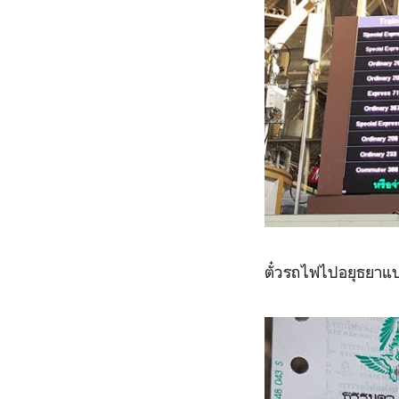
ตั๋วรถไฟไปอยุธยา