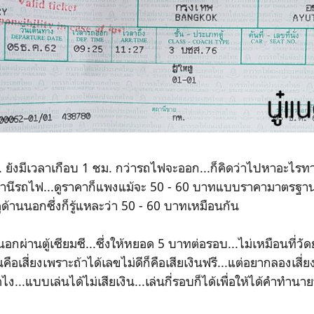
 ยังมีเวลาเกือบ 1 ชม. กว่ารถไฟจะออก...ก็คิดว่าไปหาอะไรทานด
านีรถไฟ...ดูราคาก็แพงแม้จะ 50 - 60 บาทแบบราคามาตรฐานทั
ด้านนอกซึ่งก็รู้แหละว่า 50 - 60 บาทเหมือนกัน
ผ่านตู้เซียมซี...ซึ่งให้หยอด 5 บาทต่อรอบ...ไม่เหมือนที่วัดย
นคือเสี่ยงเพราะถ้าได้เลขไม่ดีก็คือเสียเงินฟรี...แต่อยากลองเสี่ย
ไง...แบบเล่นได้ไม่เสียเงิน...เล่นกี่รอบก็ได้เพื่อให้ได้คำทำนา