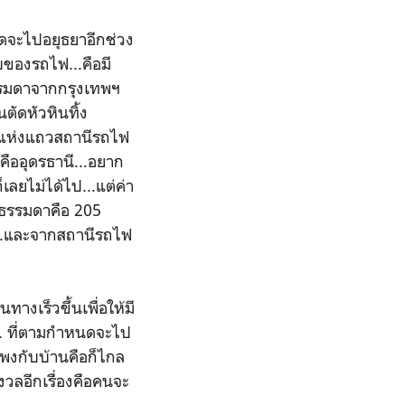
คิดจะไปอยุธยาอีกช่วง
ับของรถไฟ...คือมี
รรมดาจากกรุงเทพฯ
นตัดหัวหินทิ้ง
5 แห่งแถวสถานีรถไฟ
่คืออุดรธานี...อยาก
็เลยไม่ได้ไป...แต่ค่า
รถธรรมดาคือ 205
ง...และจากสถานีรถไฟ
างเร็วขึ้นเพื่อให้มี
น. ที่ตามกำหนดจะไป
โพงกับบ้านคือก็ไกล
ังวลอีกเรื่องคือคนจะ