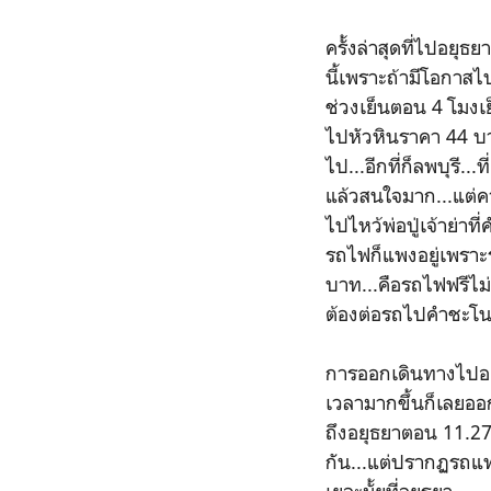
ครั้งล่าสุดที่ไปอยุ
นี้เพราะถ้ามีโอกาสไป
ช่วงเย็นตอน 4 โมง
ไปหัวหินราคา 44 บาท..
ไป...อีกที่ก็ลพบุร
แล้วสนใจมาก...แต่ควา
ไปไหว้พ่อปู่เจ้าย่าท
รถไฟก็แพงอยู่เพราะ
บาท...คือรถไฟฟรีไม่
ต้องต่อรถไปคำชะโน
การออกเดินทางไปอยุธ
เวลามากขึ้นก็เลยออ
ถึงอยุธยาตอน 11.27 
กัน...แต่ปรากฏรถแทบไ