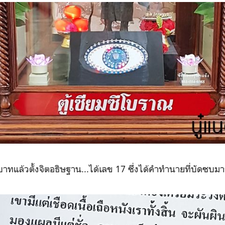
าทแล้วตั้งจิตอธิษฐาน...ได้เลข 17 ซึ่งได้คำทำนายที่บัดซบ