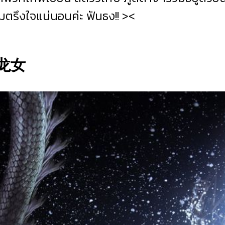
ตรึงใจแน่นอนค่ะ ฟันธง!! ><
ร 龙女