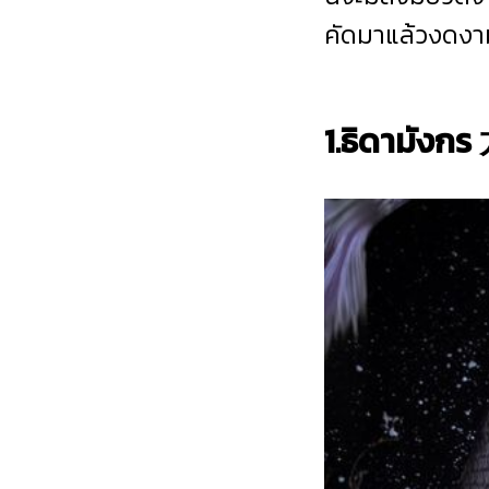
คัดมาแล้วงดงาม
1.ธิดามังก