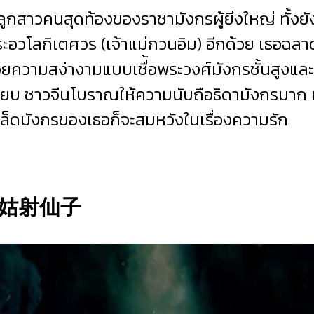
นลูกสาวคนสุดท้องของราชามังกรผู้ยิ่งใหญ่ ทั้งย
ะอวโลกิเตศวร (เจ้าแม่กวนอิม) อีกด้วย เธอฉลาด
วยความสง่างามแบบเชื่้อพระวงศ์มังกรชั้นสูงและม
บ ชาวจีนโบราณให้ความนับถือธิดามังกรมาก มี
ล็ดมังกรของเธอก็จะสมหวังในเรื่องความรัก
ิมะ 姑射仙子