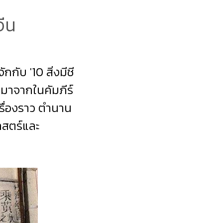
จีน
กับ '10 สิ่งมีชี
มาจากในคัมภีร์
เรื่องราว ตำนาน
าสตร์และ