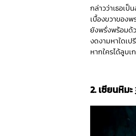
กล่าวว่าเธอเป็
เบื้องขวาของพร
ยังพรั่งพร้อมด้
งดงามหาใดเปรีย
หากใครได้ลูบเก
2. เซียนห