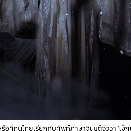
รือที่คนไทยเรียกทับศัพท์ภาษาจีนแต้จิ๋วว่า 'เง็ก