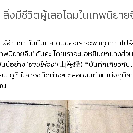
 สิ่งมีชีวิตผู้เลอโฉมในเทพนิยาย
ณผู้อ่านขา วันนี้บทความของเราจะพาทุกท่านไปรู้จัก
เทพนิยายจีน' กันค่ะ โดยเราจะขอหยิบยกบางส่วน
ันปีอย่าง
'
ซานไห่จิง'
(山海经) ที่บันทึกเกี่ยวกับ
ยน ภูติ ปีศาจชนิดต่างๆ ตลอดจนตำแหน่งภูมิศ
าณ