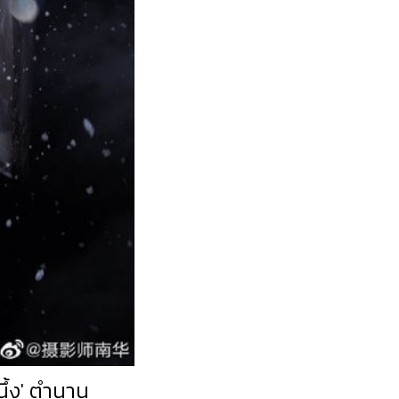
นึ้ง' ตำนาน