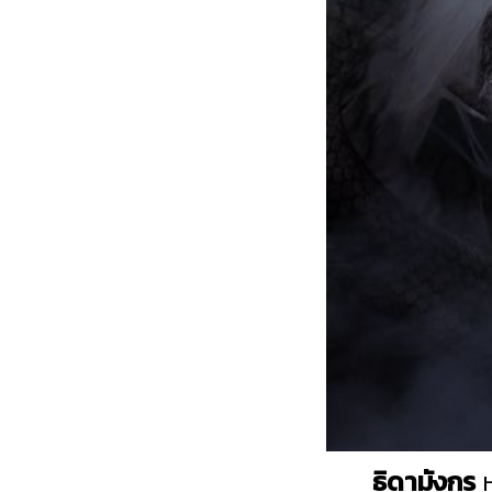
ธิดามังกร
ห