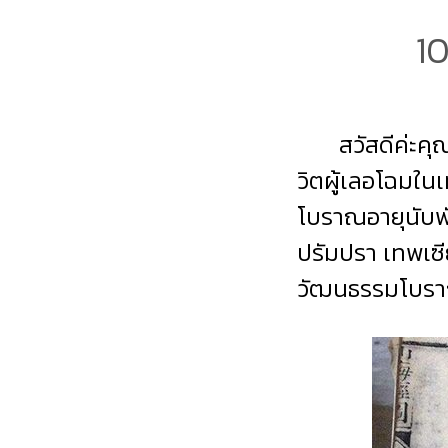
10
สวัสดีค่ะคุ
วิตผู้เลอโฉมใน
โบราณอายุนับพ
ปรัมปรา เทพเซี
วัฒนธรรมโบร