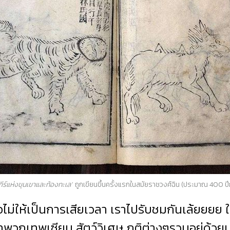
มภีร์แห่งขุนเขาและท้องทะเล'
ถูกเขียนขึ้นครั้งแรกในสมัยราชวงศ์ฉิน (ประมาณ 400 ปี
อไม่ให้เป็นการเสียเวลา เราไปรับชมกันเล้ยยยย 
ิตจำพวกเทพเซียน สัตว์วิเศษ ภูติต่างๆรวมอยู่ด้วยน