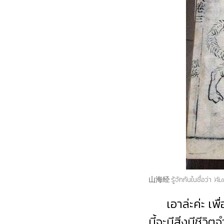
山海经
รู้จักกันในชื่อว่า
'คั
เอาล่ะค่ะ เพื่
นี้จะมีสิ่งมีชีว