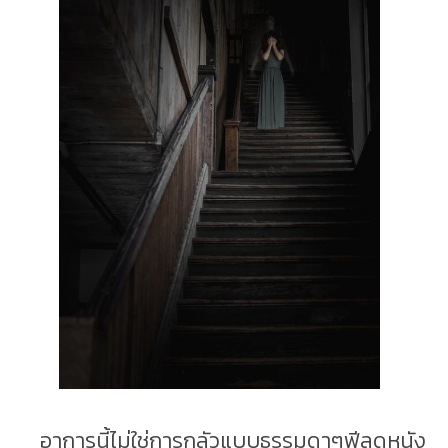
อาการนี้ไม่ใช่การกลัวแบบธรรมดาๆฟีลดูหนัง