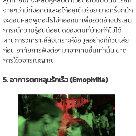
สุดท้ายมักจะหลับหูหลับตาเชื่อต่อไปแบบนั้น เรียก
ง่ายๆว่ามีทั้งอคติและอีโก้อยู่เต็มร้อย บางครั้งก็มัก
จะชอบหลุดพูดอะไรโง่ๆออกมาเพื่ออวดอ้างประสบ
การณ์ความรู้อันน้อยนิดของตนที่บ้างทีก็ไม่ได้
ผ่านการวิเคราะห์สังเคราะห์ข้อมูลอย่างถี่ถ้วนเสีย
ก่อน อาศัยการฟังต่อๆมาจากคนอื่นเท่านั้น ขาด
การใช้วิจารณญาณ
5. อาการตกหลุมรักเร็ว (Emophilia)