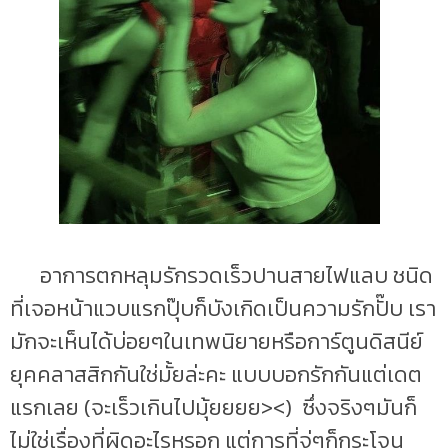
อาการตกหลุมรักรวดเร็วปานสายไฟแลบ ชนิด
ที่เจอหน้าแวบแรกปุ๊บก็บังเกิดเป็นความรักปั๊บ เรา
มักจะเห็นได้บ่อยๆในเทพนิยายหรือการ์ตูนดิสนีย์
ยุคคลาสสิกกันใช่มั้ยล่ะคะ แบบบอกรักกันแต่เดต
แรกเลย (จะเร็วเกินไปมุ้ยยยย><) ซึ่งจริงๆมันก็
ไม่ใช่เรื่องที่ผิดอะไรหรอก แต่การที่จู่ๆก็กระโจน