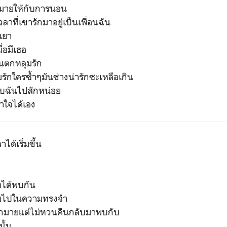
กมายให้กับการนอน
วลาที่เขารักมาอยู่เป็นเพื่อนฉัน
นยา
่อมีีเธอ
ฉันตกหลุมรัก
มรักใครซ้ำๆมันช่างน่ารักซะเหลือเกิน
กับฉันไปสักหน่อย
ำใจได้เอง
ด้เริ่มขึ้น
ราได้พบกัน
ายไปในความทรงจำ
กมายแต่ไม่หวนคืนกลับมาพบกับ
ั้น