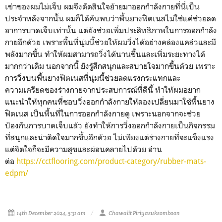
เข่าของผมไม่เจ็บ ผมจึงตัดสินใจย้ายมาออกกำลังกายที่นี่เป็น
ประจำหลังจากนั้น ผมก็ได้ค้นพบว่า
พื้นยางฟิตเนส
ไม่ใช่แค่ช่วยลด
อาการบาดเจ็บเท่านั้น แต่ยังช่วยเพิ่มประสิทธิภาพในการออกกำลัง
กายอีกด้วย เพราะพื้นที่นุ่มนี้ช่วยให้ผมวิ่งได้อย่างคล่องแคล่วและมี
พลังมากขึ้น ทำให้ผมสามารถวิ่งได้นานขึ้นและเพิ่มระยะทางได้
มากกว่าเดิม นอกจากนี้ ยังรู้สึกสนุกและสบายใจมากขึ้นด้วย เพราะ
การวิ่งบนพื้น
ยางฟิตเนส
ที่นุ่มนี้ช่วยลดแรงกระแทกและ
ความเครียดของร่างกายจากประสบการณ์ที่ดีนี้ ทำให้ผมอยาก
แนะนำให้ทุกคนที่ชอบวิ่งออกกำลังกายให้ลองเปลี่ยนมาใช้
พื้นยาง
ฟิตเนส
เป็นพื้นที่ในการออกกำลังกายดู เพราะนอกจากจะช่วย
ป้องกันการบาดเจ็บแล้ว ยังทำให้การวิ่งออกกำลังกายเป็นกิจกรรม
ที่สนุกและน่าติดใจมากขึ้นอีกด้วย ไม่เพียงแต่ร่างกายที่จะแข็งแรง
แต่จิตใจก็จะมีความสุขและผ่อนคลายไปด้วย อ่าน
ต่อ
https://cctflooring.com/product-category/rubber-mats-
edpm/
14th December 2024, 5:31 am
Chawalit Piriyasuksomboon