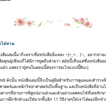
ได้อ่าน
นังสือเล่มนี้มาก็เพราะชื่อหนังสือนี่แหละ ~(>_<。)＼ อยากหาอะ
อคุณผู้เขียนก็ได้มีการพูดถึงด้วยว่า สมัยนี้เห็นแค่ชื่อหนังสืออย
ีแล้ว แสดงว่าผู้คนในตอนนี้ต้องการอะไรแบบนี้สินะ)
ทย์ ดังนั้น หนังสือเล่มนี้จึงเป็นคู่มือสำหรับการดูแลและสำรว
ชศาสตร์และหลักวิทยาศาสตร์เป็นพื้นฐาน แต่เป็นหนังสือที่อ่า
ัยต่างๆที่ผ่านการพิสูจน์มาแล้วและตัวอย่างเคสคนไข้ที่เคยรักษา
ีในการฝึกรักตัวเองให้มากขึ้นอีก 11 วิธีง่ายๆให้เราได้ลองฝึกท