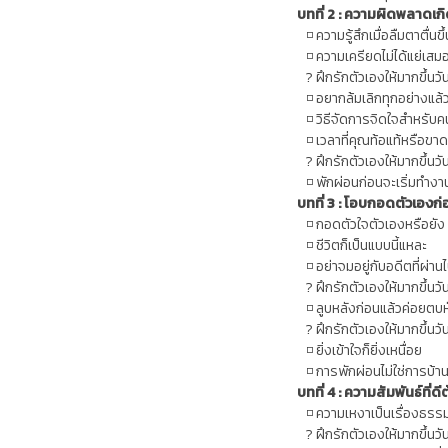
บทที่ 2 : ความผิดพลาดเกิ
◽ ความรู้สึกเมื่อลืมตาตื่นข
◽ ความเครียดไม่ได้แย่เสม
? ฝึกรักตัวเองให้มากขึ้นวั
◽ อยากล้มเลิกทุกอย่างแล้
◽ วิธีจัดการจิดใจสำหรับค
◽ เวลาที่คุณท้อแท้หรือขา
? ฝึกรักตัวเองให้มากขึ้นวั
◽ พักผ่อนก่อนจะเริ่มทำงาน
บทที่ 3 : โอบกอดตัวเองก
◽ กอดตัวใจตัวเองหรือยัง
◽ ชีวิตก็เป็นแบบนี้แหละ
◽ อย่าจมอยู่กับอดีตที่ผ่า
? ฝึกรักตัวเองให้มากขึ้นวั
◽ ลูบหลังก่อนแล้วค่อยตบห
? ฝึกรักตัวเองให้มากขึ้นวั
◽ ยิ่งเข้าใจก็ยิ่งเหนื่อย
◽ การพักผ่อนไม่ใช่การบ้า
บทที่ 4 : ความสัมพันธ์ที่ด
◽ ความเหงาเป็นเรื่องธรร
? ฝึกรักตัวเองให้มากขึ้นวั