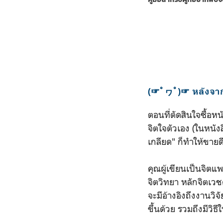
(☞ﾟヮﾟ)☞ หลังจาก
ตอนที่ตัดสินใจซื้อห
จิตใจตัวเอง (ในหนังสื
เกลียด" ก็ทำให้ขายด
คุณผู้เขียนเป็นจิตแพ
จิตวิทยา หลักจิตเว
จะมีอ้างอิงถึงงานวิจ
ขึ้นด้วย รวมถึงมีวิธ