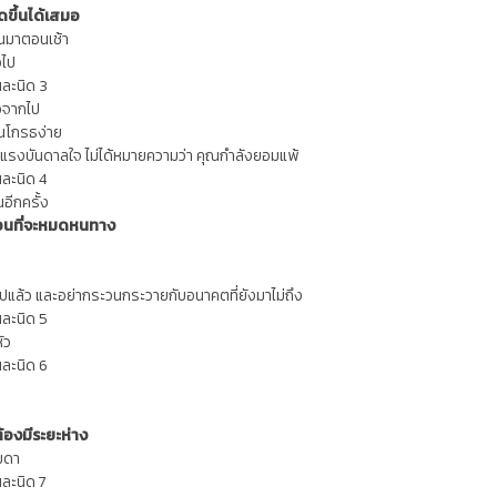
ดขึ้นได้เสมอ
ึ้นมาตอนเช้า
อไป
นละนิด 3
วจากไป
นโกรธง่าย
ดแรงบันดาลใจ ไม่ได้หมายความว่า คุณกำลังยอมแพ้
นละนิด 4
อีกครั้ง
่อนที่จะหมดหนทาง
นไปแล้ว และอย่ากระวนกระวายกับอนาคตที่ยังมาไม่ถึง
นละนิด 5
ัว
นละนิด 6
น
ีต้องมีระยะห่าง
มดา
นละนิด 7