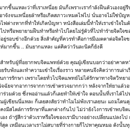
มากขึ้นแหละว่าที่เราเหนื่อย มันก็เพราะเรากำลังฝืนตัวเองอยู่รึ
ิงเอาจังจนเหนื่อยล้าหรือเกิดสภาวะหมดไฟไป นั่นอาจไม่ใช่ปั
ไฟต่างหากที่ทำให้เกิดปัญหา หนังสือเล่มนี้ทำให้เราเข้าใจในต
ามไปหรือพยายามฝืนทำหรือทำไปโดยไม่รู้ตัวที่ไปทำร้ายจิตใจข
อยู่รอบข้างอีกด้วย สิ่งสำคัญที่ควรทำคือการมีเมตตาต่อจิตใจข
ให้มากขึ้น .. มันยากแหละ แต่คิดว่าวันละนิดก็ยังดี
มือสำหรับผู้ที่อยากพบจิตแพทย์ด้วย คุณผู้เขียนบอกว่าอย่าคาดห
อยรับฟังและทำความเข้าใจเรื่องราว หลายคนจึงคิดว่าการเล่าเร
ในการรักษา เพราะโดยทั่วไปจิตแพทย์ไม่ได้รักษาทางจิตวิทยาอย
จฉัยจากอาการจากการเข้าตรวจมากกว่า หลังจากให้ยาแล้วอาก
ยาร่วมด้วย ซึ่งพออ่านแล้วก็เลยทำให้เข้าใจ ตอนนั้นที่เราได้ไป
ู้เขียนนี่แหละ ก็เลยสงสัยว่าทำไมไม่ฟังเราเลยนะ แถมโดนดุ
งมีสไตล์การรักษาที่แตกต่างกันไป ไม่ว่ายังไงการเข้าพบจิตแพ
เอง ถ้ารู้สึกว่าตัวเราหรือใจของเรามีบางอย่างเปลี่ยนแปลงไป 
่ดีที่สุด เหมือนเวลาเราไม่สบายที่ร่างกายก็ไปหาคุณหมอ ดังนั้น