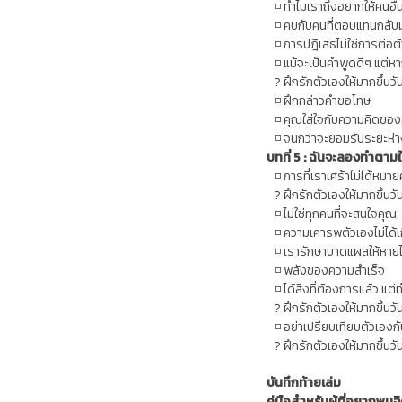
◽ ทำไมเราถึงอยากให้คนอื
◽ คบกับคนที่ตอบแทนกลับมาเ
◽ การปฎิเสธไม่ใช่การต่อต้
◽ แม้จะเป็นคำพูดดีๆ แต่หาก
? ฝึกรักตัวเองให้มากขึ้นวั
◽ ฝึกกล่าวคำขอโทษ
◽ คุณใส่ใจกับความคิดของค
◽ จนกว่าจะยอมรับระยะห่า
บทที่ 5 : ฉันจะลองทำตาม
◽ การที่เราเศร้าไม่ได้หมาย
? ฝึกรักตัวเองให้มากขึ้นวั
◽ ไม่ใช่ทุกคนที่จะสนใจคุณ
◽ ความเคารพตัวเองไม่ได้เก
◽ เรารักษาบาดแผลให้หายไ
◽ พลังของความสำเร็จ
◽ ได้สิ่งที่ต้องการแล้ว แต่ท
? ฝึกรักตัวเองให้มากขึ้นวั
◽ อย่าเปรียบเทียบตัวเองก
? ฝึกรักตัวเองให้มากขึ้นวัน
บันทึกท้ายเล่ม
คู่มือสำหรับผู้ที่อยากพบ