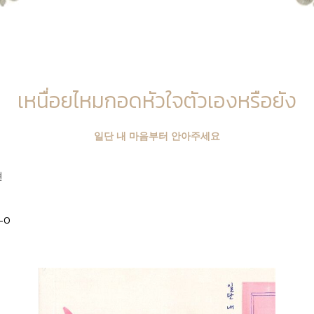
เหนื่อยไหมกอดหัวใจตัวเองหรือยัง
일단 내 마음부터 안아주세요
현
-0