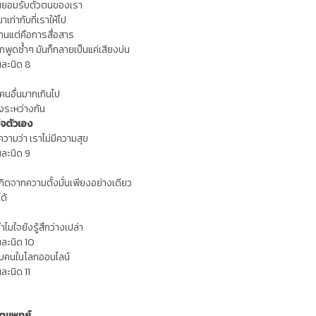
่นยอมรับตัวตนของเรา
ท่ากับที่เราให้ไป
านแต่คือการสื่อสาร
พูดซ้ำๆ มันก็กลายเป็นแค่เสียงบ่น
นละนิด 8
นอื่นมากเกินไป
งระหว่างกัน
ใจตัวเอง
ความว่า เราไม่มีความสุข
นละนิด 9
ิดจากความตั้งมั่นเพียงอย่างเดียว
ด้
ำไมใจยังรู้สึกว่างเปล่า
นละนิด 10
ับคนในโลกออนไลน์
ละนิด 11
จิตแพทย์