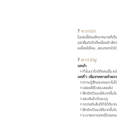
?
จากปก
ในเล่มนี้มีคนอีกมากมายที่เป
อย่าฝืนจิตใจที่เหนื่อยล้า ฝึ
เหนื่อยใช่ไหม...ลองกอดหัวใ
?
สารบัญ
บทนำ
◽ ทำไมเราใจดีกับคนอื่น แต่
บทที่ 1 : เริ่มจากการทำควา
◽ ความรู้สึกของคนเราไม่ได
◽ ปล่อยให้ใจล่องลอยไป
? ฝึกรักตัวเองให้มากขึ้นวัน
◽ ลองค้นใจตัวเองดู
◽ จดจ่อกับสิ่งที่ทำได้ดีมากกว
? ฝึกรักตัวเองให้มากขึ้นวั
◽ ระบายความทุกข์ใจออกม