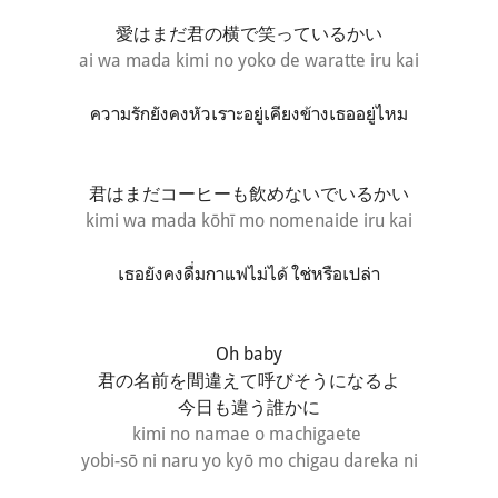
愛はまだ君の横で笑っているかい
ai wa mada kimi no yoko de waratte iru kai
ความรักยังคงหัวเราะอยู่เคียงข้างเธออยู่ไหม
君はまだコーヒーも飲めないでいるかい
kimi wa mada kōhī mo nomenaide iru kai
เธอยังคงดื่มกาแฟไม่ได้ ใช่หรือเปล่า
Oh baby
君の名前を間違えて呼びそうになるよ
今日も違う誰かに
kimi no namae o machigaete
yobi-sō ni naru yo
kyō mo chigau dareka ni