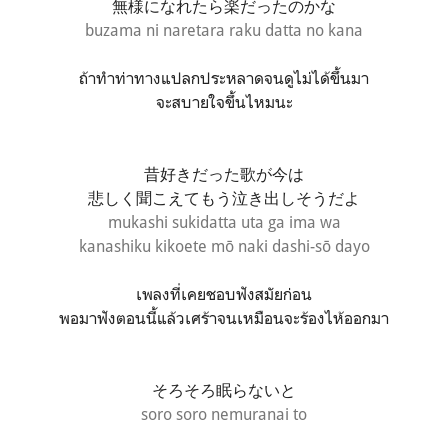
無様になれたら楽だったのかな
buzama ni naretara raku datta no kana
ถ้าทำท่าทางแปลกประหลาดจนดูไม่ได้ขึ้นมา
จะสบายใจขึ้นไหมนะ
昔好きだった歌が今は
悲しく聞こえてもう泣き出しそうだよ
mukashi sukidatta uta ga ima wa
kanashiku kikoete mō naki dashi-sō dayo
เพลงที่เคยชอบฟังสมัยก่อน
พอมาฟังตอนนี้แล้วเศร้าจนเหมือนจะร้องไห้ออกมา
そろそろ眠らないと
soro soro nemuranai to