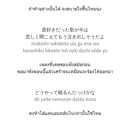
ถ้าทำอย่างนั้นได้ จะสบายใจขึ้นไหมนะ
昔好きだった歌が今は
悲しく聞こえてもう泣き出しそうだよ
mukashi sukidatta uta ga ima wa
kanashiku kikoete mō naki dashi-sōda yo
เพลงที่เคยชอบฟังสมัยก่อน
พอมาฟังตอนนี้แล้วเศร้าจนเหมือนจะร้องไห้ออกมา
どうやって眠るんだっけかな
dō yatte nemurun dakke kana
คงทำได้แค่นอนหลับไปเท่านั้นใช่ไหม