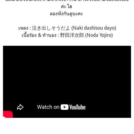
ค่ะ โฮ
ลองฟังกันดูนะคะ
เพลง : 泣き出しそうだよ (Naki dashisou dayo)
เนื้อร้อง & ทำนอง : 野田洋次郎 (Noda Yojiro)