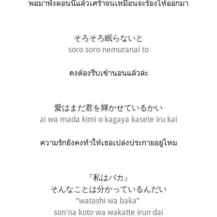
พอมาฟังตอนนี้แล้วเศร้าจนเหมือนจะร้องไห้ออกมา
そろそろ眠らないと
soro soro nemuranai to
คงต้องรีบเข้านอนแล้วล่ะ
愛はまだ君を輝かせているかい
ai wa mada kimi o kagaya kasete iru kai
ความรักยังคงทำให้เธอเปล่งประกายอยู่ไหม
『私はバカ』
そんなことは分かっているんだい
“watashi wa baka”
son'na koto wa wakatte irun dai