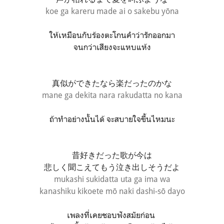
koe ga kareru made ai o sakebu yōna
ให้เหมือนกับร้องตะโกนคำว่ารักออกมา
จนกว่าเสียงจะแหบแห้ง
真似ができたなら楽だったのかな
mane ga dekita nara rakudatta no kana
ถ้าทำอย่างนั้นได้ จะสบายใจขึ้นไหมนะ
昔好きだった歌が今は
悲しく聞こえてもう泣き出しそうだよ
mukashi sukidatta uta ga ima wa
kanashiku kikoete mō naki dashi-sō dayo
เพลงที่เคยชอบฟังสมัยก่อน