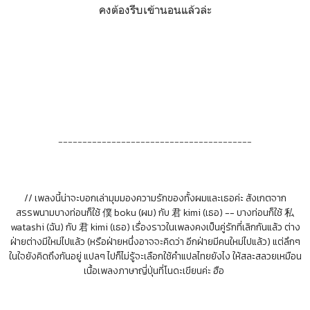
คงต้องรีบเข้านอนแล้วล่ะ
----------------------------------------
// เพลงนี้น่าจะบอกเล่ามุมมองความรักของทั้งผมและเธอค่ะ
สังเกตจาก
สรรพนามบางท่อนก็ใช้ 僕 boku (ผม) กับ 君 kimi (เธอ) -- บางท่อนก็ใช้ 私
watashi (ฉัน) กับ 君 kimi (เธอ)
เรื่องราวในเพลงคงเป็นคู่รักที่
เลิกกันแล้ว ต่าง
ฝ่ายต่างมีใหม่ไปแล้ว (หรือฝ่ายหนึ่งอาจจะคิดว่า อีกฝ่ายมีคนใหม่ไปแล้ว) แต่ลึกๆ
ในใจยังคิดถึงกันอยู่ แปลๆ ไปก็ไม่รู้จะเลือกใช้คำแปลไทยยังไง ให้สละสลวยเหมือน
เนื้อเพลงภาษาญี่ปุ่นที่โนดะเขียนค่ะ ฮือ