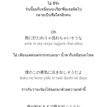
โอ้ ที่รัก
วันนี้ผมก็เหมือนจะเรียกชื่อเธอผิดไป
กลายเป็นชื่อใครอีกคน
Oh
雨に打たれりゃ流れちゃいそうな
ame ni uta rerya nagare chai-sōna
โอ้ เพียงแค่ฝนตกกระทบลงมา น้ำตาก็เหมือนจะไหล
僕のこの勇気に泣き出しそうだよ
boku no kono yūki ni naki dashi-sō dayo
ราวกับว่าจะร้องไห้ออกมาด้วยความกล้านี้
声が枯れるまで愛を叫ぶような