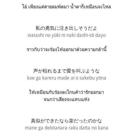
โอ้ เพียงแค่สายลมพัดมา น้ำตาก็เหมือนจะไหล
私の勇気に泣き出しそうだよ
watashi no yūki ni naki dashi-sō dayo
ราวกับว่าจะร้องไห้ออกมาด้วยความกล้านี้
声が枯れるまで愛を叫ぶような
koe ga kareru made ai o sakebu yōna
ให้เหมือนกับร้องตะโกนคำว่ารักออกมา
จนกว่าเสียงจะแหบแห้ง
真似ができたなら楽だったのかな
mane ga dekitanara raku datta no kana