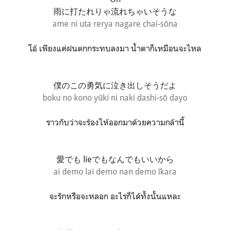
雨に打たれりゃ流れちゃいそうな
ame ni uta rerya nagare chai-sōna
โอ้ เพียงแค่ฝนตกกระทบลงมา น้ำตาก็เหมือนจะไหล
僕のこの勇気に泣き出しそうだよ
boku no kono yūki ni naki dashi-sō dayo
ราวกับว่าจะร้องไห้ออกมาด้วยความกล้านี้
愛でも lieでもなんでもいいから
ai demo lai demo nan demo īkara
จะรักหรือจะหลอก อะไรก็ได้ทั้งนั้นแหละ