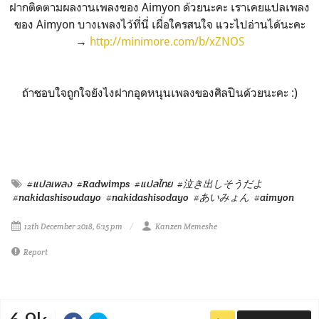
ฝากติดตามผลงานเพลงของ Aimyon ด้วยนะคะ เราเคยแปลเพลง
ของ Aimyon บางเพลงไว้ที่นี่ เผื่อใครสนใจ แวะไปอ่านได้นะคะ
→
http://minimore.com/b/xZNOS
ถ้าชอบใจถูกใจยังไงฝากอุดหนุนเพลงของศิลปินด้วยนะคะ :)
#แปลเพลง
#Radwimps
#แปลไทย
#泣き出しそうだよ
#nakidashisoudayo
#nakidashisodayo
#あいみょん
#aimyon
12th December 2018, 6:15 pm
Kanzen Memeshe
Report