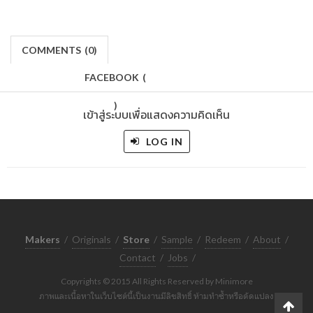
COMMENTS
(
0)
FACEBOOK
(
)
เข้าสู่ระบบเพื่อแสดงความคิดเห็น
LOG IN
Makers
/
Originals
/
Store
/
Sample
/
Redeem
/
About
/
Contact
/
Jobs
/
Copyrights © 2015 All Rights Reserved by Minimore
ภาพและเนื้อหาในเว็บไซต์นี้เป็นงานมีลิขสิทธิ์ ห้ามทำซ้ำหรือดัดแปลง