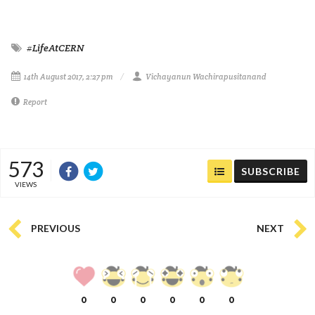
#LifeAtCERN
14th August 2017, 2:27 pm
Vichayanun Wachirapusitanand
Report
573
SUBSCRIBE
VIEWS
PREVIOUS
NEXT
0
0
0
0
0
0