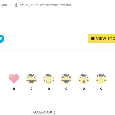
28 pm
Vichayanun Wachirapusitanand
VIEW ST
0
0
0
0
0
0
FACEBOOK
(