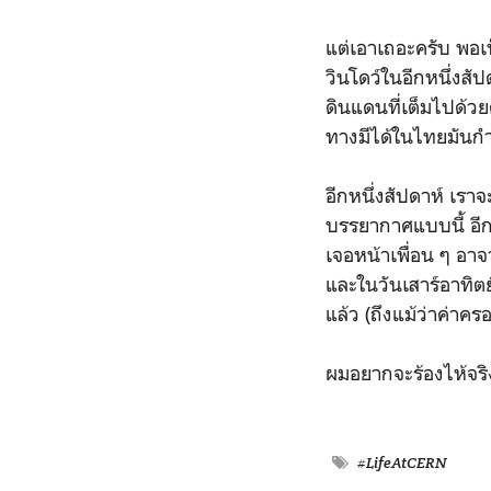
แต่เอาเถอะครับ พอเห
วินโดว์ในอีกหนึ่งสั
ดินแดนที่เต็มไปด้วยค
ทางมีได้ในไทยมันกำล
อีกหนึ่งสัปดาห์ เราจ
บรรยากาศแบบนี้ อีกห
เจอหน้าเพื่อน ๆ อาจ
และในวันเสาร์อาทิตย
แล้ว (ถึงแม้ว่าค่าค
ผมอยากจะร้องไห้จริ
#LifeAtCERN