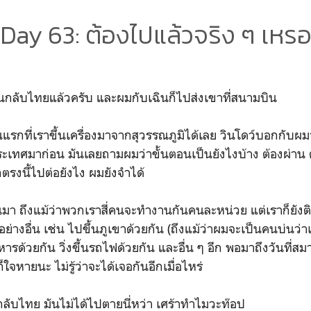
Day 63: ต้องไปแล้วจริง ๆ เหร
บินกลับไทยแล้วครับ และผมกับเฉินก็ไปส่งเขาที่สนามบิน
นแรกที่เราขึ้นเครื่องมาจากสุวรรณภูมิได้เลย วินโดว์บอกกับผมว
ะเทศมาก่อน มันเลยถามผมว่าขั้นตอนเป็นยังไงบ้าง ต้องผ่าน 
ตรงนี้ไปต่อยังไง ผมยังจำได้
มา ถึงแม้ว่าพวกเราสี่คนจะทำงานกันคนละหน่วย แต่เราก็ยังติ
่างอื่น เช่น ไปขึ้นภูเขาด้วยกัน (ถึงแม้ว่าผมจะเป็นคนบ่นว่าเ
หารด้วยกัน วิ่งขึ้นรถไฟด้วยกัน และอื่น ๆ อีก พอมาถึงวันที่ส
จหายนะ ไม่รู้ว่าจะได้เจอกันอีกเมื่อไหร่
ค่กลับไทย มันไม่ได้ไปตายนี่หว่า เศร้าทำไมวะท๊อป