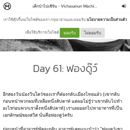
เด็กบ้าไปเซิร์น
–
Vichayanun Wachirapusitanand
เราใช้คุ๊กกี้บนเว็บไซต์ของเรา กรุณาอ่านและยอมรับ
นโยบายความเป็นส่วนตัว
เพื่อใช้บริการเว็บไซต์
ยอมรับ
ไม่ยอมรับ
Day 61: ฟองดู๊ว์
อีกสองวันน้องวินโดว์ของเราก็ต้องกลับเมืองไทยแล้ว (เขากลับ
ก่อนหน้าพวกผมที่เหลือหนึ่งสัปดาห์ แต่ผมไม่รู้ว่าเขากลับไปทำ
อะไรก่อนพวกเราตั้งหนึ่งสัปดาห์) เราเลยออกไปหาอาหารที่เป็น
เอกลักษณ์ของสวิส นั่นคือฟองดูว์ครับ
ก่อนหน้าที่อาจารย์พัดจะกลับ อาจารย์เคยแนะนำว่า "ฟองดูว์เขา