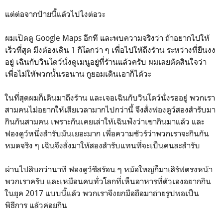
แต่ต่อจากป้ายนี้แล้วไปไงต่อวะ
ผมเปิดดู Google Maps อีกที และพบความจริงว่า ถ้าอยากไปให้
เร็วที่สุด มึงต้องเดิน 1 กิโลกว่า ๆ เพื่อไปให้ถึงร้าน ระหว่างที่ยืนงง
อยู่ เฉินกับวินโดว์นั่งดูเมนูอยู่ที่ร้านแล้วครับ ผมเลยตัดสินใจว่า
เพื่อไม่ให้พวกนั้นรอนาน กูยอมเดินเอาก็ได้วะ
ในที่สุดผมก็เดินมาถึงร้าน และเจอเฉินกับวินโดว์นั่งรออยู่ พวกเรา
สามคนไม่อยากให้เสียเวลามากไปกว่านี้ จึงสั่งฟองดูว์สองสำรับมา
กินกันสามคน เพราะกันเคยเล่าให้เฉินฟังว่าเขากินมาแล้ว และ
ฟองดูว์หนึ่งสำรับมันเยอะมาก เพื่อความชัวร์ว่าพวกเราจะกินกัน
หมดจริง ๆ เฉินจึงสั่งมาให้สองสำรับแทนที่จะเป็นคนละสำรับ
ผ่านไปสิบกว่านาที ฟองดูว์ชีสร้อน ๆ หม้อใหญ่ก็มาเสิร์ฟตรงหน้า
พวกเราครับ และเหมือนคนทั่วโลกที่เห็นอาหารที่ตัวเองอยากกิน
ในยุค 2017 แบบนี้แล้ว พวกเราจึงยกมือถือมาถ่ายรูปพอเป็น
พิธีการ แล้วค่อยกิน