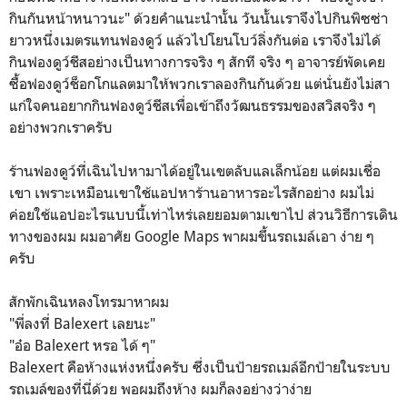
กินกันหน้าหนาวนะ" ด้วยคำแนะนำนั้น วันนั้นเราจึงไปกินพิซซ่า
ยาวหนึ่งเมตรแทนฟองดูว์ แล้วไปโยนโบว์ลิ่งกันต่อ เราจึงไม่ได้
กินฟองดูว์ชีสอย่างเป็นทางการจริง ๆ สักที จริง ๆ อาจารย์พัดเคย
ซื้อฟองดูว์ช็อกโกแลตมาให้พวกเราลองกินกันด้วย แต่นั่นยังไม่สา
แก่ใจคนอยากกินฟองดูว์ชีสเพื่อเข้าถึงวัฒนธรรมของสวิสจริง ๆ
อย่างพวกเราครับ
ร้านฟองดูว์ที่เฉินไปหามาได้อยู่ในเขตลับแลเล็กน้อย แต่ผมเชื่อ
เขา เพราะเหมือนเขาใช้แอปหาร้านอาหารอะไรสักอย่าง ผมไม่
ค่อยใช้แอปอะไรแบบนี้เท่าไหร่เลยยอมตามเขาไป ส่วนวิธีการเดิน
ทางของผม ผมอาศัย Google Maps พาผมขึ้นรถเมล์เอา ง่าย ๆ
ครับ
สักพักเฉินหลงโทรมาหาผม
"พี่ลงที่ Balexert เลยนะ"
"อ๋อ Balexert หรอ ได้ ๆ"
Balexert คือห้างแห่งหนึ่งครับ ซึ่งเป็นป้ายรถเมล์อีกป้ายในระบบ
รถเมล์ของที่นี่ด้วย พอผมถึงห้าง ผมก็ลงอย่างว่าง่าย