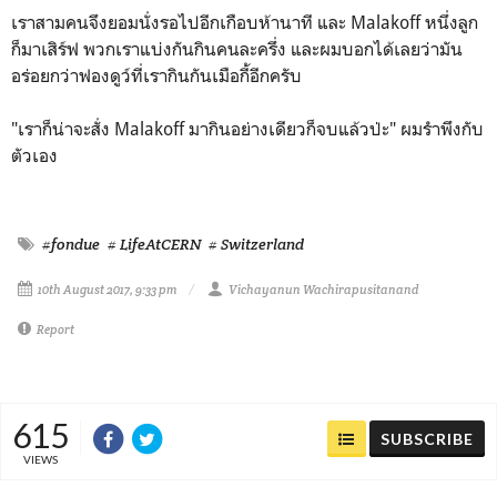
เราสามคนจึงยอมนั่งรอไปอีกเกือบห้านาที และ Malakoff หนึ่งลูก
ก็มาเสิร์ฟ พวกเราแบ่งกันกินคนละครึ่ง และผมบอกได้เลยว่ามัน
อร่อยกว่าฟองดูว์ที่เรากินกันเมือกี้อีกครับ
"เราก็น่าจะสั่ง Malakoff มากินอย่างเดียวก็จบแล้วป่ะ" ผมรำพึงกับ
ตัวเอง
#fondue
# LifeAtCERN
# Switzerland
10th August 2017, 9:33 pm
Vichayanun Wachirapusitanand
Report
615
SUBSCRIBE
VIEWS