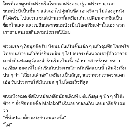
ใครที่เคยดูหนังฝรั่งหรือโฆษณาฝรั่งคงจะรู้ว่าฝรั่งเขาจะเอา
ขนมปังบิเป็นชิ้น ๆ แล้วเอาไปจุ่มกับชีส เอาจริง ๆ ไม่ต้องดูหนัง
ก็ได้ครับ ไปสเวนเซ่นส์บ้านเราก็เหมือนกัน เปลี่ยนจากชีสเป็น
ช็อกโกแลต และเปลี่ยนจากขนมปังเป็นไอศกรีมเท่านั้นเอง พวก
เราสามคนเลยกินตามประเพณีนิยม
ช่วงแรก ๆ ก็สนุกดีครับ บิขนมปังเป็นชิ้นเล็ก ๆ แล้วจุ่มชีส โรยพริก
ไทยป่นบ้าง แล้วก็นั่งกินเพลิน ๆ ไป จนกระทั่งพวกเรารู้ตัวว่าการ
มานั่งกินฟองดูว์สองสำรับเริ่มเป็นเรื่องลำบากสำหรับชายชาว
เอเชียสามคนที่ไม่คุ้นชินกับประเพณีการกินชีสแบบนี้ เฉินจึงเริ่ม
บ่น ๆ ว่า "เลี่ยนแล้วอ่ะ" เหมือนเป็นสัญญาณว่าพวกเราควรแดก
เอ้ย รับประทานให้มันหมด ๆ ไปโดยเร็วที่สุด
ขนมปังหมด ชีสในหม้อเหลือน้อยเต็มที แต่แก๊งลุง ๆ ป้า ๆ ที่โต๊ะ
ข้าง ๆ สั่งชีสทอดชื่อ Malakoff เฉินอยากลองกิน เลยมาดีลกับผม
ว่า
"พี่ท๊อปเอามั้ย แบ่งกันคนละครึ่ง"
"ได้"