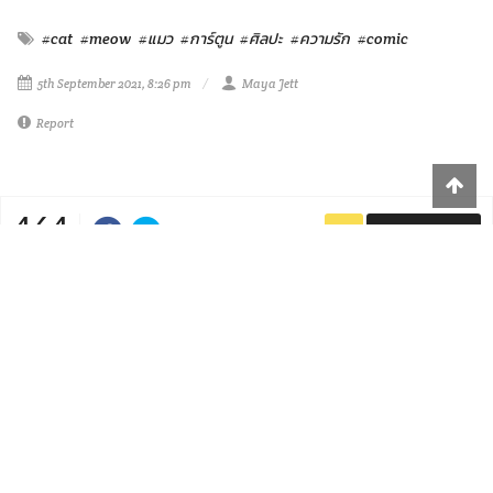
#cat
#meow
#แมว
#การ์ตูน
#ศิลปะ
#ความรัก
#comic
5th September 2021, 8:26 pm
Maya Jett
Report
464
SUBSCRIBE
VIEWS
PREVIOUS
NEXT
0
0
0
0
0
0