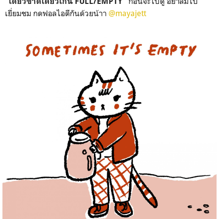
ก่อนจะไปดู อย่าลืมไป
"เดี๋ยวขาดเดี๋ยวเกิน FULL/EMPTY"
เยี่ยมชม กดฟอลไอตีกันด้วยน้าา
@mayajett