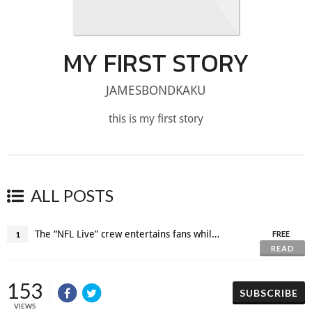
MY FIRST STORY
JAMESBONDKAKU
this is my first story
ALL POSTS
The “NFL Live” crew entertains fans while offering all the latest news.
1
FREE
READ
153
SUBSCRIBE
VIEWS