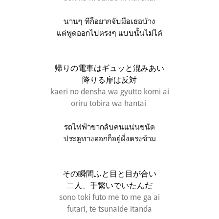
นานๆ ทีก็อยากจับมือเธอบ้าง
แต่พูดออกไปตรงๆ แบบนั้นไม่ได้
帰りの電車はギュッと混みあい
降りる扉は反対
kaeri no densha wa gyutto komi ai
oriru tobira wa hantai
รถไฟฟ้าขากลับคนแน่นขนัด
ประตูทางออกก็อยู่ฝั่งตรงข้าม
その瞬間ふと目と目が合い
二人、手繋いでいたんだ
sono toki futo me to me ga ai
futari, te tsunaide itanda