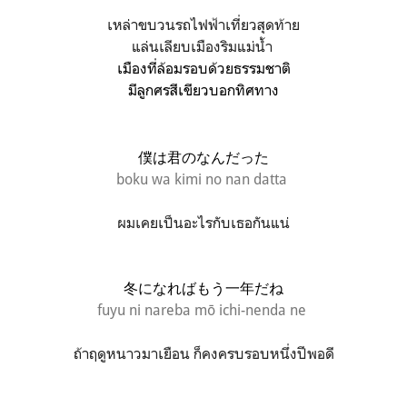
เหล่าขบวนรถไฟฟ้าเที่ยวสุดท้าย
แล่นเลียบเมืองริมแม่น้ำ
เมืองที่ล้อมรอบด้วยธรรมชาติ
มีลูกศร
สีเขียว
บอกทิศทาง
僕は君のなんだった
boku wa kimi no nan datta
ผมเคยเป็นอะไรกับเธอกันแน่
冬になればもう一年だね
fuyu ni nareba mō ichi-nenda ne
ถ้าฤดูหนาวมาเยือน ก็คงครบรอบหนึ่งปีพอดี