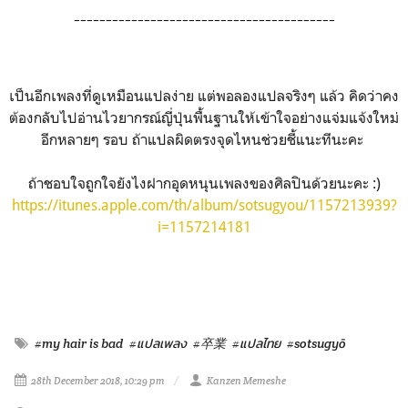
-----------------------------------------
เป็นอีกเพลงที่ดูเหมือนแปลง่าย แต่พอลองแปลจริงๆ แล้ว คิดว่าคง
ต้องกลับไปอ่านไวยากรณ์ญี่ปุ่นพื้นฐานให้เข้าใจอย่างแจ่มแจ้งใหม่
อีกหลายๆ รอบ ถ้าแปลผิดตรงจุดไหนช่วยชี้แนะทีนะคะ
ถ้าชอบใจถูกใจยังไงฝากอุดหนุนเพลงของศิลปินด้วยนะคะ :)
https://itunes.apple.com/th/album/sotsugyou/1157213939?
i=1157214181
#my hair is bad
#แปลเพลง
#卒業
#แปลไทย
#sotsugyō
28th December 2018, 10:29 pm
Kanzen Memeshe