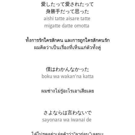
愛したって愛されたって
身勝手だって思った
aishi tatte aisare tatte
migatte datte omotta
ทั้งการรักใครสักคน และการถูกใครสักคนรัก
ผมคิดว่าเป็นเรื่องที่เห็นแก่ตัวทั้งคู่
僕はわかんなかった
boku wa wakan'na katta
ผมช่างไม่รู้อะไรเอาเสียเลย
さよならは言わないで
sayonara wa iwanai de
ได้โปรดอย่าเอ่ยคำว่า"ลาก่อน"เลยนะ