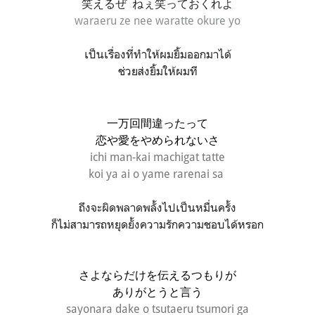
笑えるぜ ねぇ笑っておくれよ
waraeru ze nee waratte okure yo
เป็นเรื่องที่ทำให้ผมยิ้มออกมาได้
ช่วยส่งยิ้มให้ผมที
一万回間違ったって
恋や愛をやめられないさ
ichi man-kai machigat tatte
koi ya ai o yame rarenai sa
ถึงจะผิดพลาดพลั้งไปเป็นหมื่นครั้ง
ก็ไม่สามารถหยุดยั้งความรักความชอบได้หรอก
さよならだけを伝えるつもりが
ありがとうと言う
sayonara dake o tsutaeru tsumori ga