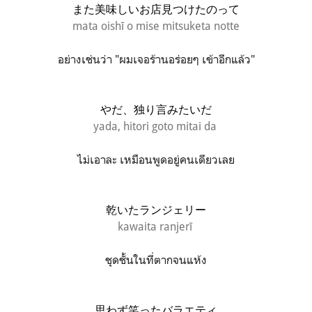
また美味しいお店見つけたのって
mata oishī o mise mitsuketa notte
อย่างเช่นว่า "ผมเจอร้านอร่อยๆ เข้าอีกแล้ว"
やだ、独り言みたいだ
yada,
hitori goto mitai da
ไม่เอาละ เหมือนพูดอยู่คนเดียวเลย
乾いたランジェリー
kawaita ranjerī
ชุดชั้นในที่ตากจนแห้ง
思わず笑ったバラエティ