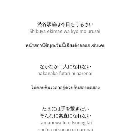
渋谷駅前は今日もうるさい
Shibuya ekimae wa kyō mo urusai
หน้าสถานีชิบุยะวันนี้เสียงดังจอแจเช่นเคย
なかなか二人になれない
nakanaka futari ni narenai
ไม่ค่อยชินเวลาอยู่ด้วยกันสองต่อสอง
たまには手を繋ぎたい
そんなに素直になれない
tamani wa te o tsunagitai
son'na ni sunao ni narenai