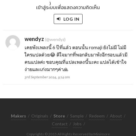
)
เข้าสู่ระบบเพื่อแสดงความคิดเห็น
LOG IN
wendyz
(@wendyz)
เคยฟังเพลงนี้ 6 ปีที่แล้ว ตอนนั้น romaji ยังไม่มี ไม่มี
ใครแปลด้วย😂 ดีใจมากที่พอกลับมาฟังอีกรอบแล้วมี
คนแปลค่ะ ขอบคุณที่แปลเพลงนี้นะคะ แปลได้เข้าใจ
ง่ายและเก่งมากๆค่า🙏
3rd September 2024, 9:14 am
Makers
/
Originals
/
Store
/
Sample
/
Redeem
/
About
/
Contact
/
Jobs
/
Copyrights © 2015 All Rights Reserved by Minimore