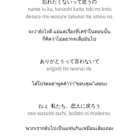
忘れたくないって思うの
nante iu ka, kanashi katta toki no koto
des
ura mo
wasure takunai tte omou no
จะว่ายังไงดี แม้แต่เรื่องที่เศร้าในตอนนั้น
ก็คิดว่าไม่อยากจะลืมมันไป
ありがとうって言わないで
arigatō tte iwanai de
ได้โปรดอย่าพูดคำว่า"ขอบคุณ"เลยนะ
ねぇ
私たち、恋人に戻ろう
nee watashi tachi, koibito ni modorou
พวกเรากลับไปเป็นแฟนกันเหมือนเดิมเถอะ