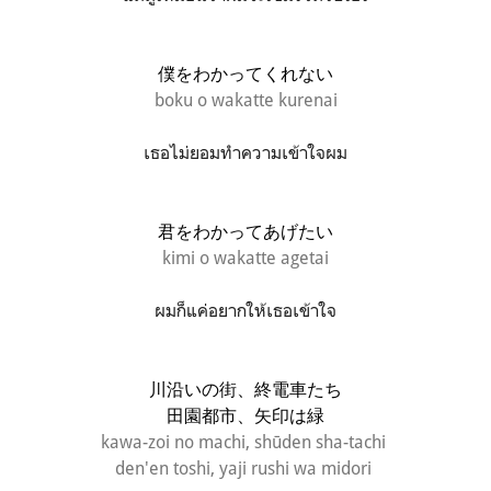
僕をわかってくれない
boku o wakatte kurenai
เธอไม่ยอมทำความเข้าใจผม
君をわかってあげたい
kimi o wakatte agetai
ผมก็แค่อยากให้เธอเข้าใจ
川沿いの街、終電車たち
田園都市、矢印は緑
kawa-zoi no machi, shūden sha-tachi
den'en toshi, yaji rushi wa midori