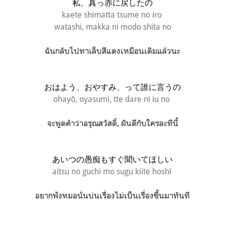
私、真っ赤に戻したの
kaete shimatta tsume no iro
watashi, makka ni modo shita no
ฉันกลับไปทาเล็บสีแดงเหมือนเดิมแล้วนะ
おはよう、おやすみ、って誰に言うの
ohayō, oyasumi, tte dare ni iu no
จะพูดคำว่าอรุณสวัสดิ์, ฝันดีกับใครละทีนี้
あいつの愚痴もすぐ聞いてほしい
aitsu no guchi mo sugu kiite hoshī
อยากฟังหมอนั่นบ่นเรื่องไม่เป็นเรื่องขึ้นมาทันที