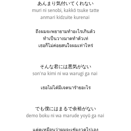
あんまり気付いてくれない
muri ni senobi,
kakkō tsuke tatte
anmari kidzuite kurenai
ถึงผมจะพยายามทำอะไรเกินตัว
ทำเป็นวางมาดทำตัวเท่
เธอก็ไม่ค่อยสนใจผมเท่าไหร่
そんな君には悪気がない
son'na kimi ni wa warugi ga nai
เธอไม่ได้มีเจตนาร้ายอะไร
でも僕にはまるで余裕がない
demo boku ni wa marude yoyū ga nai
แต่ดูเหมือนว่าผมจะเข้มงวดไปเอง