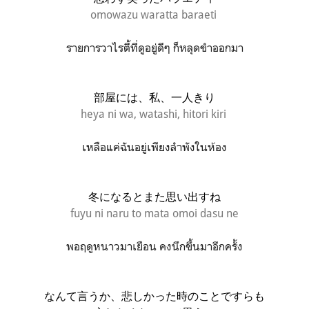
omowazu waratta baraeti
รายการวาไรตี้ที่ดูอยู่ดีๆ ก็หลุดขำออกมา
部屋には、私、一人きり
heya ni wa, watashi, hitori kiri
เหลือแค่ฉันอยู่เพียงลำพังในห้อง
冬になるとまた思い出すね
fuyu ni naru to mata omoi dasu ne
พอฤดูหนาวมาเยือน คงนึกขึ้นมาอีกครั้ง
なんて言うか、悲しかった時のことですらも