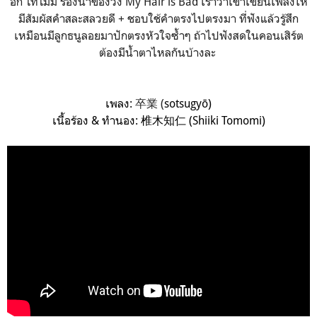
อิกิ โทโมมิ ร้องนำของวง My Hair is Bad เราว่าเขาเขียนเพลงให้
มีสัมผัสคำสละสลวยดี + ชอบใช้คำตรงไปตรงมา ที่ฟังแล้วรู้สึก
เหมือนมีลูกธนูลอยมาปักตรงหัวใจซ้ำๆ ถ้าไปฟังสดในคอนเสิร์ต
ต้องมีน้ำตาไหลกันบ้างละ
เพลง:
卒業 (
sotsugyō)
เนื้อร้อง & ทำนอง: 椎木知仁 (Shiiki Tomomi)