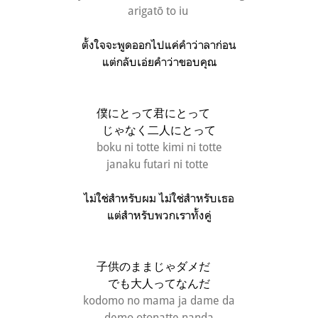
arigatō to iu
ตั้งใจจะพูดออกไปแค่คำว่าลาก่อน
แต่กลับเอ่ยคำว่าขอบคุณ
僕にとって君にとって
じゃなく二人にとって
boku ni totte kimi ni totte
janaku futari ni totte
ไม่ใช่สำหรับผม ไม่ใช่สำหรับเธอ
แต่สำหรับพวกเราทั้งคู่
子供のままじゃダメだ
でも大人ってなんだ
kodomo no mama ja dame da
demo otonatte nanda