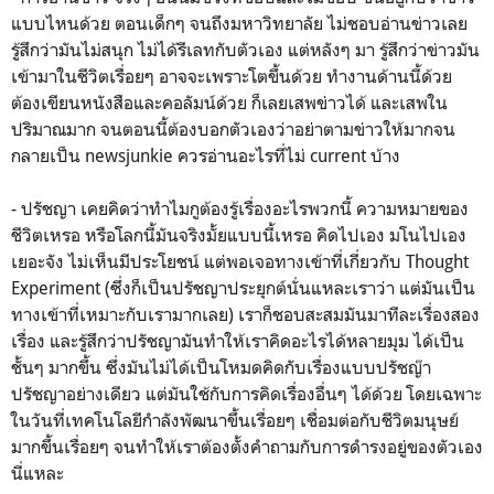
แบบไหนด้วย ตอนเด็กๆ จนถึงมหาวิทยาลัย ไม่ชอบอ่านข่าวเลย
รู้สึกว่ามันไม่สนุก ไม่ได้รีเลทกับตัวเอง แต่หลังๆ มา รู้สึกว่าข่าวมัน
เข้ามาในชีวิตเรื่อยๆ อาจจะเพราะโตขึ้นด้วย ทำงานด้านนี้ด้วย
ต้องเขียนหนังสือและคอลัมน์ด้วย ก็เลยเสพข่าวได้ และเสพใน
ปริมาณมาก จนตอนนี้ต้องบอกตัวเองว่าอย่าตามข่าวให้มากจน
กลายเป็น newsjunkie ควรอ่านอะไรที่ไม่ current บ้าง
- ปรัชญา เคยคิดว่าทำไมกูต้องรู้เรื่องอะไรพวกนี้ ความหมายของ
ชีวิตเหรอ หรือโลกนี้มันจริงมั้ยแบบนี้เหรอ คิดไปเอง มโนไปเอง
เยอะจัง ไม่เห็นมีประโยชน์ แต่พอเจอทางเข้าที่เกี่ยวกับ Thought
Experiment (ซึ่งก็เป็นปรัชญาประยุกต์นั่นแหละเราว่า แต่มันเป็น
ทางเข้าที่เหมาะกับเรามากเลย) เราก็ชอบสะสมมันมาทีละเรื่องสอง
เรื่อง และรู้สึกว่าปรัชญามันทำให้เราคิดอะไรได้หลายมุม ได้เป็น
ชั้นๆ มากขึ้น ซึ่งมันไม่ได้เป็นโหมดคิดกับเรื่องแบบปรัชญ๊า
ปรัชญาอย่างเดียว แต่มันใช้กับการคิดเรื่องอื่นๆ ได้ด้วย โดยเฉพาะ
ในวันที่เทคโนโลยีกำลังพัฒนาขึ้นเรื่อยๆ เชื่อมต่อกับชีวิตมนุษย์
มากขึ้นเรื่อยๆ จนทำให้เราต้องตั้งคำถามกับการดำรงอยู่ของตัวเอง
นี่แหละ