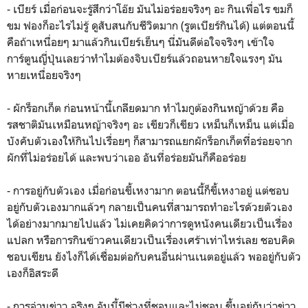
- เบียร์​ เมื่อก่อนจะรู้สึกว่าโอ๊ย มันไม่อร่อยจริงๆ อะ กินเพื่อไร ขมก็
ขม ฟองก็อะไรไม่รู้ ดูสับสนกับชีวิตมาก (รูตเบียร์กินได้) แต่ตอนนี้
คือถ้าเหนื่อยๆ มาแล้วกินเบียร์เย็นๆ นี่มันดีต่อใจจริงๆ เข้าใจ
การ์ตูนญี่ปุ่นเลยว่าทำไมต้องจิบเบียร์แล้วถอนหายใจแรงๆ มัน
หายเหนื่อยจริงๆ
- ผักร็อกเก็ต ก่อนหน้านี้เกลียดมาก ทำไมกูต้องกินหญ้าด้วย คือ
รสชาติมันเหมือนหญ้าจริงๆ อะ เขียวก็เขียว เหม็นก็เหม็น แต่เมื่อ
บังคับตัวเองให้กินไปเรื่อยๆ ก็สามารถแยกผักร็อกเก็ตที่อร่อยจาก
ผักที่ไม่อร่อยได้ และพบว่าเออ อันที่อร่อยมันก็คืออร่อย
- การอยู่กับตัวเอง เมื่อก่อนขี้เหงามาก ตอนนี้ก็ขี้เหงาอยู่ แต่ชอบ
อยู่กับตัวเองมากแล้วๆ กลายเป็นคนที่สามารถทำอะไรด้วยตัวเอง
ได้อย่างมากมายไปแล้ว ไม่เคยคิดว่าการดูหนังคนเดียวเป็นเรื่อง
แปลก หรือการกินข้าวคนเดียวเป็นเรื่องเศร้าเท่าไหร่เลย ชอบคิด
ชอบเขียน ยังไงก็ได้เชื่อมต่อกับคนอื่นผ่านเนตอยู่แล้ว พออยู่กับตัว
เองก็อิสระดี
- การอ่านข่าว จริงๆ อันนี้มีช่วงที่ชอบและไม่ชอบ ขึ้นอยู่กับว่าข่าว