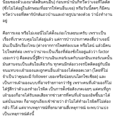
นิยมของตัวเองมาตัดสินคนอื่น) ก่อนหน้านั้นก็ทวีตว่าเจอที่โลตัส
(ซึ่งไม่ได้อยู่ในลักษณะที่อยากให้คนอื่นเจอ) หรือวันนี้สดๆ ก็มีคน
ทวีตว่าเจอที่สตาร์บักส์แถวบ้านและถ่ายรูปมาลงด้วย ว่านั่งทำงาน
อยู่
คือการเจอ หรือไม่เจอนี่ไม่ได้ตั้งแง่อะไรเลยนะครับ เพราะเป็น
เรื่องที่เราควบคุมไม่ได้อยู่แล้ว แต่การป่าวประกาศลงสื่อว่าเจอนี่
มันเป็นอีกเรื่องไหม (ต่างจากการโพสท์ลงเนต หรือไลน์ แล้วมีคน
ไปโพสท์ต่อ เพราะว่าน่าจะเป็นเรื่องที่ต้องชั่งใจอยู่แล้วว่า factor
เยอะกว่า) คือตอนนี้รู้สึกว่าบนอินเทอร์เนตกับนอกอินเทอร์เนตนั้น
มันสานจนเป็นเส้นใยเดียวกัน ทุกคนมีกล้องวงจรปิดติดอยู่กับมือ
จนแทบจะเฝ้ามองและถูกคนอื่นเฝ้ามองได้ตลอดเวลา (โดยที่ไม่
จำเป็นว่าคุณจะมี follower เยอะหรือน้อยบนโลกโซเชียล) และ
เป็นการเฝ้ามองแบบที่อาจร้ายกาจกว่ารัฐ เพราะคนที่เฝ้ามองก็ไม่
ได้รู้สึกว่าตัวเองทำอะไรผิด เป็นการตั้งข้อสังเกตเฉยๆ แต่คนที่ถูก
เฝ้ามองก็อาจได้รับผลเสียจากข่าวสารที่คนที่เฝ้ามองอัพขึ้นมาได้
แต่นั่นแหละ ก็อาจถูกเถียงเข้าข่ายว่า ถ้าไม่ได้ทำอะไรผิดก็ไม่ต้อง
กลัว ก็ได้ แต่จากเหตุการณ์ที่ยกมาสามสี่เหตุการณ์ จะพบว่าแบ่ง
เป็นเหตุการณ์ดังนี้