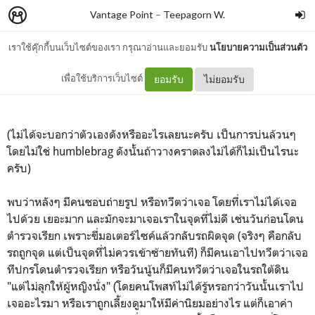
Vantage Point
–
Teepagorn W.
เราใช้คุ๊กกี้บนเว็บไซต์ของเรา กรุณาอ่านและยอมรับ
นโยบายความเป็นส่วนตัว
On Privacy
เพื่อใช้บริการเว็บไซต์
ยอมรับ
ไม่ยอมรับ
(ไม่ได้จะบอกว่าตัวเองดังหรืออะไรเลยนะครับ เป็นการบ่นล้วนๆ
โดยไม่ใช่ humblebrag ดังนั้นถ้าวางคราดลงไม่ได้ก็ไม่เป็นไรนะ
ครับ)
พบว่าหลังๆ มีคนชอบถ่ายรูป หรือทวีตว่าเจอ โดยที่เราไม่ได้เจอ
ไปด้วย เยอะมาก และมักจะมาเจอเราในจุดที่ไม่ดี เช่นวันก่อนโดน
ตำรวจเรียก เพราะขี่มอเตอร์ไซค์แล้วกลับรถผิดจุด (จริงๆ คือกลับ
รถถูกจุด แต่เป็นจุดที่ไม่ควรเข้าซ้ายทันที) ก็มีคนเอาไปทวีตว่าเจอ
ทีปกรโดนตำรวจเรียก หรือวันนู้นก็มีคนทวีตว่าเจอในรถใต้ดิน
"แต่ไม่ลุกให้ผู้หญิงนั่ง" (โดยคนโพสท์ไม่ได้รู้หรอกว่าวันนั้นเราไป
เจออะไรมา หรือเราถูกเลี้ยงดูมาให้มีค่านิยมอย่างไร แต่ก็เอาค่า