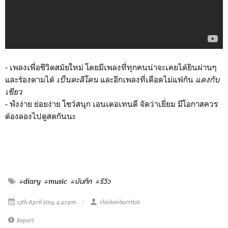
- เพลงเพื่อชีวิตสมัยใหม่ โดยมีเพลงที่ทุกคนน่าจะเคยได้ยินผ่านๆ
และร้องตามได้
เป็นตะลิโตน
และอีกเพลงที่เดือดไม่แพ้กัน
แดงกับ
เขียว
- ฟังง่าย ย่อยง่าย โชว์สนุก เอนเตอเทนดี จัดว่าเยี่ยม มีโอกาสควร
ต้องลองไปดูสดกันนะ
#diary
#music
#บันทึก
#รีวิว
13th April 2019, 4:47 pm
chickenburritoz
Report