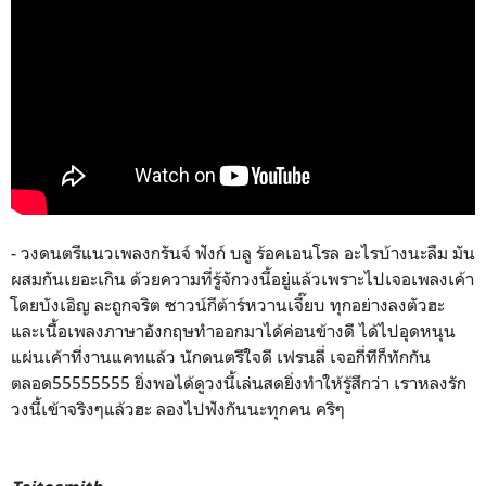
- วงดนตรีแนวเพลงกรันจ์ ฟังก์ บลู ร้อคเอนโรล อะไรบ้างนะลืม มัน
ผสมกันเยอะเกิน ด้วยความที่รู้จักวงนี้อยู่แล้วเพราะไปเจอเพลงเค้า
โดยบังเอิญ ละถูกจริต ซาวน์กีต้าร์หวานเจี๊ยบ ทุกอย่างลงตัวฮะ
และเนื้อเพลงภาษาอังกฤษทำออกมาได้ค่อนข้างดี ได้ไปอุดหนุน
แผ่นเค้าที่งานแคทแล้ว นักดนตรีใจดี เฟรนลี่ เจอกี่ทีก็ทักกัน
ตลอด55555555 ยิ่งพอได้ดูวงนี้เล่นสดยิ่งทำให้รู้สึกว่า เราหลงรัก
วงนี้เข้าจริงๆแล้วฮะ ลองไปฟังกันนะทุกคน คริๆ