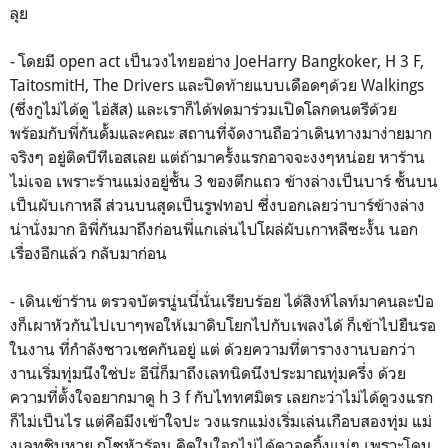
ลุย
-
โดยมี open act เป็นวงไทยอย่าง JoeHarry Bangkoker, H 3 F,
TaitosmitH, The Drivers และปิดท้ายแบบเดือดๆด้วย Walkings
(ซึ่งกูไม่ได้ดู ไอ่สัส) และเราก็ได้ฟดมาร่วมเปิดโลกดนตรีด้วย
พร้อมกับพี่กันดั้มและคณะ สถานที่จัดงานถือว่าเดินทางมาง่ายมาก
จริงๆ อยู่ติดบีทีเอสเลย แต่ถ้ามาครั้งแรกอาจจะงงๆหน่อย หาร้าน
ไม่เจอ เพราะร้านแม่งอยู่ชั้น 3 ของตึกแถว ข้างล่างเป็นบาร์ ชั้นบน
เป็นผับเกาหลี ส่วนบนสุดเป็นรูฟทอป ซึ่งบอกเลยว่าบาร์ข้างล่าง
น่านั่งมาก อิพี่กันมาถึงก่อนพี่แกเล่นไปโผล่ผับเกาหลีซะงั้น นอก
เรื่องอีกแล้ว กลับมาก่อน
- เ
ดินเข้าร้าน ตรวจบัตรนู่นนี่นั่นเรียบร้อย ได้สิงห์ไลท์มาคนละป๋อ
งก็เผาหัวกันไปเบาๆพอให้เมาดิบโยกไปกับเพลงได้ ก็เข้าไปยืนรอ
ในงาน ที่กำลังซาวเชคกันอยู่ แต่ ด้วยความที่ตารางงานบอกว่า
งานเริ่มทุ่มนึงใช่ปะ อีนี่ก็มาถึงเลทนิดนึงประมาณทุ่มครึ่ง ด้วย
ความที่ตั้งใจอยากมาดู h 3 f กับไททศมิตร เลยกะว่าไม่ได้ดูวงแรก
ก็ไม่เป็นไร แต่คือมึงเข้าใจปะ วงแรกแม่งเริ่มเล่นเกือบสองทุ่ม แม่
งเลทชิบหาย กุโซหัวร้อน คิดในใจกุไม่ได้ดูวอคกิ้งแน่ๆ เพราะโดน