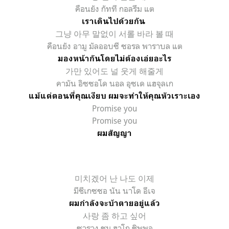
คือนยัง กัทที กอลรึม แต
เราเดินไปด้วยกัน
그냥 아무 말없이 서롤 바라 볼
때
คือนยัง อามู มัลออบซี ซอรล พาราบล แต
มองหน้ากันโดยไม่ต้องเอ่ยอะไร
가만
있어도 널 웃게 해줄게
คามัน อิซซอโด นอล อุซเด แฮจุลเก
แม้แต่ตอนที่คุณเงียบ ผมจะทำให้คุณหัวเราะเอง
Promise you
Promise you
ผมสัญญา
미치겠어
난
나도
이제
มีชีเกซซอ นัน นาโด อีเจ
ผมกำลังจะบ้าตายอยู่แล้ว
사랑 좀 하고 싶어
ซาราง ชม ฮาโก ชิพพอ