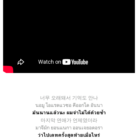
너무 오래돼서 기억도 안나
นอมู โอแรดแวซอ คีออกโด อันนา
มันนานแล้วนะ ผมจำไม่ได้ด้วยซ้ำ
마지막 연애가 언제였더라
มาจีมัก ยอนแนกา ออนเจยอดอรา
ว่าไปเดทครั้งสุดท้ายเมื่อไหร่