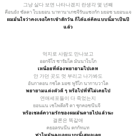
그냥 살다 보면 나타나겠지 란생각 몇 년째
คือนยัง ซัลดา โบมยอน นาทานาเกซจีรันแซงกัก มยอช นยอนแจ
ผมมั่นใจว่าคงเจอใครเข้าสักวัน ก็ได้แต่คิดแบบนี้มาเป็นปี
แล้ว
억지로
사람도
만나보고
ออกจีโร ซารัมโด มันนาโบโก
เหนื่อยที่ต้องพยายามไปเดท
안 가던 곳도 멋 부리고 나가봐도
อันกาดอน กชโด มอซ พูรีโก นากาบวาโด
พยายามแต่งตัวดี ๆ หรือไปที่ที่ไม่เคยไป
연애세포들이 다
죽었는지
ยอนแน เซโพดึลรี ดา ชุกคอซนึนจี
หรือเซลล์ความรักของผมมันตายไปแล้วนะ
결론은 똑같애
คยอลรนนึน ตกกัทแท
ทำไมมันลงเอยแบบนี้เสมอเลย