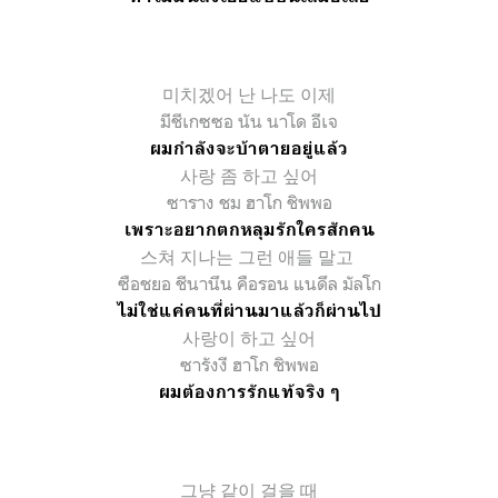
미치겠어 난
나도
이제
มีชีเกซซอ นัน นาโด อีเจ
ผมกำลังจะบ้าตายอยู่แล้ว
사랑 좀 하고 싶어
ซาราง ชม ฮาโก ชิพพอ
เพราะอยากตกหลุมรักใครสักคน
스쳐 지나는 그런 애들 말고
ซือชยอ ชีนานึน คือรอน แนดึล มัลโก
ไม่ใช่แค่คนที่ผ่านมาแล้วก็ผ่านไป
사랑이 하고 싶어
ซารังงี ฮาโก ชิพพอ
ผมต้องการรักแท้จริง ๆ
그냥
같이
걸을
때