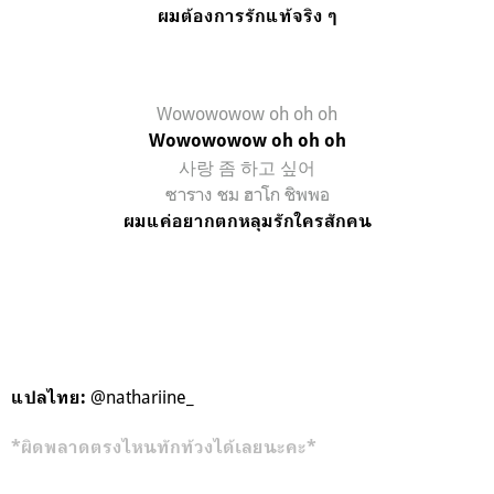
ผมต้องการรักแท้จริง ๆ
Wowowowow oh oh oh
Wowowowow oh oh oh
사랑 좀 하고 싶어
ซาราง ชม ฮาโก ชิพพอ
ผมแค่อยากตกหลุมรักใครสักคน
@nathariine_
แปลไทย
:
*ผิดพลาดตรงไหนทักท้วงได้เลยนะคะ*