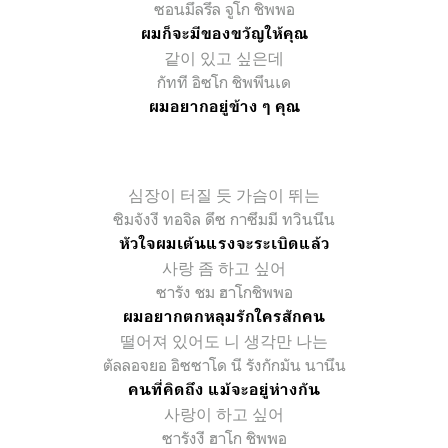
ซอนมึลรึล จูโก ชิพพอ
ผมก็จะมีของขวัญให้คุณ
같이 있고 싶은데
กัทที อิซโก ชิพพึนเด
ผมอยากอยู่ข้าง ๆ คุณ
심장이 터질 듯
가슴이
뛰는
ซิมจังงี ทอจิล ดึซ กาซึมมี ทวินนึน
หัวใจผมเต้นแรงจะระเบิดแล้ว
사랑 좀 하고 싶어
ซารัง ชม ฮาโกชิพพอ
ผมอยากตกหลุมรักใครสักคน
떨어져 있어도 니 생각만 나는
ตัลลอจยอ อิซซาโด นี รังกักมัน นานึน
คนที่คิดถึง แม้จะอยู่ห่างกัน
사랑이 하고 싶어
ซารังงี ฮาโก ชิพพอ