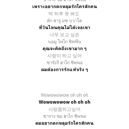
เพราะอยากตกหลุมรักใครสักคน
딱 하루 못 봐도
ตัก ฮารู มซ บวาโด
ที่วันไหนคุณไม่ได้เจอเขา
너무 보고 싶은
นอมู โพโก ชิพพึน
คุณจะคิดถึงเขามาก ๆ
사랑이 하고 싶어
ซารังงี ฮาโก ชิพพอ
ผมต้องการรักแท้จริง ๆ
Wowowowow oh oh oh
Wowowowow oh oh oh
사랑좀하고싶어
ซาราง ชม ฮาโก ชิพพอ
ผมอยากตกหลุมรักใครสักคน