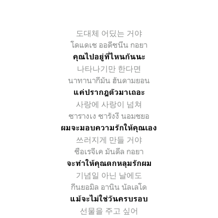
도대체
어딨는
거야
โดแดเช ออดีซนึน กอยา
คุณไปอยู่ที่ไหนกันนะ
나타나기만 한다면
นาทานากีมัน ฮันดามยอน
แค่ปรากฎตัวมาเถอะ
사랑에 사랑이 넘쳐
ซารางเง ซารังงี นอมชยอ
ผมจะมอบความรักให้คุณเอง
쓰러지게 만들 거야
ซือเรจีเค มันดึล กอยา
จะทำให้คุณตกหลุมรักผม
기념일 아닌 날에도
กีนยอมิล อานิน นัลเลโด
แม้จะไม่ใช่วันครบรอบ
선물을 주고 싶어