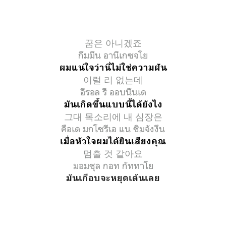
꿈은 아니겠죠
กึมมึน อานีเกซจโย
ผมแน่ใจว่านี่ไม่ใช่ความฝัน
이럴 리 없는데
อีรอล รี ออบนึนเด
มันเกิดขึ้นแบบนี้ได้ยังไง
그대 목소리에 내 심장은
คือเด มกโซรีเอ แน ชิมจังงึน
เมื่อหัวใจผมได้ยินเสียงคุณ
멈출 것 같아요
มอมชุล กอท กัททาโย
มันเกือบจะหยุดเต้นเลย