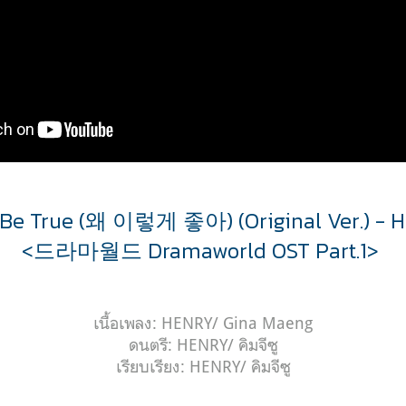
o Be True (왜 이렇게 좋아)
(Original Ver.)
- H
<드라마월드 Dramaworld OST Part.1>
เนื้อเพลง: HENRY/ Gina Maeng
ดนตรี: HENRY/ คิมจีซู
เรียบเรียง: HENRY/ คิมจีซู