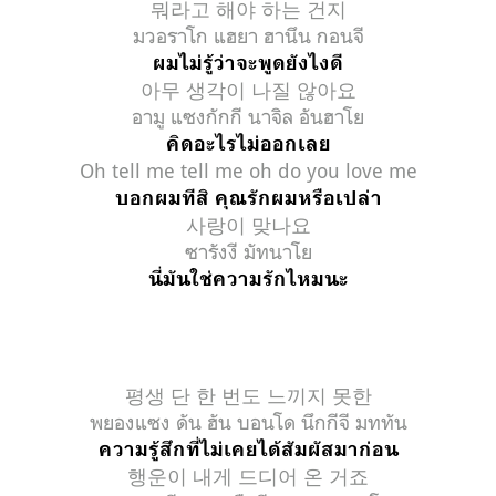
뭐라고 해야 하는 건지
มวอราโก แฮยา ฮานึน กอนจี
ผมไม่รู้ว่าจะพูดยังไงดี
아무 생각이 나질 않아요
อามู แซงกักกี นาจิล อันฮาโย
คิดอะไรไม่ออกเลย
Oh tell me tell me oh do you love me
บอกผมทีสิ คุณรักผมหรือเปล่า
사랑이 맞나요
ซารังงี มัทนาโย
นี่มันใช่ความรักไหมนะ
평생 단 한 번도 느끼지 못한
พยองแซง ดัน ฮัน บอนโด นึกกีจี มททัน
ความรู้สึกที่ไม่เคยได้สัมผัสมาก่อน
행운이 내게 드디어 온 거죠