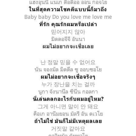
แฮงอุนนี แนเก ดือดีออ ออน กอจโย
ในที่สุดความโชคดีแบบนี้ก็มาถึง
Baby baby Do you love me love me
ที่รัก คุณรักผมหรือเปล่า
믿어지지 않아
มิดดอจีจี อันนา
ผมไม่อยากจะเชื่อเลย
난 정말 믿을 수 없어요
นัน จองมัล มิดดึล ซู ออบซอโย
ผมไม่อยากจะเชื่อจริงๆ
누가 장난을 치는 걸까
นูกา จังนานึล ชีนึน กอลกา
นี่เล่นตลกอะไรกับผมอยู่ไหม?
그게 아니면 말이 안 돼요
คือเก อานีมยอน มัลรี อัน ดเวโย
ถ้าไม่ใช่ มันก็ไม่มีเหตุผลเลย
거짓말 같아요
คอจิทมัล กัททาโย