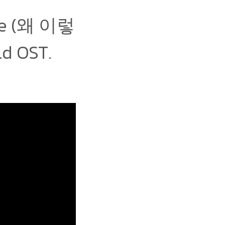
rue (왜 이렇
d OST.