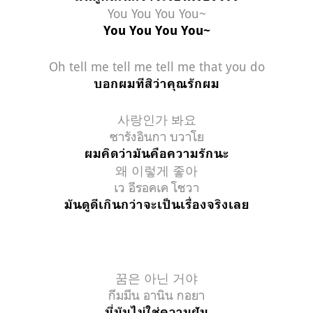
You You You You~
You You You You~
Oh tell me tell me tell me that you do
บอกผมทีสิว่าคุณรักผม
사랑인가 봐요
ซารังอินกา บวาโย
ผมคิดว่ามันคือความรักนะ
왜 이렇게 좋아
เว อีรอคเค โชวา
มันดูดีเกินกว่าจะเป็นเรื่องจริงเลย
꿈은 아닌 거야
กึมมึน อานิน กอยา
นี่มันไม่ใช่ความฝัน