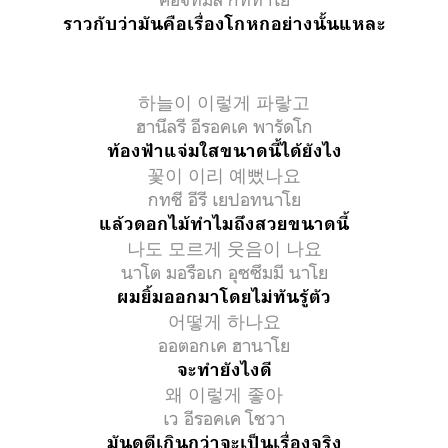
ราวกับว่ามันคือเรื่องโกหกอย่างนั้นแหละ
하늘이 이렇게 파랗고
ฮานึลรี อีรอคเค พารัดโก
ท้องฟ้าแจ่มใสขนาดนี้ได้ยังไง
꽃이 이리 예뻤나요
กทชี อีรี เยปอทนาโย
แล้วดอกไม้ทำไมถึงสวยขนาดนี้
나도 모르게 웃음이 나요
นาโต มอรือเก อุซซึมมี นาโย
ผมยิ้มออกมาโดยไม่ทันรู้ตัว
어떻게 하나요
ออตอกเค ฮานาโย
จะทำยังไงดี
왜 이렇게 좋아
เว อีรอคเค โชวา
มันดูดีเกินกว่าจะเป็นเรื่องจริง