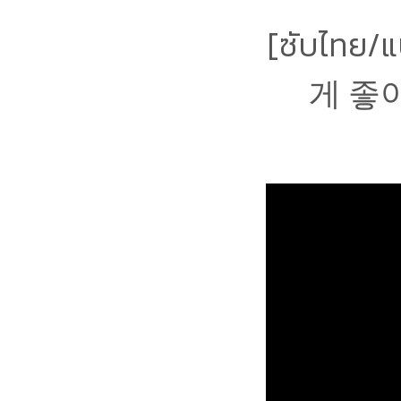
[ซับไทย/
게 좋아)