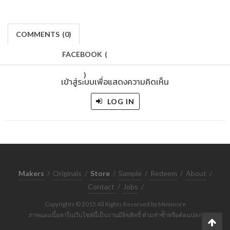
COMMENTS
(
0)
FACEBOOK
(
)
เข้าสู่ระบบเพื่อแสดงความคิดเห็น
LOG IN
Makers
/
Originals
/
Store
/
Sample
/
Redeem
/
About
/
Contact
/
Jobs
/
Copyrights © 2015 All Rights Reserved by Minimore
ภาพและเนื้อหาในเว็บไซต์นี้เป็นงานมีลิขสิทธิ์ ห้ามทำซ้ำหรือดัดแปลง