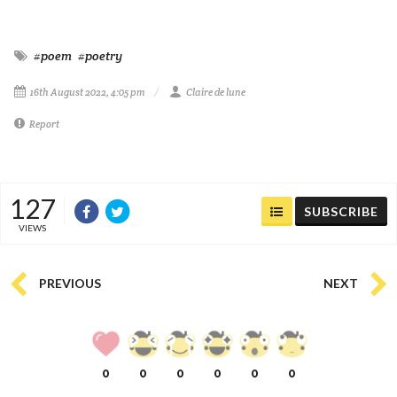
#poem
#poetry
16th August 2022, 4:05 pm
Claire de lune
Report
127
SUBSCRIBE
VIEWS
PREVIOUS
NEXT
0
0
0
0
0
0