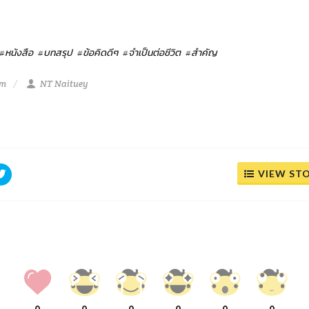
#หนังสือ
#บทสรุป
#ข้อคิดดีๆ
#จำเป็นต่อชีวิต
#สำคัญ
am
NT Naituey
VIEW ST
0
0
0
0
0
0