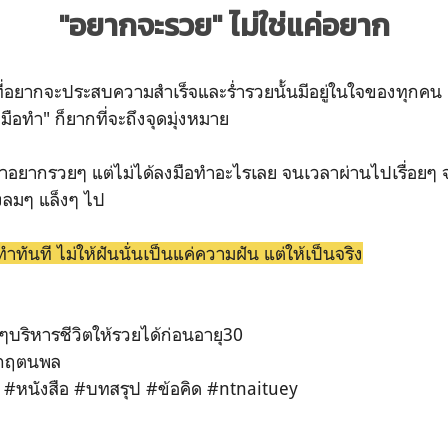
"อยากจะรวย" ไม่ใช่แค่อยาก
ประสบความสำเร็จและร่ำรวยนั้นมีอยู่ในใจของทุกคน แต
มือทำ" ก็ยากที่จะถึงจุดมุ่งหมาย
ว่าอยากรวยๆ แต่ไม่ได้ลงมือทำอะไรเลย จนเวลาผ่านไปเรื่อยๆ จ
ังลมๆ แล็งๆ ไป
ทันที ไม่ให้ฝันนั่นเป็นแค่ความฝัน แต่ให้เป็นจริง
ๆบริหารชีวิตให้รวยได้ก่อนอายุ30
์กฤตนพล
#หนังสือ #บทสรุป #ข้อคิด #ntnaituey